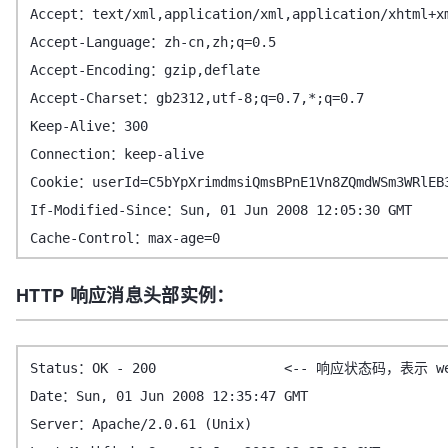
Accept：text/xml,application/xml,application/xhtml+x
Accept-Language：zh-cn,zh;q=0.5
Accept-Encoding：gzip,deflate
Accept-Charset：gb2312,utf-8;q=0.7,*;q=0.7
Keep-Alive：300
Connection：keep-alive
Cookie：userId=C5bYpXrimdmsiQmsBPnE1Vn8ZQmdWSm3WRl
If-Modified-Since：Sun, 01 Jun 2008 12:05:30 GMT
Cache-Control：max-age=0
HTTP 响应消息头部实例：
Status：OK - 200 <-- 响应状态码，表示 w
Date：Sun, 01 Jun 2008 12:35:47 GMT
Server：Apache/2.0.61 (Unix)