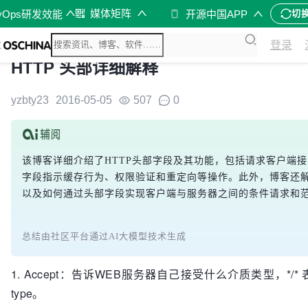
媒体矩阵
vOps研发效能
开源中国APP
切
登录
HTTP 头部详细解释
yzbty23
2016-05-05
507
0
该博客详细介绍了HTTP头部字段及其功能，包括请求客户端
字段指示缓存行为、权限验证和重定向等操作。此外，博客还
以及如何通过头部字段实现客户端与服务器之间的条件请求和
总结由社区平台通过AI大模型技术生成
1. Accept：告诉WEB服务器自己接受什么介质类型，*/* 
type。