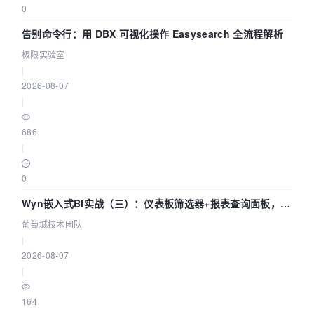
0
告别命令行：用 DBX 可视化操作 Easysearch 全流程解析
极限实验室
|
2026-08-07
|
686
|
0
Wyn嵌入式BI实战（三）：仪表板筛选器+报表查询面板，参
数联动全闭环
葡萄城技术团队
|
2026-08-07
|
164