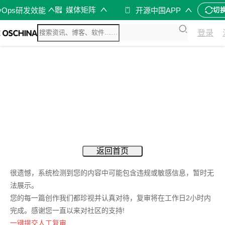
媒体矩阵
vOps研发效能
开源中国APP
切
登录
返回首页
很遗憾，系统检测到您的内容中可能包含违规或敏感信息，暂时无
法展示。
您的每一篇创作我们都珍视并认真对待，复审将在工作日2小时内
完成。感谢您一直以来对社区的支持!
一键提交人工复审