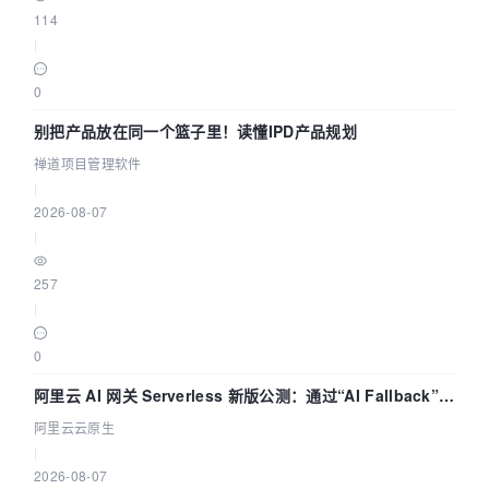
114
|
0
别把产品放在同一个篮子里！读懂IPD产品规划
禅道项目管理软件
|
2026-08-07
|
257
|
0
阿里云 AI 网关 Serverless 新版公测：通过“AI Fallback”与
拓扑可视化构建 AI 流量治理底座
阿里云云原生
|
2026-08-07