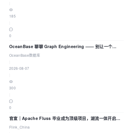
|
185
|
0
OceanBase 聊聊 Graph Engineering —— 别让一个
Agent 既当运动员又
OceanBase数据库
|
2026-08-07
|
300
|
0
官宣｜Apache Fluss 毕业成为顶级项目，湖流一体开启
Agentic Lake 全面实时化时代
Flink_China