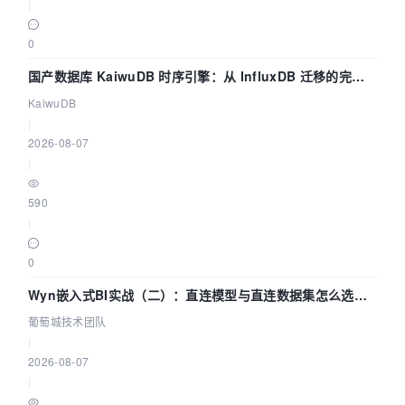
|
0
国产数据库 KaiwuDB 时序引擎：从 InfluxDB 迁移的完整
技术路径
KaiwuDB
|
2026-08-07
|
590
|
0
Wyn嵌入式BI实战（二）：直连模型与直连数据集怎么选，
参数为什么不生效？| 葡萄城技术团队
葡萄城技术团队
|
2026-08-07
|