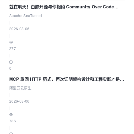
就在明天！白鲸开源与你相约 Community Over Code
Asia 2026 主题演讲！
Apache SeaTunnel
|
2026-08-06
|
277
|
0
MCP 重回 HTTP 范式，再次证明架构设计和工程实践才是稀
缺资源
阿里云云原生
|
2026-08-06
|
786
|