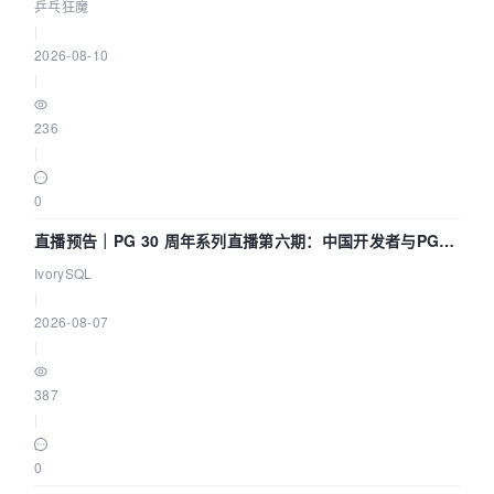
乒乓狂魔
|
2026-08-10
|
236
|
0
直播预告｜PG 30 周年系列直播第六期：中国开发者与PG内
核——我们改得动吗？我们贡献了什么？
IvorySQL
|
2026-08-07
|
387
|
0