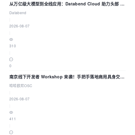
从万亿级大模型到全线应用：Databend Cloud 助力头部 AI
企业构建全链路 Trace 数据管道
Databend
|
2026-08-07
|
310
|
0
南京线下开发者 Workshop 来袭！手把手落地商用具身交互
智能 Agent 应用
哈哈欧尼OSC
|
2026-08-07
|
411
|