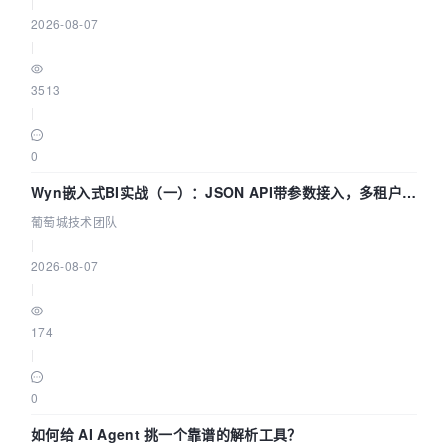
|
2026-08-07
|
3513
|
0
Wyn嵌入式BI实战（一）：JSON API带参数接入，多租户数
据源配置指南 | 葡萄城技术团队
葡萄城技术团队
|
2026-08-07
|
174
|
0
如何给 AI Agent 挑一个靠谱的解析工具？