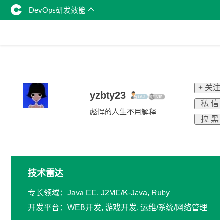
DevOps研发效能
+ 关
yzbty23
私 信
彪悍的人生不用解释
拉 黑
技术雷达
专长领域：Java EE, J2ME/K-Java, Ruby
开发平台：WEB开发, 游戏开发, 运维/系统/网络管理