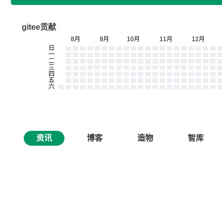
gitee贡献
资讯
博客
造物
智库