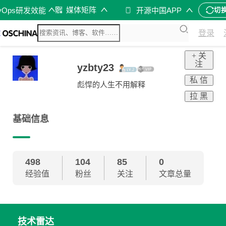
媒体矩阵
vOps研发效能
开源中国APP
切
登录
+ 关
注
yzbty23
私 信
彪悍的人生不用解释
拉 黑
基础信息
498
104
85
0
经验值
粉丝
关注
文章总量
技术雷达