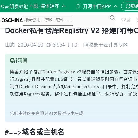
媒体矩阵
vOps研发效能
开源中国APP
切
登录
Docker私有仓库Registry V2 搭建(附
山疯
2016-04-10
3,954
0
收录于
云计算
专区
博客介绍了搭建Docker Registry v2服务器的详细步骤。首先通
行Registry容器并配置TLS证书。尝试推送镜像时因自签名
制到Docker Daemon节点的/etc/docker/certs.d目录中。
功使用Registry服务。整个过程包括生成证书、运行容器、
总结由社区平台通过AI大模型技术生成
#==>域名或主机名