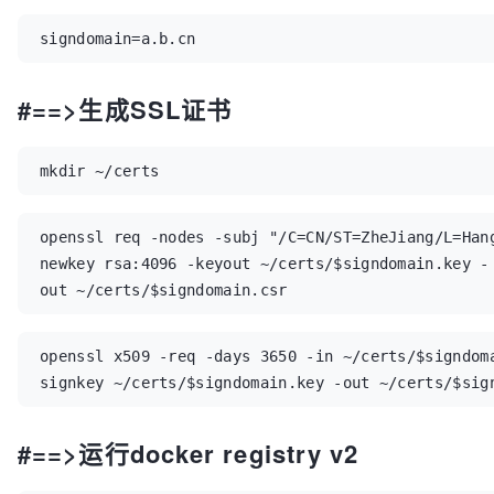
signdomain=a.b.cn
#==>生成SSL证书
mkdir ~/certs
openssl req -nodes -subj "/C=CN/ST=ZheJiang/L=Han
newkey rsa:4096 -keyout ~/certs/$signdomain.key -
out ~/certs/$signdomain.csr
openssl x509 -req -days 3650 -in ~/certs/$signdom
signkey ~/certs/$signdomain.key -out ~/certs/$sig
#==>运行docker registry v2