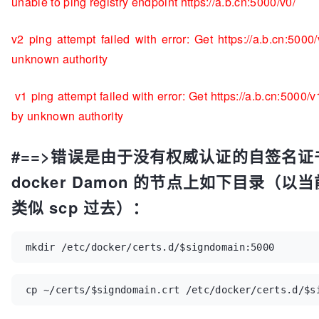
unable to ping registry endpoint https://a.b.cn:5000/v0/
v2 ping attempt failed with error: Get https://a.b.cn:5000/
unknown authority
v1 ping attempt failed with error: Get https://a.b.cn:5000/v
by unknown authority
#==>错误是由于没有权威认证的自签名证
docker Damon 的节点上如下目录（
类似 scp 过去）：
mkdir /etc/docker/certs.d/$signdomain:5000
cp ~/certs/$signdomain.crt /etc/docker/certs.d/$s