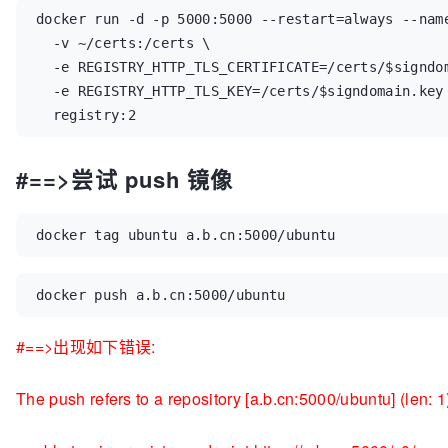
docker run -d -p 5000:5000 --restart=always --name
  -v ~/certs:/certs \

  -e REGISTRY_HTTP_TLS_CERTIFICATE=/certs/$signdom
  -e REGISTRY_HTTP_TLS_KEY=/certs/$signdomain.key 
  registry:2
#==>尝试 push 镜像
docker tag ubuntu a.b.cn:5000/ubuntu
docker push a.b.cn:5000/ubuntu
#==>出现如下错误:
The push refers to a repository [a.b.cn:5000/ubuntu] (len: 1