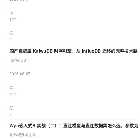
|
127
|
0
国产数据库 KaiwuDB 时序引擎：从 InfluxDB 迁移的完整技术
KaiwuDB
|
2026-08-07
|
417
|
0
Wyn嵌入式BI实战（二）：直连模型与直连数据集怎么选，参数为
葡萄城技术团队