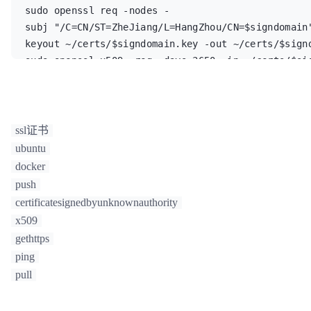
sudo openssl req -nodes -
subj "/C=CN/ST=ZheJiang/L=HangZhou/CN=$signdomain
keyout ~/certs/$signdomain.key -out ~/certs/$signd
sudo openssl x509 -req -days 3650 -in ~/certs/$si
signkey ~/certs/$signdomain.key -out ~/certs/$sign
#运行registry容器

sudo docker run -d -p 5000:5000 --name registry -
e REGISTRY_HTTP_TLS_CERTIFICATE=/certs/$signdomai
ssl证书
e REGISTRY_HTTP_TLS_KEY=/certs/$signdomain.key reg
ubuntu
#将crt文件复制到各docker Damon所在主机的/etc/docker/cer
docker
录(不存在先新建)

push
sudo mkdir /etc/docker/certs.d/

certificatesignedbyunknownauthority
sudo mkdir /etc/docker/certs.d/$signdomain:5000

x509
sudo cp ~/certs/$signdomain.crt /etc/docker/certs.
gethttps
#测试registry服务

ping
sudo docker tag registry:2 docker-1:5000/registry:
pull
sudo docker push docker-1:5000/registry:2