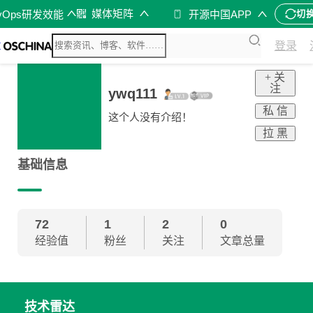
媒体矩阵
vOps研发效能
开源中国APP
切
登录
+ 关
注
ywq111
私 信
这个人没有介绍！
拉 黑
基础信息
72
1
2
0
经验值
粉丝
关注
文章总量
技术雷达