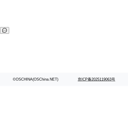
©OSCHINA(OSChina.NET)
京ICP备2025119063号