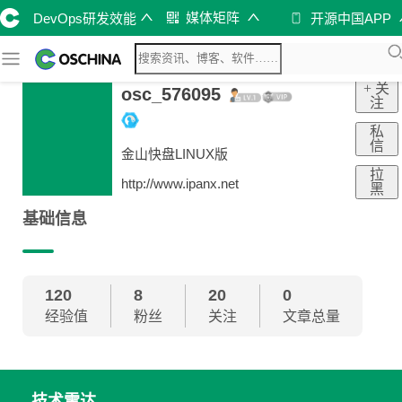
媒体矩阵
DevOps研发效能
开源中国APP
+ 关
osc_576095
注
私
信
金山快盘LINUX版
拉
http://www.ipanx.net
黑
基础信息
120
8
20
0
经验值
粉丝
关注
文章总量
技术雷达