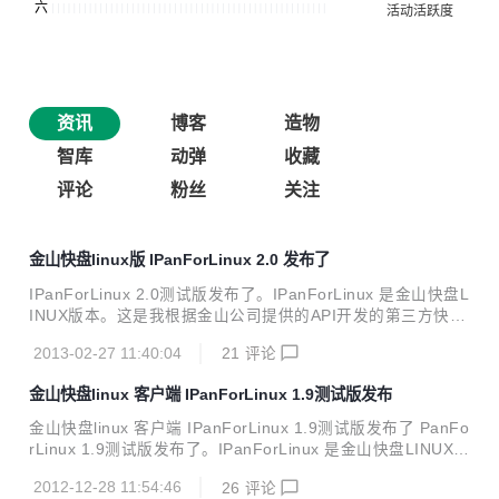
资讯
博客
造物
智库
动弹
收藏
评论
粉丝
关注
金山快盘linux版 IPanForLinux 2.0 发布了
IPanForLinux 2.0测试版发布了。IPanForLinux 是金山快盘L
INUX版本。这是我根据金山公司提供的API开发的第三方快盘
客户端工具。 实现功能： 1 支持PC到服务器同步 2 支持服务
2013-02-27 11:40:04
21
评论
器到PC同步 3 支持系统托盘功能 4查看 用户空间信息。 5 程
序运行时，对IPAN 目录增加文件(夹)， 删除文件(夹）会立即
金山快盘linux 客户端 IPanForLinux 1.9测试版发布
同步到金山快盘服务器上 6 实现分享文件功能 2.0修改了3处b
ug， 欢迎到 爱盘网下载
金山快盘linux 客户端 IPanForLinux 1.9测试版发布了 PanFo
rLinux 1.9测试版发布了。IPanForLinux 是金山快盘LINUX版
本。这是我根据金山公司提供的API开发的第三方快盘客户端
2012-12-28 11:54:46
26
评论
工具。 实现功能： 1 支持PC到服务器同步 2 支持服务器到P