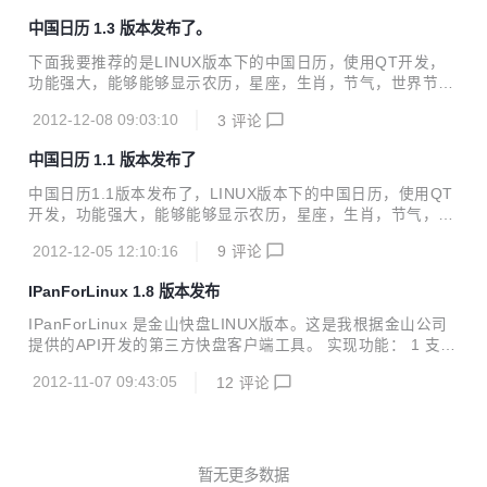
C同步 3 支持系统托盘功能 4查看 用户空间信息。 5 程序运
中国日历 1.3 版本发布了。
行时，对IPAN 目录增加文件(夹)， 删除文件(夹）会立即同步
到金山快盘服务器上 6 实现分享文件功能 1.9版本重写了同步
下面我要推荐的是LINUX版本下的中国日历，使用QT开发，
代码，解决计算下载上传速度错误的BUG。 项目主页:爱盘网
功能强大，能够能够显示农历，星座，生肖，节气，世界节
日，基本上能够满足日常需要了。这种日历我找了很久，终于
2012-12-08 09:03:10
3
评论
被我找到了。这款软件是国人开发的，按GPL协议发布。开发
者信息在代码中。 1.3版本， 修改了显示小寒节气错误的BUG
中国日历 1.1 版本发布了
修改了显示不显示新座的BUG 修改了点击下一年，月份为12
月的BUG 下载地址 http://www.ipanx.net/?p=60 更多我个人
中国日历1.1版本发布了，LINUX版本下的中国日历，使用QT
开发的程序请访问 爱盘网
开发，功能强大，能够能够显示农历，星座，生肖，节气，世
界节日，基本上能够满足日常需要了。新版修改了显示 日期错
2012-12-05 12:10:16
9
评论
误，增加了托盘提示功能。 下载请访问http://www.ipanx.ne
t/?p=60
IPanForLinux 1.8 版本发布
IPanForLinux 是金山快盘LINUX版本。这是我根据金山公司
提供的API开发的第三方快盘客户端工具。 实现功能： 1 支持
PC到服务器同步 2 支持服务器到PC同步 3 支持系统托盘功能
2012-11-07 09:43:05
12
评论
4查看 用户空间信息。 5 程序运行时，对IPAN 目录增加文件
(夹)， 删除文件(夹）会立即同步到金山快盘服务器上。 6 实
现分享文件功能 1.8版本解决一个BUG，增加了一个是禁止启
动运行同步功能的选项。
暂无更多数据