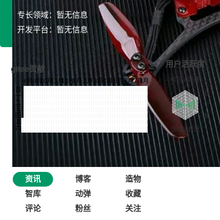
专长领域：暂无信息
开发平台：暂无信息
用户活跃度
gitee贡献
资讯
博客
造物
智库
动弹
收藏
评论
粉丝
关注