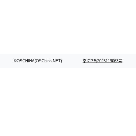
©OSCHINA(OSChina.NET)
京ICP备2025119063号