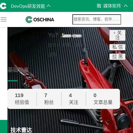
媒体矩阵
DevOps研发效能
+ 关
Yu7
注
这个人不懒，但啥也
私 信
没写
拉 黑
基础信息
119
7
4
0
经验值
粉丝
关注
文章总量
技术雷达