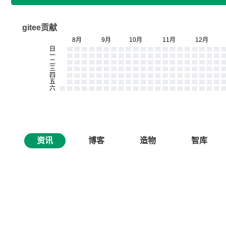
gitee贡献
资讯
博客
造物
智库