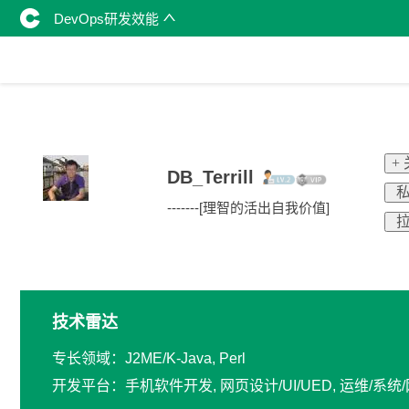
DevOps研发效能
+
DB_Terrill
私
-------[理智的活出自我价值]
拉
技术雷达
专长领域：J2ME/K-Java, Perl
开发平台：手机软件开发, 网页设计/UI/UED, 运维/系统