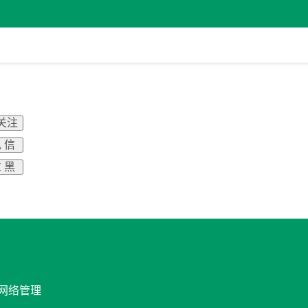
 关注
 信
 黑
/网络管理