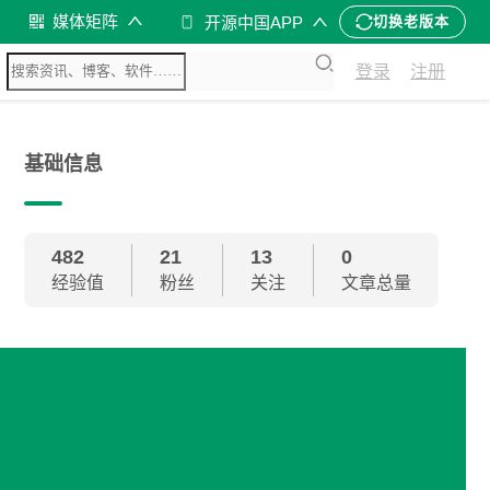
媒体矩阵
开源中国APP
切换老版本
登录
注册
基础信息
482
21
13
0
经验值
粉丝
关注
文章总量