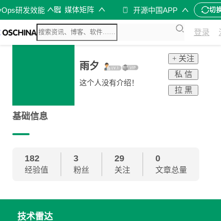
媒体矩阵
vOps研发效能
开源中国APP
切
登录
+ 关注
雨夕
私 信
这个人没有介绍！
拉 黑
基础信息
182
3
29
0
经验值
粉丝
关注
文章总量
技术雷达