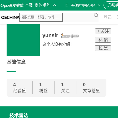
媒体矩阵
vOps研发效能
开源中国APP
切
登录
+ 关注
yunsir
私 信
这个人没有介绍！
拉 黑
基础信息
4
1
1
0
经验值
粉丝
关注
文章总量
技术雷达