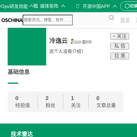
媒体矩阵
vOps研发效能
开源中国APP
切
登录
+ 关注
冷逸云
私 信
这个人没有介绍！
拉 黑
基础信息
0
2
1
0
经验值
粉丝
关注
文章总量
技术雷达