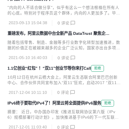
"内向的人不适合做分享"，似乎有这么一个想法根植在所有人
的心底。特别对于程序员这个群体，内向的人更加多了。毕
竟，不内向谁当程序员呢。我当时选择程序员这个职业，就是
2023-09-13 15:04:38
0
评论
因为不太喜欢和人打交道。但是经过这些年的实践，我逐渐发
现，内向的人如果能充分利用好自己的优势，也是可以做出相
重磅发布，阿里云数据中台全新产品 DataTrust 聚焦企业
当好的分享的。
数据安全保障
随着包括零售、制造、金融等多行业数字化转型加速推进，数
据的价值正在被越来越多的企业广泛认知，国家亦出台多项政
策，明确数据要素的基础性、战略性地位，要求加强数据资源
2021-05-10 16:40:03
0
评论
整合、应用于安全管理，提升数据资源价值。 同时，面对持续
扩大的安全威胁维度和行业监管要求，企业对数据安全的防护
1.1亿创业“红包” ！“双11”创业节等你来打Call
拒绝
力度要求也在不断加码，亟需一套完整的数据安全产品，实现
不同场景应对的数据安全保护。 响应国家及市场要求，近日，
10月12日在杭州云栖大会上，阿里云生态联合阿里巴巴创新
阿里云数据中台产品矩阵之一的隐私增强计算产品DataTrust
中心、合作伙伴共同宣布加入“双11”狂欢，启动2017 “双11创
正式对外发布。 记者了解到，DataTrust依托阿里云底层多项
业节”。此次“创业节”将面向创业者限量发放1.1亿元创业“红
基础安全能力，及阿里云数据中台丰富的应用场景实践，能够
2017-12-04 10:11:10
0
评论
包”，以阿里大生态力量为初创企业提供全线科技赋能及品牌
在保障数据安全的前提下完成多方数据联合...
冷启动等扶持。 据悉，“双11”创业“红包”精选于阿里巴巴创新
IPv6终于要取代IPv4了！阿里云将全面提供IPv6服务
拒绝
中心创业扶持计划---“风池计划”中的核心资源，包括阿里云、
芝麻信用、钉钉、淘宝众筹等阿里系资源；由生态伙伴提供的
摘要： 近日，中办国办印发《推进互联网协议第六版（IPv
数千款企业应用与服务；以及由头部创投媒体提供的初创企业
6）规模部署行动计划》，加快推进基于IPv6的下一代互联网
品牌营销资源。 “创业节”将持续近20天。针对科技类企业用户
规模部署，计划指出到2018年末国内IPv6活跃用户数要达到2
特性，“创业节”专设10月27日到31日的预热期，用户可以在此
2017-12-01 11:03:40
0
评论
亿，2020年末达到5亿，2025年末中国IPv6规模要达到世界