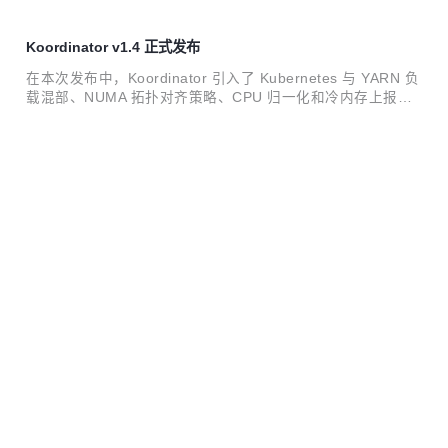
Koordinator v1.4 正式发布
在本次发布中，Koordinator 引入了 Kubernetes 与 YARN 负
载混部、NUMA 拓扑对齐策略、CPU 归一化和冷内存上报等
新特性，同时重点增强了弹性配额管理、宿主机非容器化应用
2024-02-23 15:19:44
0
评论
的 QoS 管理、重调度防护策略等领域的功能。这些新增和改
进点旨在更好地支持企业级 Kubernetes 集群环境，特别是对
Dubbo 3.3.0-beta 版本正式发布
于复杂和多样化的应用场景。
Apache Dubbo 发布了 3.3 分支大版本 3.3.0-beta.1，相较
于 3.2 系列版本，3.3.0-beta 引入了一些重量级的功能升
级。。
2023-12-19 09:56:36
0
评论
Go 语言微服务框架重磅升级：dubbo-go v3.2.0 -alpha
版本预览
随着 Dubbo3 在云原生微服务方向的快速发展，Dubbo 的 go
语言实现迎来了 Dubbo3 版本以来最全面、最大幅度的一次升
级，这次升级是全方位的，涉及 API、协议、流量管控、可观
2023-11-29 17:26:10
0
评论
测能力等。总的来说，新版本的 dubbo-go：
PolarDB-X V2.3 集中式和分布式一体化开源发布
PolarDB-X 采用 Shared-nothing 与存储分离计算架构进行设