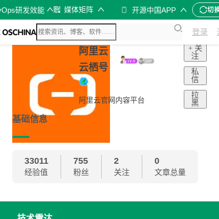
媒体矩阵
vOps研发效能
开源中国APP
切
登录
+ 关
阿里云
注
云栖号
私
信
拉
阿里云官网内容平台
黑
基础信息
33011
755
2
0
经验值
粉丝
关注
文章总量
技术雷达