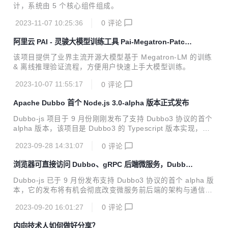
计，系统由 5 个核心组件组成。
2023-11-07 10:25:36
0
评论
阿里云 PAI - 灵骏大模型训练工具 Pai-Megatron-Patch
正式开源
该项目提供了业界主流开源大模型基于 Megatron-LM 的训练
& 离线推理验证流程，方便用户快速上手大模型训练。
2023-10-07 11:55:17
0
评论
Apache Dubbo 首个 Node.js 3.0-alpha 版本正式发布
Dubbo-js 项目于 9 月份刚刚发布了支持 Dubbo3 协议的首个
alpha 版本，该项目是 Dubbo3 的 Typescript 版本实现，提
供了 Web、Node.js 两种发布包。
2023-09-28 14:31:07
0
评论
浏览器可直接访问 Dubbo、gRPC 后端微服务，Dubbo-
js 首个 alpha 版本来了！
Dubbo-js 已于 9 月份发布支持 Dubbo3 协议的首个 alpha 版
本，它的发布将有机会彻底改变微服务前后端的架构与通信模
式，让你能直接在浏览器页面或 web 服务器中访问后端 Dubb
2023-09-20 16:01:27
0
评论
o、gRPC 服务。
内向技术人如何做好分享？