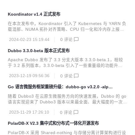
Koordinator v1.4 正式发布
在本次发布中，Koordinator 引入了 Kubernetes 与 YARN 负
载混部、NUMA 拓扑对齐策略、CPU 归一化和冷内存上报等
新特性，同时重点增强了弹性配额管理、宿主机非容器化应用
2024-02-23 15:19:44
0
评论
的 QoS 管理、重调度防护策略等领域的功能。这些新增和改
进点旨在更好地支持企业级 Kubernetes 集群环境，特别是对
Dubbo 3.3.0-beta 版本正式发布
于复杂和多样化的应用场景。
Apache Dubbo 发布了 3.3 分支大版本 3.3.0-beta.1，相较
于 3.2 系列版本，3.3.0-beta 引入了一些重量级的功能升
级。。
2023-12-19 09:56:36
0
评论
Go 语言微服务框架重磅升级：dubbo-go v3.2.0 -alpha
版本预览
随着 Dubbo3 在云原生微服务方向的快速发展，Dubbo 的 go
语言实现迎来了 Dubbo3 版本以来最全面、最大幅度的一次升
级，这次升级是全方位的，涉及 API、协议、流量管控、可观
2023-11-29 17:26:10
0
评论
测能力等。总的来说，新版本的 dubbo-go：
PolarDB-X V2.3 集中式和分布式一体化开源发布
PolarDB-X 采用 Shared-nothing 与存储分离计算架构进行设