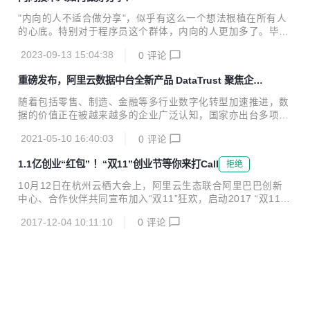
"内向的人不适合做分享"，似乎有这么一个想法根植在所有人
的心底。特别对于程序员这个群体，内向的人更加多了。毕
竟，不内向谁当程序员呢。我当时选择程序员这个职业，就是
2023-09-13 15:04:38
0
评论
因为不太喜欢和人打交道。但是经过这些年的实践，我逐渐发
现，内向的人如果能充分利用好自己的优势，也是可以做出相
重磅发布，阿里云数据中台全新产品 DataTrust 聚焦企业
当好的分享的。
数据安全保障
随着包括零售、制造、金融等多行业数字化转型加速推进，数
据的价值正在被越来越多的企业广泛认知，国家亦出台多项政
策，明确数据要素的基础性、战略性地位，要求加强数据资源
2021-05-10 16:40:03
0
评论
整合、应用于安全管理，提升数据资源价值。 同时，面对持续
扩大的安全威胁维度和行业监管要求，企业对数据安全的防护
1.1亿创业“红包” ！“双11”创业节等你来打Call
拒绝
力度要求也在不断加码，亟需一套完整的数据安全产品，实现
不同场景应对的数据安全保护。 响应国家及市场要求，近日，
10月12日在杭州云栖大会上，阿里云生态联合阿里巴巴创新
阿里云数据中台产品矩阵之一的隐私增强计算产品DataTrust
中心、合作伙伴共同宣布加入“双11”狂欢，启动2017 “双11创
正式对外发布。 记者了解到，DataTrust依托阿里云底层多项
业节”。此次“创业节”将面向创业者限量发放1.1亿元创业“红
基础安全能力，及阿里云数据中台丰富的应用场景实践，能够
2017-12-04 10:11:10
0
评论
包”，以阿里大生态力量为初创企业提供全线科技赋能及品牌
在保障数据安全的前提下完成多方数据联合...
冷启动等扶持。 据悉，“双11”创业“红包”精选于阿里巴巴创新
中心创业扶持计划---“风池计划”中的核心资源，包括阿里云、
芝麻信用、钉钉、淘宝众筹等阿里系资源；由生态伙伴提供的
数千款企业应用与服务；以及由头部创投媒体提供的初创企业
品牌营销资源。 “创业节”将持续近20天。针对科技类企业用户
特性，“创业节”专设10月27日到31日的预热期，用户可以在此