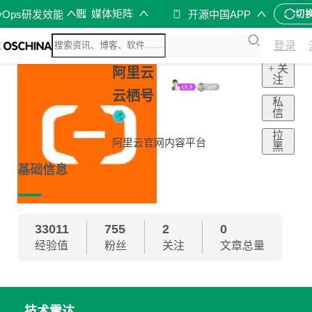
媒体矩阵
vOps研发效能
开源中国APP
切
登录
+ 关
阿里云
注
云栖号
私
信
拉
阿里云官网内容平台
黑
基础信息
33011
755
2
0
经验值
粉丝
关注
文章总量
技术雷达