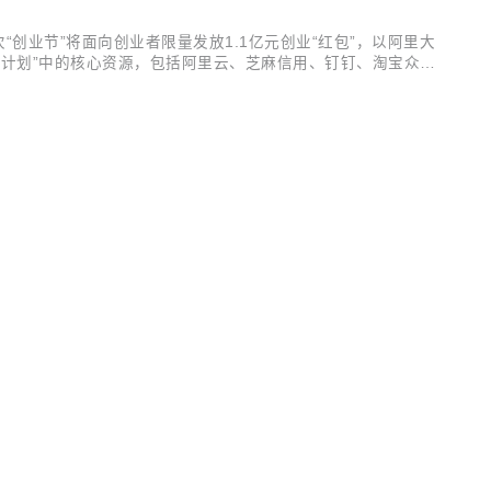
次“创业节”将面向创业者限量发放1.1亿元创业“红包”，以阿里大
风池计划”中的核心资源，包括阿里云、芝麻信用、钉钉、淘宝众筹
。针对科技类企业用户特性，“创业节”专设10月27日到31日