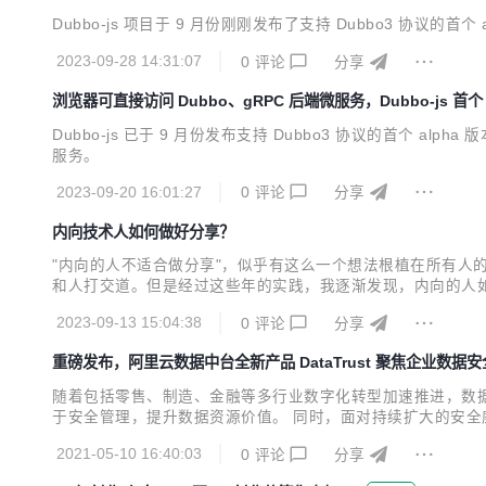
Dubbo-js 项目于 9 月份刚刚发布了支持 Dubbo3 协议的首个 a
2023-09-28 14:31:07
0
评论
分享
浏览器可直接访问 Dubbo、gRPC 后端微服务，Dubbo-js 首个 
Dubbo-js 已于 9 月份发布支持 Dubbo3 协议的首个 
服务。
2023-09-20 16:01:27
0
评论
分享
内向技术人如何做好分享？
"内向的人不适合做分享"，似乎有这么一个想法根植在所有
和人打交道。但是经过这些年的实践，我逐渐发现，内向的人
2023-09-13 15:04:38
0
评论
分享
重磅发布，阿里云数据中台全新产品 DataTrust 聚焦企业数据
随着包括零售、制造、金融等多行业数字化转型加速推进，数
于安全管理，提升数据资源价值。 同时，面对持续扩大的安
安全保护。 响应国家及市场要求，近日，阿里云数据中台产品矩阵
2021-05-10 16:40:03
0
评论
分享
台丰富的应用场景实践，能够在保障数据安全的前提下完成多方数