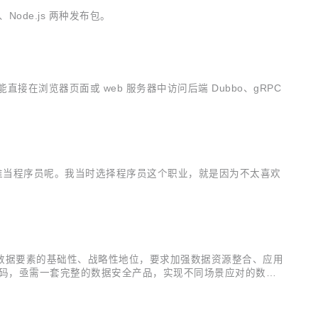
b、Node.js 两种发布包。
能直接在浏览器页面或 web 服务器中访问后端 Dubbo、gRPC
谁当程序员呢。我当时选择程序员这个职业，就是因为不太喜欢
数据要素的基础性、战略性地位，要求加强数据资源整合、应用
加码，亟需一套完整的数据安全产品，实现不同场景应对的数据
ataTrust依托阿里云底层多项基础安全能力，及阿里云数据中