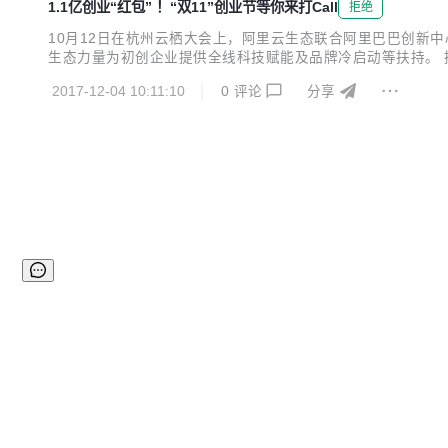
1.1亿创业“红包” ！“双11”创业节等你来打Call
拒绝
10月12日在杭州云栖大会上，阿里云生态联合阿里巴巴创新中心、
生态力量为初创企业提供全线科技赋能及品牌冷启动等扶持。 据
等阿里系资源；由生态伙伴提供的数千款企业应用与服务；以及由
2017-12-04 10:11:10
0
评论
分享
的预热期，用户可以在此期间免费试用...