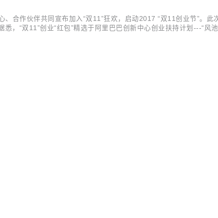
合作伙伴共同宣布加入“双11”狂欢，启动2017 “双11创业节”。此
悉，“双11”创业“红包”精选于阿里巴巴创新中心创业扶持计划---“
头部创投媒体提供的初创企业品牌营销资源。 “创业节”将持续近20天