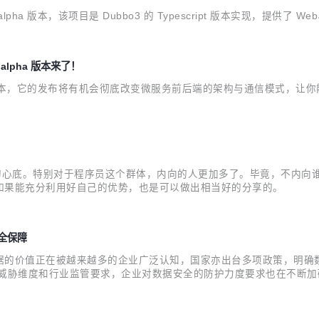
lpha 版本，该项目是 Dubbo3 的 Typescript 版本实现，提供了 We
alpha 版本来了！
alpha 版本，它的发布将有机会彻底改变微服务前后端的架构与通信模式，让你
人的心底。特别对于程序员这个群体，内向的人更加多了。毕竟，不内向
如果能充分利用好自己的优势，也是可以做出相当好的分享的。
安全保障
据的价值正在被越来越多的企业广泛认知，国家亦出台多项政策，明确
全威胁维度和行业监管要求，企业对数据安全的防护力度要求也在不断
之一的隐私增强计算产品DataTrust正式对外发布。 记者了解到，D
据联合...