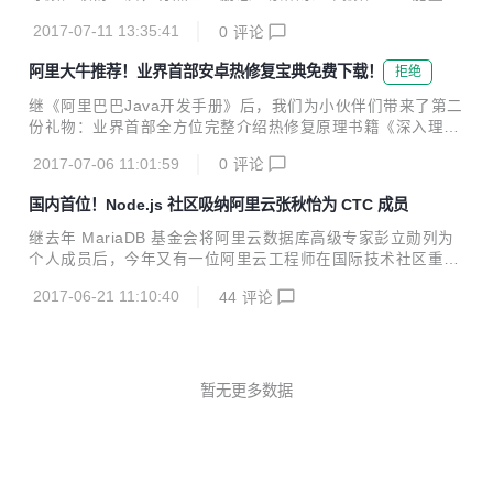
我们和盘托出。 MTEE3，性能、智能双重加持 MTEE3的中
些元素加持，更是让此剧开播以来引发了网友的疯狂热议。7
文名称叫业务安全智能风控平台，最后面的3代表这是全新一
2017-07-11 13:35:41
0
评论
月4日，《楚乔传》迎来上线之后的历史性时刻——成为史上
代的3.0系统...
最快突破200亿网播量大关的周播剧。这也和优酷、爱奇艺、
阿里大牛推荐！业界首部安卓热修复宝典免费下载！
拒绝
腾讯视频等多家视频平台的支持密不可分。 在网综、网剧遍地
开花、IP集体大爆发的同时，各电视剧纷纷与在线视频平台合
继《阿里巴巴Java开发手册》后，我们为小伙伴们带来了第二
作同步网络开播，时至今日，电视剧的网络播放量过百亿已经
份礼物：业界首部全方位完整介绍热修复原理书籍《深入理解
不再稀奇。而各大视频平台因能提供数量众多、类型丰富的视
Android热修复技术原理》，该书为阿里巴巴手淘技术团队撰
频内容及多元化服务，已经成为了网民最为重要的休闲娱乐、
2017-07-06 11:01:59
0
评论
写，现已免费开放下载。 下载方式见文末 2017年6月，阿里
日常消遣的方式之一。敢问我们谁的手机上没有视频APP呢...
巴巴手淘技术团队推出了史上首个非侵入式移动热更新解决方
国内首位！Node.js 社区吸纳阿里云张秋怡为 CTC 成员
案——Sophix。在Android热修复的三大领域：代码修复、资
源修复、SO修复方面，以及方案的安全性和易用性方面，Sop
继去年 MariaDB 基金会将阿里云数据库高级专家彭立勋列为
hix都做到了业界领先。 《深入探索Android热修复技术原理》
个人成员后，今年又有一位阿里云工程师在国际技术社区重要
从阿里Sophix方案开发过程入手权威解读，分享了阿里巴巴手
工作中有所担当，她就是张秋怡。 张秋怡，花名洗影，阿里云
淘技术团队对系统底层的原创性发现，是业界首部全方位完整
2017-06-21 11:10:40
44
评论
云应用服务团队工程师。2016年，她毕业于中山大学软件工
介绍热修复...
程专业，现在在阿里云 alinode 团队参与 alinode Node.js 应
用服务解决方案的开发和维护，同时也对阿里内部和外部的客
户提供技术咨询的服务。 近日 Node.js 社区决定，将张秋怡
吸纳为CTC（核心技术委员会）成员，而这也使得她成为国内
暂无更多数据
首位 Node.js 社区 CTC 成员。上图为 Node.js 社区宣布将张
秋怡吸纳为 CTC 页面（@joyee...