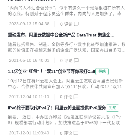
"内向的人不适合做分享"，似乎有这么一个想法根植在所有人
的心底。特别对于程序员这个群体，内向的人更加多了。毕
竟，不内向谁当程序员呢。我当时选择程序员这个职业，就是
2023-09-13 15:04:38
0
评论
因为不太喜欢和人打交道。但是经过这些年的实践，我逐渐发
现，内向的人如果能充分利用好自己的优势，也是可以做出相
重磅发布，阿里云数据中台全新产品 DataTrust 聚焦企业
当好的分享的。
数据安全保障
随着包括零售、制造、金融等多行业数字化转型加速推进，数
据的价值正在被越来越多的企业广泛认知，国家亦出台多项政
策，明确数据要素的基础性、战略性地位，要求加强数据资源
2021-05-10 16:40:03
0
评论
整合、应用于安全管理，提升数据资源价值。 同时，面对持续
扩大的安全威胁维度和行业监管要求，企业对数据安全的防护
1.1亿创业“红包” ！“双11”创业节等你来打Call
拒绝
力度要求也在不断加码，亟需一套完整的数据安全产品，实现
不同场景应对的数据安全保护。 响应国家及市场要求，近日，
10月12日在杭州云栖大会上，阿里云生态联合阿里巴巴创新
阿里云数据中台产品矩阵之一的隐私增强计算产品DataTrust
中心、合作伙伴共同宣布加入“双11”狂欢，启动2017 “双11创
正式对外发布。 记者了解到，DataTrust依托阿里云底层多项
业节”。此次“创业节”将面向创业者限量发放1.1亿元创业“红
基础安全能力，及阿里云数据中台丰富的应用场景实践，能够
2017-12-04 10:11:10
0
评论
包”，以阿里大生态力量为初创企业提供全线科技赋能及品牌
在保障数据安全的前提下完成多方数据联合...
冷启动等扶持。 据悉，“双11”创业“红包”精选于阿里巴巴创新
IPv6终于要取代IPv4了！阿里云将全面提供IPv6服务
拒绝
中心创业扶持计划---“风池计划”中的核心资源，包括阿里云、
芝麻信用、钉钉、淘宝众筹等阿里系资源；由生态伙伴提供的
摘要： 近日，中办国办印发《推进互联网协议第六版（IPv
数千款企业应用与服务；以及由头部创投媒体提供的初创企业
6）规模部署行动计划》，加快推进基于IPv6的下一代互联网
品牌营销资源。 “创业节”将持续近20天。针对科技类企业用户
规模部署，计划指出到2018年末国内IPv6活跃用户数要达到2
特性，“创业节”专设10月27日到31日的预热期，用户可以在此
2017-12-01 11:03:40
0
评论
亿，2020年末达到5亿，2025年末中国IPv6规模要达到世界