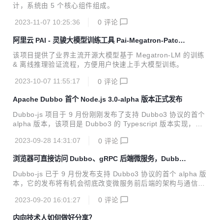
计，系统由 5 个核心组件组成。
2023-11-07 10:25:36
0
评论
阿里云 PAI - 灵骏大模型训练工具 Pai-Megatron-Patch
正式开源
该项目提供了业界主流开源大模型基于 Megatron-LM 的训练
& 离线推理验证流程，方便用户快速上手大模型训练。
2023-10-07 11:55:17
0
评论
Apache Dubbo 首个 Node.js 3.0-alpha 版本正式发布
Dubbo-js 项目于 9 月份刚刚发布了支持 Dubbo3 协议的首个
alpha 版本，该项目是 Dubbo3 的 Typescript 版本实现，提
供了 Web、Node.js 两种发布包。
2023-09-28 14:31:07
0
评论
浏览器可直接访问 Dubbo、gRPC 后端微服务，Dubbo-
js 首个 alpha 版本来了！
Dubbo-js 已于 9 月份发布支持 Dubbo3 协议的首个 alpha 版
本，它的发布将有机会彻底改变微服务前后端的架构与通信模
式，让你能直接在浏览器页面或 web 服务器中访问后端 Dubb
2023-09-20 16:01:27
0
评论
o、gRPC 服务。
内向技术人如何做好分享？