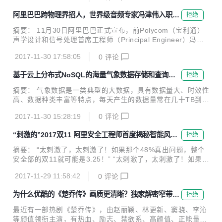
期间免费试用...
第一。 近日，中办国办印发《推进互联网协议第六版（IPv
阿里巴巴跨物理界招人，世界级音频专家冯津伟入职人
拒绝
6）规模部署行动计划》，加快推进基于IPv6的下一代互联网
工智能团队iDST
规模部署，计划指出到2018年末国内IPv6活跃用户数要达到2
摘要： 11月30日阿里巴巴正式宣布，前Polycom（宝利通）
亿，2020年末达到5亿，2025年末中国IPv6规模要达到世界
声学设计和信号处理首席工程师（Principal Engineer）冯津
第一。 阿里云宣布，为了建立下一代互联网自主技术体系和产
伟入职人工智能核心团队iDST，担任智能语音交互团队研究
业生态，进一步实现下一代互联网在经济社会各领域深度融合
2017-11-30 17:58:05
0
评论
员，将负责语音交互设备端的声学设计和信号处理研究工作。
应用，阿里...
阿里巴巴iDST智能语音交互团队研究员 冯津伟 11月30日阿里
基于云上分布式NoSQL的海量气象数据存储和查询方
拒绝
巴巴正式宣布，前Polycom（宝利通）声学设计和信号处理首
案
席工程师（Principal Engineer）冯津伟入职人工智能核心团
摘要： 气象数据是一类典型的大数据，具有数据量大、时效性
队iDST，担任智能语音交互团队研究员，将负责语音交互设备
高、数据种类丰富等特点，每天产生的数据量常在几十TB到上
端的声学设计和信号处理研究工作。 这是继今年6月任小枫入
百TB的规模，且在爆发性增长。如何存储和高效的查询这些气
职后，iDST迎来的又一位大牛级人物。 冯...
2017-11-30 15:28:19
0
评论
象数据越来越成为一个难题，本文针对气象领域中海量模式数
据的存储和查询问题，分别介绍了传统方案和采用表格存储(T
“刺激的”2017双11 阿里安全工程师首度揭秘智能风控
拒绝
ableStore)的方案，并对方案优缺点进行了一些总结。 前言
平台MTEE3
气象数据是一类典型的大数据，具有数据量大、时效性高、数
摘要： “太刺激了，太刺激了！如果那个48%真出问题，整个
据种类丰富等特点。气象数据中大量的数据是时空数据，记录
安全部的双11就可能是3.25！” “太刺激了，太刺激了！如果那
了时间和空间范围内各个点的各个物理量的观测量或者模拟
个48%真出问题，整个安全部的双11就可能是3.25！”知命推
量，每天产生的数据量常在几十TB到上百TB的规模，且在爆
2017-11-29 11:58:42
0
评论
了推眼镜，语速明显快了一些。伴随着肢体语言，知命表现出
发性增长。如何存储和高效的查询这些气象数...
来的是程序员解除了重大Bug时的那种兴奋与激动。 用这部IM
为什么优酷的《楚乔传》画质更清晰？独家解密窄带高
拒绝
DB评分最高的电影向阿里安全的工程师致敬 MTEE3是什么？
清技术
那个48%又是什么鬼？ 知命，阿里安全业务安全产品技术高
最近有一部热剧《楚乔传》，由赵丽颖、林更新、窦骁、李沁
级专家，智能风控平台MTEE3的技术负责人。这一切，他向
等颜值领衔主演，有热血、励志、禁欲系、高颜值、正能量这