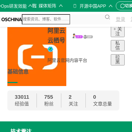
媒体矩阵
vOps研发效能
开源中国APP
切
登录
+ 关
阿里云
注
云栖号
私
信
拉
阿里云官网内容平台
黑
基础信息
33011
755
2
0
经验值
粉丝
关注
文章总量
技术雷达