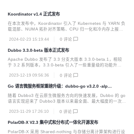
Koordinator v1.4 正式发布
在本次发布中，Koordinator 引入了 Kubernetes 与 YARN 负
载混部、NUMA 拓扑对齐策略、CPU 归一化和冷内存上报等
新特性，同时重点增强了弹性配额管理、宿主机非容器化应用
2024-02-23 15:19:44
0
评论
的 QoS 管理、重调度防护策略等领域的功能。这些新增和改
进点旨在更好地支持企业级 Kubernetes 集群环境，特别是对
Dubbo 3.3.0-beta 版本正式发布
于复杂和多样化的应用场景。
Apache Dubbo 发布了 3.3 分支大版本 3.3.0-beta.1，相较
于 3.2 系列版本，3.3.0-beta 引入了一些重量级的功能升
级。。
2023-12-19 09:56:36
0
评论
Go 语言微服务框架重磅升级：dubbo-go v3.2.0 -alpha
版本预览
随着 Dubbo3 在云原生微服务方向的快速发展，Dubbo 的 go
语言实现迎来了 Dubbo3 版本以来最全面、最大幅度的一次升
级，这次升级是全方位的，涉及 API、协议、流量管控、可观
2023-11-29 17:26:10
0
评论
测能力等。总的来说，新版本的 dubbo-go：
PolarDB-X V2.3 集中式和分布式一体化开源发布
PolarDB-X 采用 Shared-nothing 与存储分离计算架构进行设