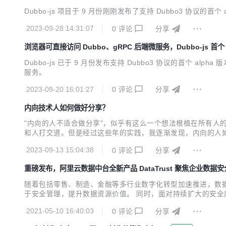
Dubbo-js 项目于 9 月份刚刚发布了支持 Dubbo3 协议的首个 a
2023-09-28 14:31:07
0
评论
分享
浏览器可直接访问 Dubbo、gRPC 后端微服务，Dubbo-js 首个 
Dubbo-js 已于 9 月份发布支持 Dubbo3 协议的首个 
服务。
2023-09-20 16:01:27
0
评论
分享
内向技术人如何做好分享？
"内向的人不适合做分享"，似乎有这么一个想法根植在所有
和人打交道。但是经过这些年的实践，我逐渐发现，内向的人
2023-09-13 15:04:38
0
评论
分享
重磅发布，阿里云数据中台全新产品 DataTrust 聚焦企业数据
随着包括零售、制造、金融等多行业数字化转型加速推进，数
于安全管理，提升数据资源价值。 同时，面对持续扩大的安
安全保护。 响应国家及市场要求，近日，阿里云数据中台产品矩阵
2021-05-10 16:40:03
0
评论
分享
台丰富的应用场景实践，能够在保障数据安全的前提下完成多方数