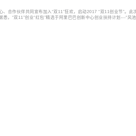
合作伙伴共同宣布加入“双11”狂欢，启动2017 “双11创业节”。此
悉，“双11”创业“红包”精选于阿里巴巴创新中心创业扶持计划---“
头部创投媒体提供的初创企业品牌营销资源。 “创业节”将持续近20天