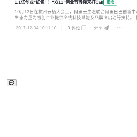
1.1亿创业“红包” ！“双11”创业节等你来打Call
拒绝
10月12日在杭州云栖大会上，阿里云生态联合阿里巴巴创新中心、
生态力量为初创企业提供全线科技赋能及品牌冷启动等扶持。 据
等阿里系资源；由生态伙伴提供的数千款企业应用与服务；以及由
2017-12-04 10:11:10
0
评论
分享
的预热期，用户可以在此期间免费试用...