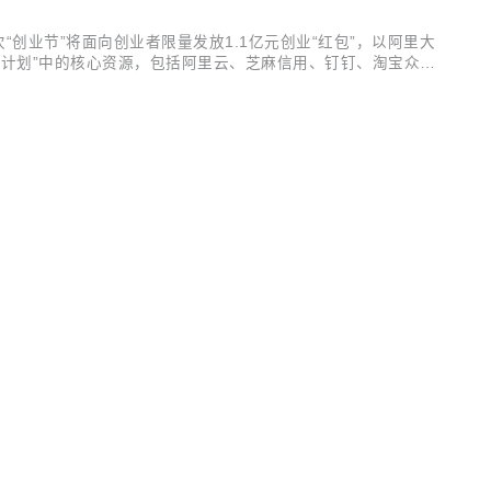
次“创业节”将面向创业者限量发放1.1亿元创业“红包”，以阿里大
风池计划”中的核心资源，包括阿里云、芝麻信用、钉钉、淘宝众筹
。针对科技类企业用户特性，“创业节”专设10月27日到31日