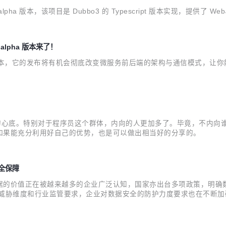
lpha 版本，该项目是 Dubbo3 的 Typescript 版本实现，提供了 We
alpha 版本来了！
alpha 版本，它的发布将有机会彻底改变微服务前后端的架构与通信模式，让你
人的心底。特别对于程序员这个群体，内向的人更加多了。毕竟，不内向
如果能充分利用好自己的优势，也是可以做出相当好的分享的。
安全保障
据的价值正在被越来越多的企业广泛认知，国家亦出台多项政策，明确
全威胁维度和行业监管要求，企业对数据安全的防护力度要求也在不断
之一的隐私增强计算产品DataTrust正式对外发布。 记者了解到，D
据联合...