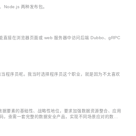
b、Node.js 两种发布包。
能直接在浏览器页面或 web 服务器中访问后端 Dubbo、gRPC
谁当程序员呢。我当时选择程序员这个职业，就是因为不太喜欢
数据要素的基础性、战略性地位，要求加强数据资源整合、应用
加码，亟需一套完整的数据安全产品，实现不同场景应对的数据
ataTrust依托阿里云底层多项基础安全能力，及阿里云数据中