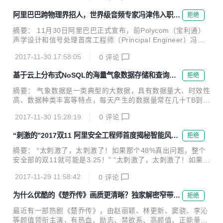
期间免费试用...
第一。 近日，中办国办印发《推进互联网协议第六版（IPv
阿里巴巴跨物理界招人，世界级音频专家冯津伟入职人
拒绝
6）规模部署行动计划》，加快推进基于IPv6的下一代互联网
工智能团队iDST
规模部署，计划指出到2018年末国内IPv6活跃用户数要达到2
摘要： 11月30日阿里巴巴正式宣布，前Polycom（宝利通）
亿，2020年末达到5亿，2025年末中国IPv6规模要达到世界
声学设计和信号处理首席工程师（Principal Engineer）冯津
第一。 阿里云宣布，为了建立下一代互联网自主技术体系和产
伟入职人工智能核心团队iDST，担任智能语音交互团队研究
业生态，进一步实现下一代互联网在经济社会各领域深度融合
2017-11-30 17:58:05
0
评论
员，将负责语音交互设备端的声学设计和信号处理研究工作。
应用，阿里...
阿里巴巴iDST智能语音交互团队研究员 冯津伟 11月30日阿里
基于云上分布式NoSQL的海量气象数据存储和查询方
拒绝
巴巴正式宣布，前Polycom（宝利通）声学设计和信号处理首
案
席工程师（Principal Engineer）冯津伟入职人工智能核心团
摘要： 气象数据是一类典型的大数据，具有数据量大、时效性
队iDST，担任智能语音交互团队研究员，将负责语音交互设备
高、数据种类丰富等特点，每天产生的数据量常在几十TB到上
端的声学设计和信号处理研究工作。 这是继今年6月任小枫入
百TB的规模，且在爆发性增长。如何存储和高效的查询这些气
职后，iDST迎来的又一位大牛级人物。 冯...
2017-11-30 15:28:19
0
评论
象数据越来越成为一个难题，本文针对气象领域中海量模式数
据的存储和查询问题，分别介绍了传统方案和采用表格存储(T
“刺激的”2017双11 阿里安全工程师首度揭秘智能风控
拒绝
ableStore)的方案，并对方案优缺点进行了一些总结。 前言
平台MTEE3
气象数据是一类典型的大数据，具有数据量大、时效性高、数
摘要： “太刺激了，太刺激了！如果那个48%真出问题，整个
据种类丰富等特点。气象数据中大量的数据是时空数据，记录
安全部的双11就可能是3.25！” “太刺激了，太刺激了！如果那
了时间和空间范围内各个点的各个物理量的观测量或者模拟
个48%真出问题，整个安全部的双11就可能是3.25！”知命推
量，每天产生的数据量常在几十TB到上百TB的规模，且在爆
2017-11-29 11:58:42
0
评论
了推眼镜，语速明显快了一些。伴随着肢体语言，知命表现出
发性增长。如何存储和高效的查询这些气象数...
来的是程序员解除了重大Bug时的那种兴奋与激动。 用这部IM
为什么优酷的《楚乔传》画质更清晰？独家解密窄带高
拒绝
DB评分最高的电影向阿里安全的工程师致敬 MTEE3是什么？
清技术
那个48%又是什么鬼？ 知命，阿里安全业务安全产品技术高
最近有一部热剧《楚乔传》，由赵丽颖、林更新、窦骁、李沁
级专家，智能风控平台MTEE3的技术负责人。这一切，他向
等颜值领衔主演，有热血、励志、禁欲系、高颜值、正能量这