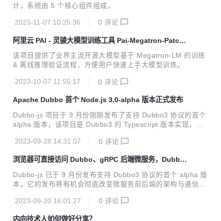
计，系统由 5 个核心组件组成。
2023-11-07 10:25:36
0
评论
阿里云 PAI - 灵骏大模型训练工具 Pai-Megatron-Patch
正式开源
该项目提供了业界主流开源大模型基于 Megatron-LM 的训练
& 离线推理验证流程，方便用户快速上手大模型训练。
2023-10-07 11:55:17
0
评论
Apache Dubbo 首个 Node.js 3.0-alpha 版本正式发布
Dubbo-js 项目于 9 月份刚刚发布了支持 Dubbo3 协议的首个
alpha 版本，该项目是 Dubbo3 的 Typescript 版本实现，提
供了 Web、Node.js 两种发布包。
2023-09-28 14:31:07
0
评论
浏览器可直接访问 Dubbo、gRPC 后端微服务，Dubbo-
js 首个 alpha 版本来了！
Dubbo-js 已于 9 月份发布支持 Dubbo3 协议的首个 alpha 版
本，它的发布将有机会彻底改变微服务前后端的架构与通信模
式，让你能直接在浏览器页面或 web 服务器中访问后端 Dubb
2023-09-20 16:01:27
0
评论
o、gRPC 服务。
内向技术人如何做好分享？