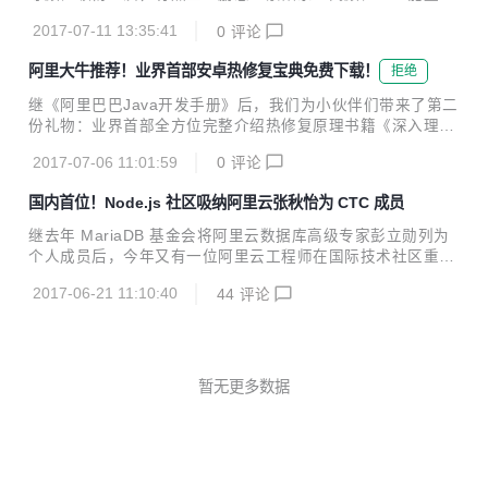
我们和盘托出。 MTEE3，性能、智能双重加持 MTEE3的中
些元素加持，更是让此剧开播以来引发了网友的疯狂热议。7
文名称叫业务安全智能风控平台，最后面的3代表这是全新一
2017-07-11 13:35:41
0
评论
月4日，《楚乔传》迎来上线之后的历史性时刻——成为史上
代的3.0系统...
最快突破200亿网播量大关的周播剧。这也和优酷、爱奇艺、
阿里大牛推荐！业界首部安卓热修复宝典免费下载！
拒绝
腾讯视频等多家视频平台的支持密不可分。 在网综、网剧遍地
开花、IP集体大爆发的同时，各电视剧纷纷与在线视频平台合
继《阿里巴巴Java开发手册》后，我们为小伙伴们带来了第二
作同步网络开播，时至今日，电视剧的网络播放量过百亿已经
份礼物：业界首部全方位完整介绍热修复原理书籍《深入理解
不再稀奇。而各大视频平台因能提供数量众多、类型丰富的视
Android热修复技术原理》，该书为阿里巴巴手淘技术团队撰
频内容及多元化服务，已经成为了网民最为重要的休闲娱乐、
2017-07-06 11:01:59
0
评论
写，现已免费开放下载。 下载方式见文末 2017年6月，阿里
日常消遣的方式之一。敢问我们谁的手机上没有视频APP呢...
巴巴手淘技术团队推出了史上首个非侵入式移动热更新解决方
国内首位！Node.js 社区吸纳阿里云张秋怡为 CTC 成员
案——Sophix。在Android热修复的三大领域：代码修复、资
源修复、SO修复方面，以及方案的安全性和易用性方面，Sop
继去年 MariaDB 基金会将阿里云数据库高级专家彭立勋列为
hix都做到了业界领先。 《深入探索Android热修复技术原理》
个人成员后，今年又有一位阿里云工程师在国际技术社区重要
从阿里Sophix方案开发过程入手权威解读，分享了阿里巴巴手
工作中有所担当，她就是张秋怡。 张秋怡，花名洗影，阿里云
淘技术团队对系统底层的原创性发现，是业界首部全方位完整
2017-06-21 11:10:40
44
评论
云应用服务团队工程师。2016年，她毕业于中山大学软件工
介绍热修复...
程专业，现在在阿里云 alinode 团队参与 alinode Node.js 应
用服务解决方案的开发和维护，同时也对阿里内部和外部的客
户提供技术咨询的服务。 近日 Node.js 社区决定，将张秋怡
吸纳为CTC（核心技术委员会）成员，而这也使得她成为国内
暂无更多数据
首位 Node.js 社区 CTC 成员。上图为 Node.js 社区宣布将张
秋怡吸纳为 CTC 页面（@joyee...