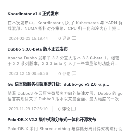
Koordinator v1.4 正式发布
在本次发布中，Koordinator 引入了 Kubernetes 与 YARN 负
载混部、NUMA 拓扑对齐策略、CPU 归一化和冷内存上报等
新特性，同时重点增强了弹性配额管理、宿主机非容器化应用
2024-02-23 15:19:44
0
评论
的 QoS 管理、重调度防护策略等领域的功能。这些新增和改
进点旨在更好地支持企业级 Kubernetes 集群环境，特别是对
Dubbo 3.3.0-beta 版本正式发布
于复杂和多样化的应用场景。
Apache Dubbo 发布了 3.3 分支大版本 3.3.0-beta.1，相较
于 3.2 系列版本，3.3.0-beta 引入了一些重量级的功能升
级。。
2023-12-19 09:56:36
0
评论
Go 语言微服务框架重磅升级：dubbo-go v3.2.0 -alpha
版本预览
随着 Dubbo3 在云原生微服务方向的快速发展，Dubbo 的 go
语言实现迎来了 Dubbo3 版本以来最全面、最大幅度的一次升
级，这次升级是全方位的，涉及 API、协议、流量管控、可观
2023-11-29 17:26:10
0
评论
测能力等。总的来说，新版本的 dubbo-go：
PolarDB-X V2.3 集中式和分布式一体化开源发布
PolarDB-X 采用 Shared-nothing 与存储分离计算架构进行设