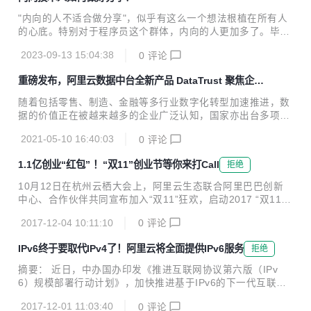
"内向的人不适合做分享"，似乎有这么一个想法根植在所有人
的心底。特别对于程序员这个群体，内向的人更加多了。毕
竟，不内向谁当程序员呢。我当时选择程序员这个职业，就是
2023-09-13 15:04:38
0
评论
因为不太喜欢和人打交道。但是经过这些年的实践，我逐渐发
现，内向的人如果能充分利用好自己的优势，也是可以做出相
重磅发布，阿里云数据中台全新产品 DataTrust 聚焦企业
当好的分享的。
数据安全保障
随着包括零售、制造、金融等多行业数字化转型加速推进，数
据的价值正在被越来越多的企业广泛认知，国家亦出台多项政
策，明确数据要素的基础性、战略性地位，要求加强数据资源
2021-05-10 16:40:03
0
评论
整合、应用于安全管理，提升数据资源价值。 同时，面对持续
扩大的安全威胁维度和行业监管要求，企业对数据安全的防护
1.1亿创业“红包” ！“双11”创业节等你来打Call
拒绝
力度要求也在不断加码，亟需一套完整的数据安全产品，实现
不同场景应对的数据安全保护。 响应国家及市场要求，近日，
10月12日在杭州云栖大会上，阿里云生态联合阿里巴巴创新
阿里云数据中台产品矩阵之一的隐私增强计算产品DataTrust
中心、合作伙伴共同宣布加入“双11”狂欢，启动2017 “双11创
正式对外发布。 记者了解到，DataTrust依托阿里云底层多项
业节”。此次“创业节”将面向创业者限量发放1.1亿元创业“红
基础安全能力，及阿里云数据中台丰富的应用场景实践，能够
2017-12-04 10:11:10
0
评论
包”，以阿里大生态力量为初创企业提供全线科技赋能及品牌
在保障数据安全的前提下完成多方数据联合...
冷启动等扶持。 据悉，“双11”创业“红包”精选于阿里巴巴创新
IPv6终于要取代IPv4了！阿里云将全面提供IPv6服务
拒绝
中心创业扶持计划---“风池计划”中的核心资源，包括阿里云、
芝麻信用、钉钉、淘宝众筹等阿里系资源；由生态伙伴提供的
摘要： 近日，中办国办印发《推进互联网协议第六版（IPv
数千款企业应用与服务；以及由头部创投媒体提供的初创企业
6）规模部署行动计划》，加快推进基于IPv6的下一代互联网
品牌营销资源。 “创业节”将持续近20天。针对科技类企业用户
规模部署，计划指出到2018年末国内IPv6活跃用户数要达到2
特性，“创业节”专设10月27日到31日的预热期，用户可以在此
2017-12-01 11:03:40
0
评论
亿，2020年末达到5亿，2025年末中国IPv6规模要达到世界