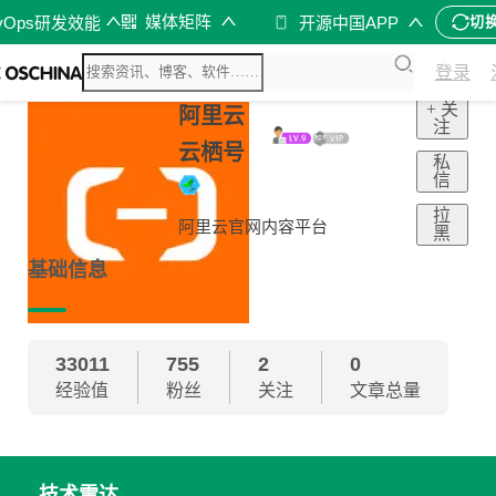
媒体矩阵
vOps研发效能
开源中国APP
切
登录
+ 关
阿里云
注
云栖号
私
信
拉
阿里云官网内容平台
黑
基础信息
33011
755
2
0
经验值
粉丝
关注
文章总量
技术雷达