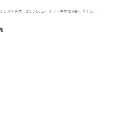
，相较于 3.2 系列版本，3.3.0-beta 引入了一些重量级的功能升级。。
预览
 go 语言实现迎来了 Dubbo3 版本以来最全面、最大幅度的一次升级
O
进行设计，系统由 5 个核心组件组成。
源
开源
×
AI ·
训练 & 离线推理验证流程，方便用户快速上手大模型训练。