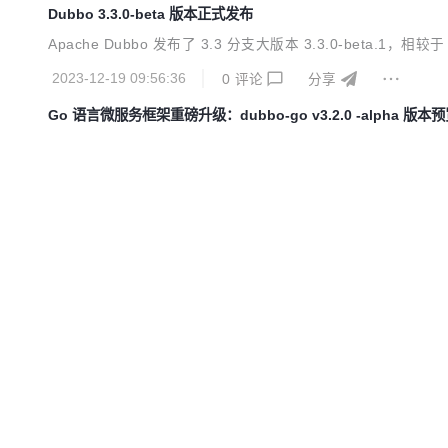
Dubbo 3.3.0-beta 版本正式发布
Apache Dubbo 发布了 3.3 分支大版本 3.3.0-beta.1
2023-12-19 09:56:36
0
评论
分享
Go 语言微服务框架重磅升级：dubbo-go v3.2.0 -alpha 版本
随着 Dubbo3 在云原生微服务方向的快速发展，Dubbo 的
等。总的来说，新版本的 dubbo-go：
2023-11-29 17:26:10
0
评论
分享
PolarDB-X V2.3 集中式和分布式一体化开源发布
PolarDB-X 采用 Shared-nothing 与存储分离计算架构
2023-11-07 10:25:36
0
评论
分享
阿里云 PAI - 灵骏大模型训练工具 Pai-Megatron-Patch 正式开
该项目提供了业界主流开源大模型基于 Megatron-LM 的
2023-10-07 11:55:17
0
评论
分享
Apache Dubbo 首个 Node.js 3.0-alpha 版本正式发布