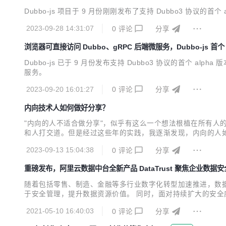
Dubbo-js 项目于 9 月份刚刚发布了支持 Dubbo3 协议的首个 a
2023-09-28 14:31:07
0
评论
分享
浏览器可直接访问 Dubbo、gRPC 后端微服务，Dubbo-js 首个 
Dubbo-js 已于 9 月份发布支持 Dubbo3 协议的首个 
服务。
2023-09-20 16:01:27
0
评论
分享
内向技术人如何做好分享？
"内向的人不适合做分享"，似乎有这么一个想法根植在所有
和人打交道。但是经过这些年的实践，我逐渐发现，内向的人
2023-09-13 15:04:38
0
评论
分享
重磅发布，阿里云数据中台全新产品 DataTrust 聚焦企业数据
随着包括零售、制造、金融等多行业数字化转型加速推进，数
于安全管理，提升数据资源价值。 同时，面对持续扩大的安
安全保护。 响应国家及市场要求，近日，阿里云数据中台产品矩阵
2021-05-10 16:40:03
0
评论
分享
台丰富的应用场景实践，能够在保障数据安全的前提下完成多方数