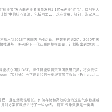
次“创业节”将面向创业者限量发放1.1亿元创业“红包”，以阿里大
风池计划”中的核心资源，包括阿里云、芝麻信用、钉钉、淘宝众筹
。针对科技类企业用户特性，“创业节”专设10月27日到31日
出到2018年末国内IPv6活跃用户数要达到2亿，2020年末
快推进基于IPv6的下一代互联网规模部署，计划指出到2018年
代互联网自主技术体系和产业生态，进一步实现下一代互联网在经济
入职人工智能核心团队iDST，担任智能语音交互团队研究员，将负责语
m（宝利通）声学设计和信号处理首席工程师（Principal E
作。 这是继今年6月任小枫入职后，iDST迎来的又一位大牛级人
的规模，且在爆发性增长。如何存储和高效的查询这些气象数据越
案，并对方案优缺点进行了一些总结。 前言 气象数据是一类典型
各个物理量的观测量或者模拟量，每天产生的数据量常在几十T