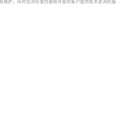
方案的开发和维护，同时也对阿里内部和外部的客户提供技术咨询的服
为 Node.js 社区宣布将张秋怡吸纳为 CTC 页面（@joye