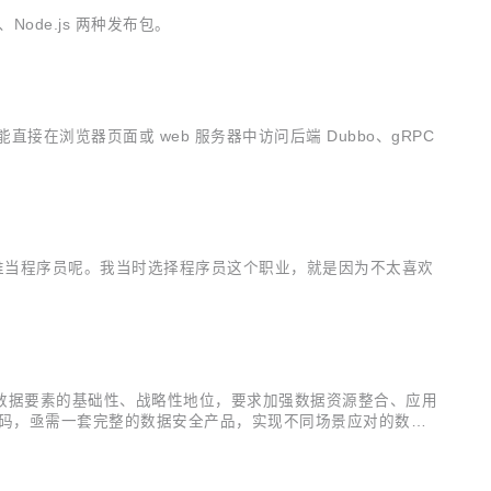
b、Node.js 两种发布包。
能直接在浏览器页面或 web 服务器中访问后端 Dubbo、gRPC
谁当程序员呢。我当时选择程序员这个职业，就是因为不太喜欢
数据要素的基础性、战略性地位，要求加强数据资源整合、应用
加码，亟需一套完整的数据安全产品，实现不同场景应对的数据
ataTrust依托阿里云底层多项基础安全能力，及阿里云数据中