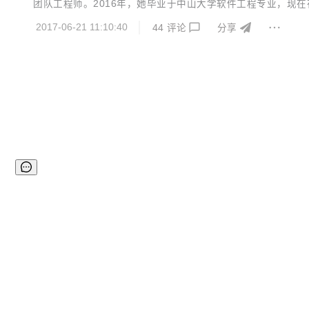
团队工程师。2016年，她毕业于中山大学软件工程专业，现在在阿里
务。 近日 Node.js 社区决定，将张秋怡吸纳为CTC（核心技术
2017-06-21 11:10:40
44
评论
分享
e...