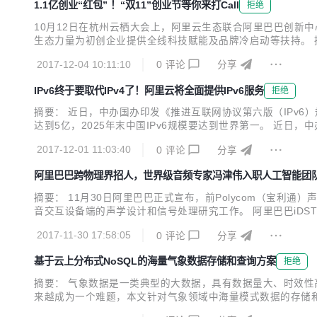
1.1亿创业“红包” ！“双11”创业节等你来打Call
拒绝
10月12日在杭州云栖大会上，阿里云生态联合阿里巴巴创新中心、
生态力量为初创企业提供全线科技赋能及品牌冷启动等扶持。 据
等阿里系资源；由生态伙伴提供的数千款企业应用与服务；以及由
2017-12-04 10:11:10
0
评论
分享
的预热期，用户可以在此期间免费试用...
IPv6终于要取代IPv4了！阿里云将全面提供IPv6服务
拒绝
摘要： 近日，中办国办印发《推进互联网协议第六版（IPv6）
达到5亿，2025年末中国IPv6规模要达到世界第一。 近日
末国内IPv6活跃用户数要达到2亿，2020年末达到5亿，2
2017-12-01 11:03:40
0
评论
分享
社会各领域深度融合应用，阿里...
阿里巴巴跨物理界招人，世界级音频专家冯津伟入职人工智能团队i
摘要： 11月30日阿里巴巴正式宣布，前Polycom（宝利通）
音交互设备端的声学设计和信号处理研究工作。 阿里巴巴iDST智能
ngineer）冯津伟入职人工智能核心团队iDST，担任智能
2017-11-30 17:58:05
0
评论
分享
物。 冯...
基于云上分布式NoSQL的海量气象数据存储和查询方案
拒绝
摘要： 气象数据是一类典型的大数据，具有数据量大、时效性
来越成为一个难题，本文针对气象领域中海量模式数据的存储和查询
的大数据，具有数据量大、时效性高、数据种类丰富等特点。