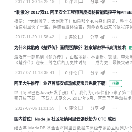
2017-11-30 15:28:19
0
评论
分享
B到上百TB的规模，且在爆发性增长。如何存储和高效的查询这些
“刺激的”2017双11 阿里安全工程师首度揭秘智能风控平台MTEE
摘要： “太刺激了，太刺激了！如果那个48%真出问题，整个安全
语速明显快了一些。伴随着肢体语言，知命表现出来的是程序员解
鬼？ 知命，阿里安全业务安全产品技术高级专家，智能风控平台
2017-11-29 11:58:42
0
评论
分享
台，最后面的3代表这是全新一代的3.0系统...
为什么优酷的《楚乔传》画质更清晰？独家解密窄带高清技术
最近有一部热剧《楚乔传》，由赵丽颖、林更新、窦骁、李沁
《楚乔传》迎来上线之后的历史性时刻——成为史上最快突破2
的同时，各电视剧纷纷与在线视频平台合作同步网络开播，时
2017-07-11 13:35:41
0
评论
分享
了网民最为重要的休闲娱乐、日常消遣的方式之一。敢问我们谁的
阿里大牛推荐！业界首部安卓热修复宝典免费下载！
拒绝
继《阿里巴巴Java开发手册》后，我们为小伙伴们带来了第二
费开放下载。 下载方式见文末 2017年6月，阿里巴巴手淘技
以及方案的安全性和易用性方面，Sophix都做到了业界领先。
2017-07-06 11:01:59
0
评论
分享
发现，是业界首部全方位完整介绍热修复...
国内首位！Node.js 社区吸纳阿里云张秋怡为 CTC 成员
继去年 MariaDB 基金会将阿里云数据库高级专家彭立勋