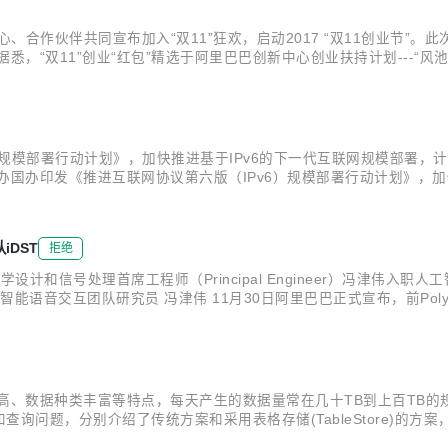
合作伙伴共同宣布加入“双11”狂欢，启动2017 “双11创业节”。此
悉，“双11”创业“红包”精选于阿里巴巴创新中心创业扶持计划---“
头部创投媒体提供的初创企业品牌营销资源。 “创业节”将持续近20天
规模部署行动计划》，加快推进基于IPv6的下一代互联网规模部署，计划指
，中办国办印发《推进互联网协议第六版（IPv6）规模部署行动计划》，加
025年末中国IPv6规模要达到世界第一。 阿里云宣布，为了建立下一
DST
拒绝
声学设计和信号处理首席工程师（Principal Engineer）冯津伟
语音交互团队研究员 冯津伟 11月30日阿里巴巴正式宣布，前Polyco
语音交互团队研究员，将负责语音交互设备端的声学设计和信号处理研究工
高、数据种类丰富等特点，每天产生的数据量常在几十TB到上百TB
问题，分别介绍了传统方案和采用表格存储(TableStore)的方
气象数据中大量的数据是时空数据，记录了时间和空间范围内各个点的