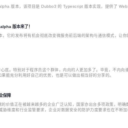
lpha 版本，该项目是 Dubbo3 的 Typescript 版本实现，提供了 We
alpha 版本来了！
alpha 版本，它的发布将有机会彻底改变微服务前后端的架构与通信模式，让你
人的心底。特别对于程序员这个群体，内向的人更加多了。毕竟，不内向
如果能充分利用好自己的优势，也是可以做出相当好的分享的。
安全保障
据的价值正在被越来越多的企业广泛认知，国家亦出台多项政策，明确
全威胁维度和行业监管要求，企业对数据安全的防护力度要求也在不断
之一的隐私增强计算产品DataTrust正式对外发布。 记者了解到，D
据联合...