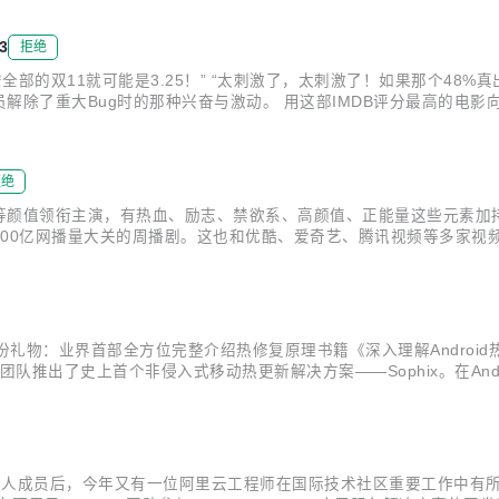
气象数...
3
拒绝
部的双11就可能是3.25！” “太刺激了，太刺激了！如果那个48%真
除了重大Bug时的那种兴奋与激动。 用这部IMDB评分最高的电影向阿
MTEE3的技术负责人。这一切，他向我们和盘托出。 MTEE3，性能
拒绝
等颜值领衔主演，有热血、励志、禁欲系、高颜值、正能量这些元素加持
00亿网播量大关的周播剧。这也和优酷、爱奇艺、腾讯视频等多家视频
至今日，电视剧的网络播放量过百亿已经不再稀奇。而各大视频平台因
手机上没有视频APP呢...
份礼物：业界首部全方位完整介绍热修复原理书籍《深入理解Androi
术团队推出了史上首个非侵入式移动热更新解决方案——Sophix。在An
 《深入探索Android热修复技术原理》从阿里Sophix方案开发过
列为个人成员后，今年又有一位阿里云工程师在国际技术社区重要工作中