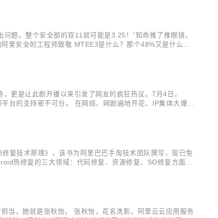
出问题，整个安全部的双11就可能是3.25！”知命推了推眼镜，
里安全的工程师致敬 MTEE3是什么？那个48%又是什么
、智能双重加持 MTEE3的中文名称叫业务安全智能风控平
，更是让此剧开播以来引发了网友的疯狂热议。7月4日，
平台的支持密不可分。 在网综、网剧遍地开花、IP集体大爆发
能提供数量众多、类型丰富的视频内容及多元化服务，已经成为
d热修复技术原理》，该书为阿里巴巴手淘技术团队撰写，现已免
droid热修复的三大领域：代码修复、资源修复、SO修复方面，
程入手权威解读，分享了阿里巴巴手淘技术团队对系统底层的原创性
有所担当，她就是张秋怡。 张秋怡，花名洗影，阿里云云应用服务