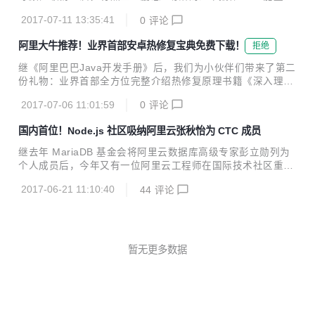
我们和盘托出。 MTEE3，性能、智能双重加持 MTEE3的中
些元素加持，更是让此剧开播以来引发了网友的疯狂热议。7
文名称叫业务安全智能风控平台，最后面的3代表这是全新一
2017-07-11 13:35:41
0
评论
月4日，《楚乔传》迎来上线之后的历史性时刻——成为史上
代的3.0系统...
最快突破200亿网播量大关的周播剧。这也和优酷、爱奇艺、
阿里大牛推荐！业界首部安卓热修复宝典免费下载！
拒绝
腾讯视频等多家视频平台的支持密不可分。 在网综、网剧遍地
开花、IP集体大爆发的同时，各电视剧纷纷与在线视频平台合
继《阿里巴巴Java开发手册》后，我们为小伙伴们带来了第二
作同步网络开播，时至今日，电视剧的网络播放量过百亿已经
份礼物：业界首部全方位完整介绍热修复原理书籍《深入理解
不再稀奇。而各大视频平台因能提供数量众多、类型丰富的视
Android热修复技术原理》，该书为阿里巴巴手淘技术团队撰
频内容及多元化服务，已经成为了网民最为重要的休闲娱乐、
2017-07-06 11:01:59
0
评论
写，现已免费开放下载。 下载方式见文末 2017年6月，阿里
日常消遣的方式之一。敢问我们谁的手机上没有视频APP呢...
巴巴手淘技术团队推出了史上首个非侵入式移动热更新解决方
国内首位！Node.js 社区吸纳阿里云张秋怡为 CTC 成员
案——Sophix。在Android热修复的三大领域：代码修复、资
源修复、SO修复方面，以及方案的安全性和易用性方面，Sop
继去年 MariaDB 基金会将阿里云数据库高级专家彭立勋列为
hix都做到了业界领先。 《深入探索Android热修复技术原理》
个人成员后，今年又有一位阿里云工程师在国际技术社区重要
从阿里Sophix方案开发过程入手权威解读，分享了阿里巴巴手
工作中有所担当，她就是张秋怡。 张秋怡，花名洗影，阿里云
淘技术团队对系统底层的原创性发现，是业界首部全方位完整
2017-06-21 11:10:40
44
评论
云应用服务团队工程师。2016年，她毕业于中山大学软件工
介绍热修复...
程专业，现在在阿里云 alinode 团队参与 alinode Node.js 应
用服务解决方案的开发和维护，同时也对阿里内部和外部的客
户提供技术咨询的服务。 近日 Node.js 社区决定，将张秋怡
吸纳为CTC（核心技术委员会）成员，而这也使得她成为国内
暂无更多数据
首位 Node.js 社区 CTC 成员。上图为 Node.js 社区宣布将张
秋怡吸纳为 CTC 页面（@joyee...