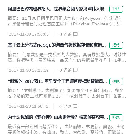
期间免费试用...
第一。 近日，中办国办印发《推进互联网协议第六版（IPv
阿里巴巴跨物理界招人，世界级音频专家冯津伟入职人
拒绝
6）规模部署行动计划》，加快推进基于IPv6的下一代互联网
工智能团队iDST
规模部署，计划指出到2018年末国内IPv6活跃用户数要达到2
摘要： 11月30日阿里巴巴正式宣布，前Polycom（宝利通）
亿，2020年末达到5亿，2025年末中国IPv6规模要达到世界
声学设计和信号处理首席工程师（Principal Engineer）冯津
第一。 阿里云宣布，为了建立下一代互联网自主技术体系和产
伟入职人工智能核心团队iDST，担任智能语音交互团队研究
业生态，进一步实现下一代互联网在经济社会各领域深度融合
2017-11-30 17:58:05
0
评论
员，将负责语音交互设备端的声学设计和信号处理研究工作。
应用，阿里...
阿里巴巴iDST智能语音交互团队研究员 冯津伟 11月30日阿里
基于云上分布式NoSQL的海量气象数据存储和查询方
拒绝
巴巴正式宣布，前Polycom（宝利通）声学设计和信号处理首
案
席工程师（Principal Engineer）冯津伟入职人工智能核心团
摘要： 气象数据是一类典型的大数据，具有数据量大、时效性
队iDST，担任智能语音交互团队研究员，将负责语音交互设备
高、数据种类丰富等特点，每天产生的数据量常在几十TB到上
端的声学设计和信号处理研究工作。 这是继今年6月任小枫入
百TB的规模，且在爆发性增长。如何存储和高效的查询这些气
职后，iDST迎来的又一位大牛级人物。 冯...
2017-11-30 15:28:19
0
评论
象数据越来越成为一个难题，本文针对气象领域中海量模式数
据的存储和查询问题，分别介绍了传统方案和采用表格存储(T
“刺激的”2017双11 阿里安全工程师首度揭秘智能风控
拒绝
ableStore)的方案，并对方案优缺点进行了一些总结。 前言
平台MTEE3
气象数据是一类典型的大数据，具有数据量大、时效性高、数
摘要： “太刺激了，太刺激了！如果那个48%真出问题，整个
据种类丰富等特点。气象数据中大量的数据是时空数据，记录
安全部的双11就可能是3.25！” “太刺激了，太刺激了！如果那
了时间和空间范围内各个点的各个物理量的观测量或者模拟
个48%真出问题，整个安全部的双11就可能是3.25！”知命推
量，每天产生的数据量常在几十TB到上百TB的规模，且在爆
2017-11-29 11:58:42
0
评论
了推眼镜，语速明显快了一些。伴随着肢体语言，知命表现出
发性增长。如何存储和高效的查询这些气象数...
来的是程序员解除了重大Bug时的那种兴奋与激动。 用这部IM
为什么优酷的《楚乔传》画质更清晰？独家解密窄带高
拒绝
DB评分最高的电影向阿里安全的工程师致敬 MTEE3是什么？
清技术
那个48%又是什么鬼？ 知命，阿里安全业务安全产品技术高
最近有一部热剧《楚乔传》，由赵丽颖、林更新、窦骁、李沁
级专家，智能风控平台MTEE3的技术负责人。这一切，他向
等颜值领衔主演，有热血、励志、禁欲系、高颜值、正能量这