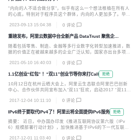
"内向的人不适合做分享"，似乎有这么一个想法根植在所有人
的心底。特别对于程序员这个群体，内向的人更加多了。毕
竟，不内向谁当程序员呢。我当时选择程序员这个职业，就是
2023-09-13 15:04:38
0
评论
因为不太喜欢和人打交道。但是经过这些年的实践，我逐渐发
现，内向的人如果能充分利用好自己的优势，也是可以做出相
重磅发布，阿里云数据中台全新产品 DataTrust 聚焦企业
当好的分享的。
数据安全保障
随着包括零售、制造、金融等多行业数字化转型加速推进，数
据的价值正在被越来越多的企业广泛认知，国家亦出台多项政
策，明确数据要素的基础性、战略性地位，要求加强数据资源
2021-05-10 16:40:03
0
评论
整合、应用于安全管理，提升数据资源价值。 同时，面对持续
扩大的安全威胁维度和行业监管要求，企业对数据安全的防护
1.1亿创业“红包” ！“双11”创业节等你来打Call
拒绝
力度要求也在不断加码，亟需一套完整的数据安全产品，实现
不同场景应对的数据安全保护。 响应国家及市场要求，近日，
10月12日在杭州云栖大会上，阿里云生态联合阿里巴巴创新
阿里云数据中台产品矩阵之一的隐私增强计算产品DataTrust
中心、合作伙伴共同宣布加入“双11”狂欢，启动2017 “双11创
正式对外发布。 记者了解到，DataTrust依托阿里云底层多项
业节”。此次“创业节”将面向创业者限量发放1.1亿元创业“红
基础安全能力，及阿里云数据中台丰富的应用场景实践，能够
2017-12-04 10:11:10
0
评论
包”，以阿里大生态力量为初创企业提供全线科技赋能及品牌
在保障数据安全的前提下完成多方数据联合...
冷启动等扶持。 据悉，“双11”创业“红包”精选于阿里巴巴创新
IPv6终于要取代IPv4了！阿里云将全面提供IPv6服务
拒绝
中心创业扶持计划---“风池计划”中的核心资源，包括阿里云、
芝麻信用、钉钉、淘宝众筹等阿里系资源；由生态伙伴提供的
摘要： 近日，中办国办印发《推进互联网协议第六版（IPv
数千款企业应用与服务；以及由头部创投媒体提供的初创企业
6）规模部署行动计划》，加快推进基于IPv6的下一代互联网
品牌营销资源。 “创业节”将持续近20天。针对科技类企业用户
规模部署，计划指出到2018年末国内IPv6活跃用户数要达到2
特性，“创业节”专设10月27日到31日的预热期，用户可以在此
2017-12-01 11:03:40
0
评论
亿，2020年末达到5亿，2025年末中国IPv6规模要达到世界