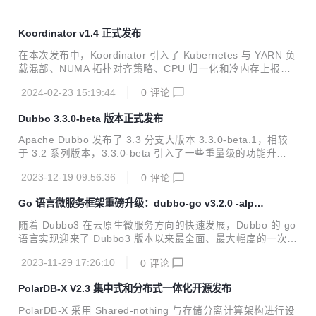
Koordinator v1.4 正式发布
在本次发布中，Koordinator 引入了 Kubernetes 与 YARN 负
载混部、NUMA 拓扑对齐策略、CPU 归一化和冷内存上报等
新特性，同时重点增强了弹性配额管理、宿主机非容器化应用
2024-02-23 15:19:44
0
评论
的 QoS 管理、重调度防护策略等领域的功能。这些新增和改
进点旨在更好地支持企业级 Kubernetes 集群环境，特别是对
Dubbo 3.3.0-beta 版本正式发布
于复杂和多样化的应用场景。
Apache Dubbo 发布了 3.3 分支大版本 3.3.0-beta.1，相较
于 3.2 系列版本，3.3.0-beta 引入了一些重量级的功能升
级。。
2023-12-19 09:56:36
0
评论
Go 语言微服务框架重磅升级：dubbo-go v3.2.0 -alpha
版本预览
随着 Dubbo3 在云原生微服务方向的快速发展，Dubbo 的 go
语言实现迎来了 Dubbo3 版本以来最全面、最大幅度的一次升
级，这次升级是全方位的，涉及 API、协议、流量管控、可观
2023-11-29 17:26:10
0
评论
测能力等。总的来说，新版本的 dubbo-go：
PolarDB-X V2.3 集中式和分布式一体化开源发布
PolarDB-X 采用 Shared-nothing 与存储分离计算架构进行设