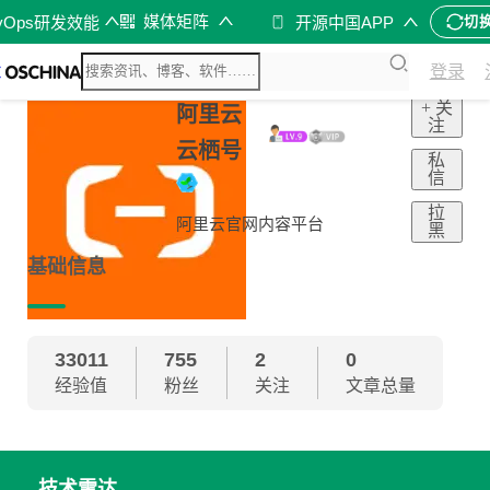
媒体矩阵
vOps研发效能
开源中国APP
切
登录
+ 关
阿里云
注
云栖号
私
信
拉
阿里云官网内容平台
黑
基础信息
33011
755
2
0
经验值
粉丝
关注
文章总量
技术雷达