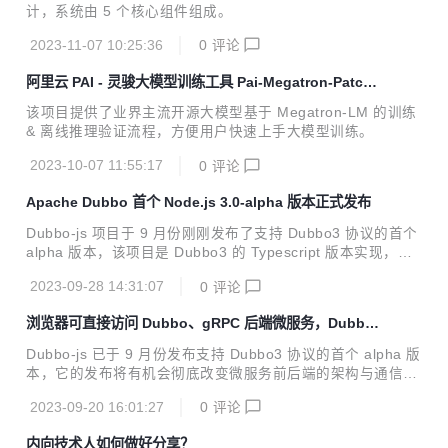
计，系统由 5 个核心组件组成。
2023-11-07 10:25:36
0
评论
阿里云 PAI - 灵骏大模型训练工具 Pai-Megatron-Patch
正式开源
该项目提供了业界主流开源大模型基于 Megatron-LM 的训练
& 离线推理验证流程，方便用户快速上手大模型训练。
2023-10-07 11:55:17
0
评论
Apache Dubbo 首个 Node.js 3.0-alpha 版本正式发布
Dubbo-js 项目于 9 月份刚刚发布了支持 Dubbo3 协议的首个
alpha 版本，该项目是 Dubbo3 的 Typescript 版本实现，提
供了 Web、Node.js 两种发布包。
2023-09-28 14:31:07
0
评论
浏览器可直接访问 Dubbo、gRPC 后端微服务，Dubbo-
js 首个 alpha 版本来了！
Dubbo-js 已于 9 月份发布支持 Dubbo3 协议的首个 alpha 版
本，它的发布将有机会彻底改变微服务前后端的架构与通信模
式，让你能直接在浏览器页面或 web 服务器中访问后端 Dubb
2023-09-20 16:01:27
0
评论
o、gRPC 服务。
内向技术人如何做好分享？