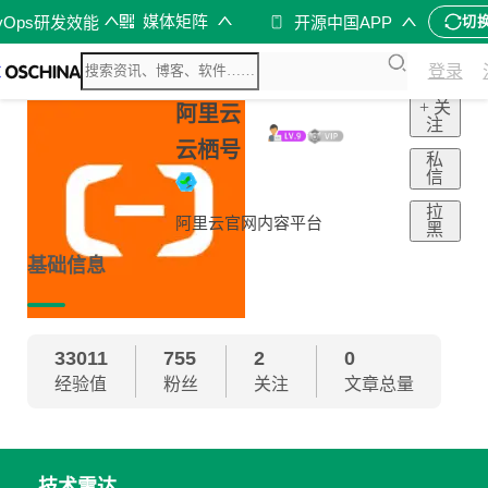
媒体矩阵
vOps研发效能
开源中国APP
切
登录
+ 关
阿里云
注
云栖号
私
信
拉
阿里云官网内容平台
黑
基础信息
33011
755
2
0
经验值
粉丝
关注
文章总量
技术雷达