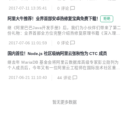
我们和盘托出。 MTEE3，性能、智能双重加持 MTEE3的中
些元素加持，更是让此剧开播以来引发了网友的疯狂热议。7
文名称叫业务安全智能风控平台，最后面的3代表这是全新一
2017-07-11 13:35:41
0
评论
月4日，《楚乔传》迎来上线之后的历史性时刻——成为史上
代的3.0系统...
最快突破200亿网播量大关的周播剧。这也和优酷、爱奇艺、
阿里大牛推荐！业界首部安卓热修复宝典免费下载！
拒绝
腾讯视频等多家视频平台的支持密不可分。 在网综、网剧遍地
开花、IP集体大爆发的同时，各电视剧纷纷与在线视频平台合
继《阿里巴巴Java开发手册》后，我们为小伙伴们带来了第二
作同步网络开播，时至今日，电视剧的网络播放量过百亿已经
份礼物：业界首部全方位完整介绍热修复原理书籍《深入理解
不再稀奇。而各大视频平台因能提供数量众多、类型丰富的视
Android热修复技术原理》，该书为阿里巴巴手淘技术团队撰
频内容及多元化服务，已经成为了网民最为重要的休闲娱乐、
2017-07-06 11:01:59
0
评论
写，现已免费开放下载。 下载方式见文末 2017年6月，阿里
日常消遣的方式之一。敢问我们谁的手机上没有视频APP呢...
巴巴手淘技术团队推出了史上首个非侵入式移动热更新解决方
国内首位！Node.js 社区吸纳阿里云张秋怡为 CTC 成员
案——Sophix。在Android热修复的三大领域：代码修复、资
源修复、SO修复方面，以及方案的安全性和易用性方面，Sop
继去年 MariaDB 基金会将阿里云数据库高级专家彭立勋列为
hix都做到了业界领先。 《深入探索Android热修复技术原理》
个人成员后，今年又有一位阿里云工程师在国际技术社区重要
从阿里Sophix方案开发过程入手权威解读，分享了阿里巴巴手
工作中有所担当，她就是张秋怡。 张秋怡，花名洗影，阿里云
淘技术团队对系统底层的原创性发现，是业界首部全方位完整
2017-06-21 11:10:40
44
评论
云应用服务团队工程师。2016年，她毕业于中山大学软件工
介绍热修复...
程专业，现在在阿里云 alinode 团队参与 alinode Node.js 应
用服务解决方案的开发和维护，同时也对阿里内部和外部的客
户提供技术咨询的服务。 近日 Node.js 社区决定，将张秋怡
吸纳为CTC（核心技术委员会）成员，而这也使得她成为国内
暂无更多数据
首位 Node.js 社区 CTC 成员。上图为 Node.js 社区宣布将张
秋怡吸纳为 CTC 页面（@joyee...