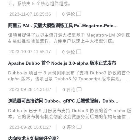
计，系统由 5 个核心组件组成。
2023-11-07 10:25:36
0
评论
阿里云 PAI - 灵骏大模型训练工具 Pai-Megatron-Patch
正式开源
该项目提供了业界主流开源大模型基于 Megatron-LM 的训练
& 离线推理验证流程，方便用户快速上手大模型训练。
2023-10-07 11:55:17
0
评论
Apache Dubbo 首个 Node.js 3.0-alpha 版本正式发布
Dubbo-js 项目于 9 月份刚刚发布了支持 Dubbo3 协议的首个
alpha 版本，该项目是 Dubbo3 的 Typescript 版本实现，提
供了 Web、Node.js 两种发布包。
2023-09-28 14:31:07
0
评论
浏览器可直接访问 Dubbo、gRPC 后端微服务，Dubbo-
js 首个 alpha 版本来了！
Dubbo-js 已于 9 月份发布支持 Dubbo3 协议的首个 alpha 版
本，它的发布将有机会彻底改变微服务前后端的架构与通信模
式，让你能直接在浏览器页面或 web 服务器中访问后端 Dubb
2023-09-20 16:01:27
0
评论
o、gRPC 服务。
内向技术人如何做好分享？