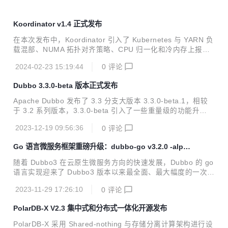
Koordinator v1.4 正式发布
在本次发布中，Koordinator 引入了 Kubernetes 与 YARN 负
载混部、NUMA 拓扑对齐策略、CPU 归一化和冷内存上报等
新特性，同时重点增强了弹性配额管理、宿主机非容器化应用
2024-02-23 15:19:44
0
评论
的 QoS 管理、重调度防护策略等领域的功能。这些新增和改
进点旨在更好地支持企业级 Kubernetes 集群环境，特别是对
Dubbo 3.3.0-beta 版本正式发布
于复杂和多样化的应用场景。
Apache Dubbo 发布了 3.3 分支大版本 3.3.0-beta.1，相较
于 3.2 系列版本，3.3.0-beta 引入了一些重量级的功能升
级。。
2023-12-19 09:56:36
0
评论
Go 语言微服务框架重磅升级：dubbo-go v3.2.0 -alpha
版本预览
随着 Dubbo3 在云原生微服务方向的快速发展，Dubbo 的 go
语言实现迎来了 Dubbo3 版本以来最全面、最大幅度的一次升
级，这次升级是全方位的，涉及 API、协议、流量管控、可观
2023-11-29 17:26:10
0
评论
测能力等。总的来说，新版本的 dubbo-go：
PolarDB-X V2.3 集中式和分布式一体化开源发布
PolarDB-X 采用 Shared-nothing 与存储分离计算架构进行设