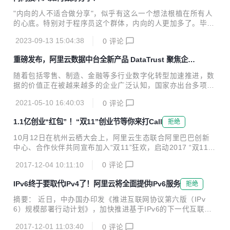
"内向的人不适合做分享"，似乎有这么一个想法根植在所有人
的心底。特别对于程序员这个群体，内向的人更加多了。毕
竟，不内向谁当程序员呢。我当时选择程序员这个职业，就是
2023-09-13 15:04:38
0
评论
因为不太喜欢和人打交道。但是经过这些年的实践，我逐渐发
现，内向的人如果能充分利用好自己的优势，也是可以做出相
重磅发布，阿里云数据中台全新产品 DataTrust 聚焦企业
当好的分享的。
数据安全保障
随着包括零售、制造、金融等多行业数字化转型加速推进，数
据的价值正在被越来越多的企业广泛认知，国家亦出台多项政
策，明确数据要素的基础性、战略性地位，要求加强数据资源
2021-05-10 16:40:03
0
评论
整合、应用于安全管理，提升数据资源价值。 同时，面对持续
扩大的安全威胁维度和行业监管要求，企业对数据安全的防护
1.1亿创业“红包” ！“双11”创业节等你来打Call
拒绝
力度要求也在不断加码，亟需一套完整的数据安全产品，实现
不同场景应对的数据安全保护。 响应国家及市场要求，近日，
10月12日在杭州云栖大会上，阿里云生态联合阿里巴巴创新
阿里云数据中台产品矩阵之一的隐私增强计算产品DataTrust
中心、合作伙伴共同宣布加入“双11”狂欢，启动2017 “双11创
正式对外发布。 记者了解到，DataTrust依托阿里云底层多项
业节”。此次“创业节”将面向创业者限量发放1.1亿元创业“红
基础安全能力，及阿里云数据中台丰富的应用场景实践，能够
2017-12-04 10:11:10
0
评论
包”，以阿里大生态力量为初创企业提供全线科技赋能及品牌
在保障数据安全的前提下完成多方数据联合...
冷启动等扶持。 据悉，“双11”创业“红包”精选于阿里巴巴创新
IPv6终于要取代IPv4了！阿里云将全面提供IPv6服务
拒绝
中心创业扶持计划---“风池计划”中的核心资源，包括阿里云、
芝麻信用、钉钉、淘宝众筹等阿里系资源；由生态伙伴提供的
摘要： 近日，中办国办印发《推进互联网协议第六版（IPv
数千款企业应用与服务；以及由头部创投媒体提供的初创企业
6）规模部署行动计划》，加快推进基于IPv6的下一代互联网
品牌营销资源。 “创业节”将持续近20天。针对科技类企业用户
规模部署，计划指出到2018年末国内IPv6活跃用户数要达到2
特性，“创业节”专设10月27日到31日的预热期，用户可以在此
2017-12-01 11:03:40
0
评论
亿，2020年末达到5亿，2025年末中国IPv6规模要达到世界