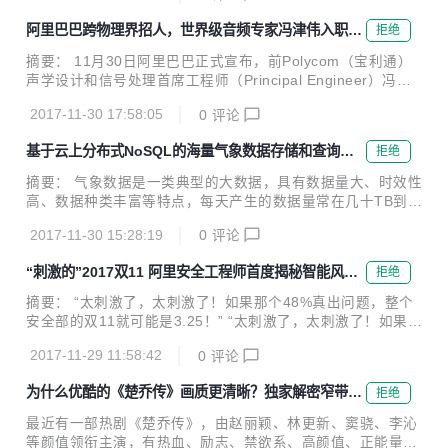
期间免费试用...
第一。 近日，中办国办印发《推进互联网协议第六版（IPv
阿里巴巴跨物理界招人，世界级音频专家冯津伟入职人
拒绝
6）规模部署行动计划》，加快推进基于IPv6的下一代互联网
工智能团队iDST
规模部署，计划指出到2018年末国内IPv6活跃用户数要达到2
摘要： 11月30日阿里巴巴正式宣布，前Polycom（宝利通）
亿，2020年末达到5亿，2025年末中国IPv6规模要达到世界
声学设计和信号处理首席工程师（Principal Engineer）冯津
第一。 阿里云宣布，为了建立下一代互联网自主技术体系和产
伟入职人工智能核心团队iDST，担任智能语音交互团队研究
业生态，进一步实现下一代互联网在经济社会各领域深度融合
2017-11-30 17:58:05
0
评论
员，将负责语音交互设备端的声学设计和信号处理研究工作。
应用，阿里...
阿里巴巴iDST智能语音交互团队研究员 冯津伟 11月30日阿里
基于云上分布式NoSQL的海量气象数据存储和查询方
拒绝
巴巴正式宣布，前Polycom（宝利通）声学设计和信号处理首
案
席工程师（Principal Engineer）冯津伟入职人工智能核心团
摘要： 气象数据是一类典型的大数据，具有数据量大、时效性
队iDST，担任智能语音交互团队研究员，将负责语音交互设备
高、数据种类丰富等特点，每天产生的数据量常在几十TB到上
端的声学设计和信号处理研究工作。 这是继今年6月任小枫入
百TB的规模，且在爆发性增长。如何存储和高效的查询这些气
职后，iDST迎来的又一位大牛级人物。 冯...
2017-11-30 15:28:19
0
评论
象数据越来越成为一个难题，本文针对气象领域中海量模式数
据的存储和查询问题，分别介绍了传统方案和采用表格存储(T
“刺激的”2017双11 阿里安全工程师首度揭秘智能风控
拒绝
ableStore)的方案，并对方案优缺点进行了一些总结。 前言
平台MTEE3
气象数据是一类典型的大数据，具有数据量大、时效性高、数
摘要： “太刺激了，太刺激了！如果那个48%真出问题，整个
据种类丰富等特点。气象数据中大量的数据是时空数据，记录
安全部的双11就可能是3.25！” “太刺激了，太刺激了！如果那
了时间和空间范围内各个点的各个物理量的观测量或者模拟
个48%真出问题，整个安全部的双11就可能是3.25！”知命推
量，每天产生的数据量常在几十TB到上百TB的规模，且在爆
2017-11-29 11:58:42
0
评论
了推眼镜，语速明显快了一些。伴随着肢体语言，知命表现出
发性增长。如何存储和高效的查询这些气象数...
来的是程序员解除了重大Bug时的那种兴奋与激动。 用这部IM
为什么优酷的《楚乔传》画质更清晰？独家解密窄带高
拒绝
DB评分最高的电影向阿里安全的工程师致敬 MTEE3是什么？
清技术
那个48%又是什么鬼？ 知命，阿里安全业务安全产品技术高
最近有一部热剧《楚乔传》，由赵丽颖、林更新、窦骁、李沁
级专家，智能风控平台MTEE3的技术负责人。这一切，他向
等颜值领衔主演，有热血、励志、禁欲系、高颜值、正能量这