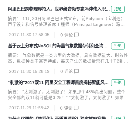
期间免费试用...
第一。 近日，中办国办印发《推进互联网协议第六版（IPv
阿里巴巴跨物理界招人，世界级音频专家冯津伟入职人
拒绝
6）规模部署行动计划》，加快推进基于IPv6的下一代互联网
工智能团队iDST
规模部署，计划指出到2018年末国内IPv6活跃用户数要达到2
摘要： 11月30日阿里巴巴正式宣布，前Polycom（宝利通）
亿，2020年末达到5亿，2025年末中国IPv6规模要达到世界
声学设计和信号处理首席工程师（Principal Engineer）冯津
第一。 阿里云宣布，为了建立下一代互联网自主技术体系和产
伟入职人工智能核心团队iDST，担任智能语音交互团队研究
业生态，进一步实现下一代互联网在经济社会各领域深度融合
2017-11-30 17:58:05
0
评论
员，将负责语音交互设备端的声学设计和信号处理研究工作。
应用，阿里...
阿里巴巴iDST智能语音交互团队研究员 冯津伟 11月30日阿里
基于云上分布式NoSQL的海量气象数据存储和查询方
拒绝
巴巴正式宣布，前Polycom（宝利通）声学设计和信号处理首
案
席工程师（Principal Engineer）冯津伟入职人工智能核心团
摘要： 气象数据是一类典型的大数据，具有数据量大、时效性
队iDST，担任智能语音交互团队研究员，将负责语音交互设备
高、数据种类丰富等特点，每天产生的数据量常在几十TB到上
端的声学设计和信号处理研究工作。 这是继今年6月任小枫入
百TB的规模，且在爆发性增长。如何存储和高效的查询这些气
职后，iDST迎来的又一位大牛级人物。 冯...
2017-11-30 15:28:19
0
评论
象数据越来越成为一个难题，本文针对气象领域中海量模式数
据的存储和查询问题，分别介绍了传统方案和采用表格存储(T
“刺激的”2017双11 阿里安全工程师首度揭秘智能风控
拒绝
ableStore)的方案，并对方案优缺点进行了一些总结。 前言
平台MTEE3
气象数据是一类典型的大数据，具有数据量大、时效性高、数
摘要： “太刺激了，太刺激了！如果那个48%真出问题，整个
据种类丰富等特点。气象数据中大量的数据是时空数据，记录
安全部的双11就可能是3.25！” “太刺激了，太刺激了！如果那
了时间和空间范围内各个点的各个物理量的观测量或者模拟
个48%真出问题，整个安全部的双11就可能是3.25！”知命推
量，每天产生的数据量常在几十TB到上百TB的规模，且在爆
2017-11-29 11:58:42
0
评论
了推眼镜，语速明显快了一些。伴随着肢体语言，知命表现出
发性增长。如何存储和高效的查询这些气象数...
来的是程序员解除了重大Bug时的那种兴奋与激动。 用这部IM
为什么优酷的《楚乔传》画质更清晰？独家解密窄带高
拒绝
DB评分最高的电影向阿里安全的工程师致敬 MTEE3是什么？
清技术
那个48%又是什么鬼？ 知命，阿里安全业务安全产品技术高
最近有一部热剧《楚乔传》，由赵丽颖、林更新、窦骁、李沁
级专家，智能风控平台MTEE3的技术负责人。这一切，他向
等颜值领衔主演，有热血、励志、禁欲系、高颜值、正能量这