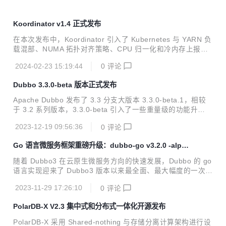
Koordinator v1.4 正式发布
在本次发布中，Koordinator 引入了 Kubernetes 与 YARN 负
载混部、NUMA 拓扑对齐策略、CPU 归一化和冷内存上报等
新特性，同时重点增强了弹性配额管理、宿主机非容器化应用
2024-02-23 15:19:44
0
评论
的 QoS 管理、重调度防护策略等领域的功能。这些新增和改
进点旨在更好地支持企业级 Kubernetes 集群环境，特别是对
Dubbo 3.3.0-beta 版本正式发布
于复杂和多样化的应用场景。
Apache Dubbo 发布了 3.3 分支大版本 3.3.0-beta.1，相较
于 3.2 系列版本，3.3.0-beta 引入了一些重量级的功能升
级。。
2023-12-19 09:56:36
0
评论
Go 语言微服务框架重磅升级：dubbo-go v3.2.0 -alpha
版本预览
随着 Dubbo3 在云原生微服务方向的快速发展，Dubbo 的 go
语言实现迎来了 Dubbo3 版本以来最全面、最大幅度的一次升
级，这次升级是全方位的，涉及 API、协议、流量管控、可观
2023-11-29 17:26:10
0
评论
测能力等。总的来说，新版本的 dubbo-go：
PolarDB-X V2.3 集中式和分布式一体化开源发布
PolarDB-X 采用 Shared-nothing 与存储分离计算架构进行设