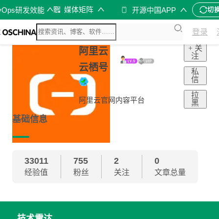
媒体矩阵
vOps研发效能
开源中国APP
切
登录
+ 关
阿里云
注
云栖号
私
信
拉
阿里云官网内容平台
黑
基础信息
33011
755
2
0
经验值
粉丝
关注
文章总量
技术雷达