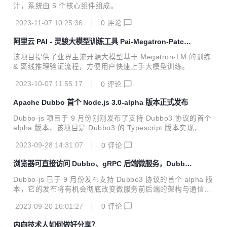
计，系统由 5 个核心组件组成。
2023-11-07 10:25:36
0
评论
阿里云 PAI - 灵骏大模型训练工具 Pai-Megatron-Patch
正式开源
该项目提供了业界主流开源大模型基于 Megatron-LM 的训练
& 离线推理验证流程，方便用户快速上手大模型训练。
2023-10-07 11:55:17
0
评论
Apache Dubbo 首个 Node.js 3.0-alpha 版本正式发布
Dubbo-js 项目于 9 月份刚刚发布了支持 Dubbo3 协议的首个
alpha 版本，该项目是 Dubbo3 的 Typescript 版本实现，提
供了 Web、Node.js 两种发布包。
2023-09-28 14:31:07
0
评论
浏览器可直接访问 Dubbo、gRPC 后端微服务，Dubbo-
js 首个 alpha 版本来了！
Dubbo-js 已于 9 月份发布支持 Dubbo3 协议的首个 alpha 版
本，它的发布将有机会彻底改变微服务前后端的架构与通信模
式，让你能直接在浏览器页面或 web 服务器中访问后端 Dubb
2023-09-20 16:01:27
0
评论
o、gRPC 服务。
内向技术人如何做好分享？