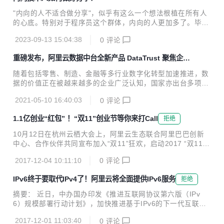
"内向的人不适合做分享"，似乎有这么一个想法根植在所有人
的心底。特别对于程序员这个群体，内向的人更加多了。毕
竟，不内向谁当程序员呢。我当时选择程序员这个职业，就是
2023-09-13 15:04:38
0
评论
因为不太喜欢和人打交道。但是经过这些年的实践，我逐渐发
现，内向的人如果能充分利用好自己的优势，也是可以做出相
重磅发布，阿里云数据中台全新产品 DataTrust 聚焦企业
当好的分享的。
数据安全保障
随着包括零售、制造、金融等多行业数字化转型加速推进，数
据的价值正在被越来越多的企业广泛认知，国家亦出台多项政
策，明确数据要素的基础性、战略性地位，要求加强数据资源
2021-05-10 16:40:03
0
评论
整合、应用于安全管理，提升数据资源价值。 同时，面对持续
扩大的安全威胁维度和行业监管要求，企业对数据安全的防护
1.1亿创业“红包” ！“双11”创业节等你来打Call
拒绝
力度要求也在不断加码，亟需一套完整的数据安全产品，实现
不同场景应对的数据安全保护。 响应国家及市场要求，近日，
10月12日在杭州云栖大会上，阿里云生态联合阿里巴巴创新
阿里云数据中台产品矩阵之一的隐私增强计算产品DataTrust
中心、合作伙伴共同宣布加入“双11”狂欢，启动2017 “双11创
正式对外发布。 记者了解到，DataTrust依托阿里云底层多项
业节”。此次“创业节”将面向创业者限量发放1.1亿元创业“红
基础安全能力，及阿里云数据中台丰富的应用场景实践，能够
2017-12-04 10:11:10
0
评论
包”，以阿里大生态力量为初创企业提供全线科技赋能及品牌
在保障数据安全的前提下完成多方数据联合...
冷启动等扶持。 据悉，“双11”创业“红包”精选于阿里巴巴创新
IPv6终于要取代IPv4了！阿里云将全面提供IPv6服务
拒绝
中心创业扶持计划---“风池计划”中的核心资源，包括阿里云、
芝麻信用、钉钉、淘宝众筹等阿里系资源；由生态伙伴提供的
摘要： 近日，中办国办印发《推进互联网协议第六版（IPv
数千款企业应用与服务；以及由头部创投媒体提供的初创企业
6）规模部署行动计划》，加快推进基于IPv6的下一代互联网
品牌营销资源。 “创业节”将持续近20天。针对科技类企业用户
规模部署，计划指出到2018年末国内IPv6活跃用户数要达到2
特性，“创业节”专设10月27日到31日的预热期，用户可以在此
2017-12-01 11:03:40
0
评论
亿，2020年末达到5亿，2025年末中国IPv6规模要达到世界