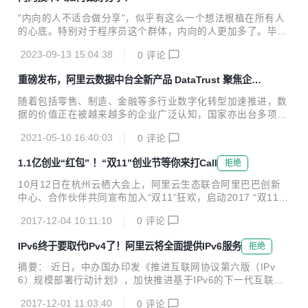
"内向的人不适合做分享"，似乎有这么一个想法根植在所有人
的心底。特别对于程序员这个群体，内向的人更加多了。毕
竟，不内向谁当程序员呢。我当时选择程序员这个职业，就是
2023-09-13 15:04:38
0
评论
因为不太喜欢和人打交道。但是经过这些年的实践，我逐渐发
现，内向的人如果能充分利用好自己的优势，也是可以做出相
重磅发布，阿里云数据中台全新产品 DataTrust 聚焦企业
当好的分享的。
数据安全保障
随着包括零售、制造、金融等多行业数字化转型加速推进，数
据的价值正在被越来越多的企业广泛认知，国家亦出台多项政
策，明确数据要素的基础性、战略性地位，要求加强数据资源
2021-05-10 16:40:03
0
评论
整合、应用于安全管理，提升数据资源价值。 同时，面对持续
扩大的安全威胁维度和行业监管要求，企业对数据安全的防护
1.1亿创业“红包” ！“双11”创业节等你来打Call
拒绝
力度要求也在不断加码，亟需一套完整的数据安全产品，实现
不同场景应对的数据安全保护。 响应国家及市场要求，近日，
10月12日在杭州云栖大会上，阿里云生态联合阿里巴巴创新
阿里云数据中台产品矩阵之一的隐私增强计算产品DataTrust
中心、合作伙伴共同宣布加入“双11”狂欢，启动2017 “双11创
正式对外发布。 记者了解到，DataTrust依托阿里云底层多项
业节”。此次“创业节”将面向创业者限量发放1.1亿元创业“红
基础安全能力，及阿里云数据中台丰富的应用场景实践，能够
2017-12-04 10:11:10
0
评论
包”，以阿里大生态力量为初创企业提供全线科技赋能及品牌
在保障数据安全的前提下完成多方数据联合...
冷启动等扶持。 据悉，“双11”创业“红包”精选于阿里巴巴创新
IPv6终于要取代IPv4了！阿里云将全面提供IPv6服务
拒绝
中心创业扶持计划---“风池计划”中的核心资源，包括阿里云、
芝麻信用、钉钉、淘宝众筹等阿里系资源；由生态伙伴提供的
摘要： 近日，中办国办印发《推进互联网协议第六版（IPv
数千款企业应用与服务；以及由头部创投媒体提供的初创企业
6）规模部署行动计划》，加快推进基于IPv6的下一代互联网
品牌营销资源。 “创业节”将持续近20天。针对科技类企业用户
规模部署，计划指出到2018年末国内IPv6活跃用户数要达到2
特性，“创业节”专设10月27日到31日的预热期，用户可以在此
2017-12-01 11:03:40
0
评论
亿，2020年末达到5亿，2025年末中国IPv6规模要达到世界