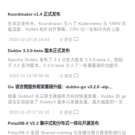
Koordinator v1.4 正式发布
在本次发布中，Koordinator 引入了 Kubernetes 与 YARN 负
载混部、NUMA 拓扑对齐策略、CPU 归一化和冷内存上报等
新特性，同时重点增强了弹性配额管理、宿主机非容器化应用
2024-02-23 15:19:44
0
评论
的 QoS 管理、重调度防护策略等领域的功能。这些新增和改
进点旨在更好地支持企业级 Kubernetes 集群环境，特别是对
Dubbo 3.3.0-beta 版本正式发布
于复杂和多样化的应用场景。
Apache Dubbo 发布了 3.3 分支大版本 3.3.0-beta.1，相较
于 3.2 系列版本，3.3.0-beta 引入了一些重量级的功能升
级。。
2023-12-19 09:56:36
0
评论
Go 语言微服务框架重磅升级：dubbo-go v3.2.0 -alpha
版本预览
随着 Dubbo3 在云原生微服务方向的快速发展，Dubbo 的 go
语言实现迎来了 Dubbo3 版本以来最全面、最大幅度的一次升
级，这次升级是全方位的，涉及 API、协议、流量管控、可观
2023-11-29 17:26:10
0
评论
测能力等。总的来说，新版本的 dubbo-go：
PolarDB-X V2.3 集中式和分布式一体化开源发布
PolarDB-X 采用 Shared-nothing 与存储分离计算架构进行设