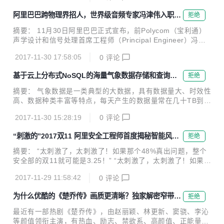
期间免费试用...
第一。 近日，中办国办印发《推进互联网协议第六版（IPv
阿里巴巴跨物理界招人，世界级音频专家冯津伟入职人
拒绝
6）规模部署行动计划》，加快推进基于IPv6的下一代互联网
工智能团队iDST
规模部署，计划指出到2018年末国内IPv6活跃用户数要达到2
摘要： 11月30日阿里巴巴正式宣布，前Polycom（宝利通）
亿，2020年末达到5亿，2025年末中国IPv6规模要达到世界
声学设计和信号处理首席工程师（Principal Engineer）冯津
第一。 阿里云宣布，为了建立下一代互联网自主技术体系和产
伟入职人工智能核心团队iDST，担任智能语音交互团队研究
业生态，进一步实现下一代互联网在经济社会各领域深度融合
2017-11-30 17:58:05
0
评论
员，将负责语音交互设备端的声学设计和信号处理研究工作。
应用，阿里...
阿里巴巴iDST智能语音交互团队研究员 冯津伟 11月30日阿里
基于云上分布式NoSQL的海量气象数据存储和查询方
拒绝
巴巴正式宣布，前Polycom（宝利通）声学设计和信号处理首
案
席工程师（Principal Engineer）冯津伟入职人工智能核心团
摘要： 气象数据是一类典型的大数据，具有数据量大、时效性
队iDST，担任智能语音交互团队研究员，将负责语音交互设备
高、数据种类丰富等特点，每天产生的数据量常在几十TB到上
端的声学设计和信号处理研究工作。 这是继今年6月任小枫入
百TB的规模，且在爆发性增长。如何存储和高效的查询这些气
职后，iDST迎来的又一位大牛级人物。 冯...
2017-11-30 15:28:19
0
评论
象数据越来越成为一个难题，本文针对气象领域中海量模式数
据的存储和查询问题，分别介绍了传统方案和采用表格存储(T
“刺激的”2017双11 阿里安全工程师首度揭秘智能风控
拒绝
ableStore)的方案，并对方案优缺点进行了一些总结。 前言
平台MTEE3
气象数据是一类典型的大数据，具有数据量大、时效性高、数
摘要： “太刺激了，太刺激了！如果那个48%真出问题，整个
据种类丰富等特点。气象数据中大量的数据是时空数据，记录
安全部的双11就可能是3.25！” “太刺激了，太刺激了！如果那
了时间和空间范围内各个点的各个物理量的观测量或者模拟
个48%真出问题，整个安全部的双11就可能是3.25！”知命推
量，每天产生的数据量常在几十TB到上百TB的规模，且在爆
2017-11-29 11:58:42
0
评论
了推眼镜，语速明显快了一些。伴随着肢体语言，知命表现出
发性增长。如何存储和高效的查询这些气象数...
来的是程序员解除了重大Bug时的那种兴奋与激动。 用这部IM
为什么优酷的《楚乔传》画质更清晰？独家解密窄带高
拒绝
DB评分最高的电影向阿里安全的工程师致敬 MTEE3是什么？
清技术
那个48%又是什么鬼？ 知命，阿里安全业务安全产品技术高
最近有一部热剧《楚乔传》，由赵丽颖、林更新、窦骁、李沁
级专家，智能风控平台MTEE3的技术负责人。这一切，他向
等颜值领衔主演，有热血、励志、禁欲系、高颜值、正能量这