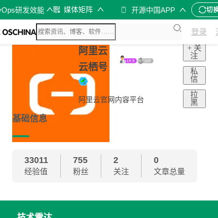
媒体矩阵
vOps研发效能
开源中国APP
切
登录
+ 关
阿里云
注
云栖号
私
信
拉
阿里云官网内容平台
黑
基础信息
33011
755
2
0
经验值
粉丝
关注
文章总量
技术雷达