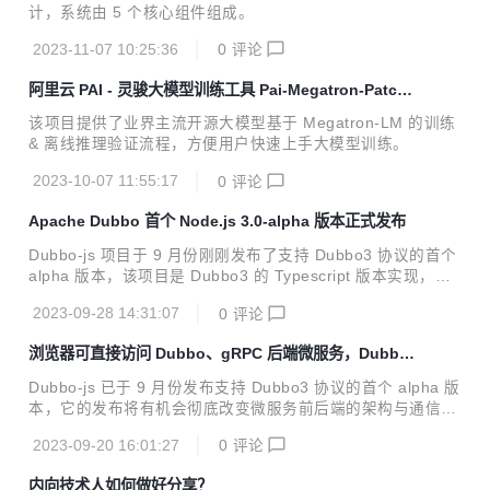
计，系统由 5 个核心组件组成。
2023-11-07 10:25:36
0
评论
阿里云 PAI - 灵骏大模型训练工具 Pai-Megatron-Patch
正式开源
该项目提供了业界主流开源大模型基于 Megatron-LM 的训练
& 离线推理验证流程，方便用户快速上手大模型训练。
2023-10-07 11:55:17
0
评论
Apache Dubbo 首个 Node.js 3.0-alpha 版本正式发布
Dubbo-js 项目于 9 月份刚刚发布了支持 Dubbo3 协议的首个
alpha 版本，该项目是 Dubbo3 的 Typescript 版本实现，提
供了 Web、Node.js 两种发布包。
2023-09-28 14:31:07
0
评论
浏览器可直接访问 Dubbo、gRPC 后端微服务，Dubbo-
js 首个 alpha 版本来了！
Dubbo-js 已于 9 月份发布支持 Dubbo3 协议的首个 alpha 版
本，它的发布将有机会彻底改变微服务前后端的架构与通信模
式，让你能直接在浏览器页面或 web 服务器中访问后端 Dubb
2023-09-20 16:01:27
0
评论
o、gRPC 服务。
内向技术人如何做好分享？