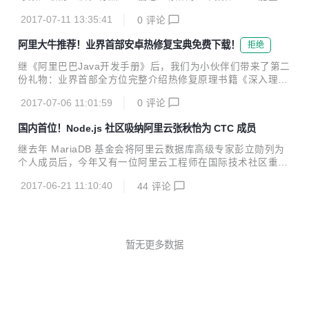
我们和盘托出。 MTEE3，性能、智能双重加持 MTEE3的中
些元素加持，更是让此剧开播以来引发了网友的疯狂热议。7
文名称叫业务安全智能风控平台，最后面的3代表这是全新一
2017-07-11 13:35:41
0
评论
月4日，《楚乔传》迎来上线之后的历史性时刻——成为史上
代的3.0系统...
最快突破200亿网播量大关的周播剧。这也和优酷、爱奇艺、
阿里大牛推荐！业界首部安卓热修复宝典免费下载！
拒绝
腾讯视频等多家视频平台的支持密不可分。 在网综、网剧遍地
开花、IP集体大爆发的同时，各电视剧纷纷与在线视频平台合
继《阿里巴巴Java开发手册》后，我们为小伙伴们带来了第二
作同步网络开播，时至今日，电视剧的网络播放量过百亿已经
份礼物：业界首部全方位完整介绍热修复原理书籍《深入理解
不再稀奇。而各大视频平台因能提供数量众多、类型丰富的视
Android热修复技术原理》，该书为阿里巴巴手淘技术团队撰
频内容及多元化服务，已经成为了网民最为重要的休闲娱乐、
2017-07-06 11:01:59
0
评论
写，现已免费开放下载。 下载方式见文末 2017年6月，阿里
日常消遣的方式之一。敢问我们谁的手机上没有视频APP呢...
巴巴手淘技术团队推出了史上首个非侵入式移动热更新解决方
国内首位！Node.js 社区吸纳阿里云张秋怡为 CTC 成员
案——Sophix。在Android热修复的三大领域：代码修复、资
源修复、SO修复方面，以及方案的安全性和易用性方面，Sop
继去年 MariaDB 基金会将阿里云数据库高级专家彭立勋列为
hix都做到了业界领先。 《深入探索Android热修复技术原理》
个人成员后，今年又有一位阿里云工程师在国际技术社区重要
从阿里Sophix方案开发过程入手权威解读，分享了阿里巴巴手
工作中有所担当，她就是张秋怡。 张秋怡，花名洗影，阿里云
淘技术团队对系统底层的原创性发现，是业界首部全方位完整
2017-06-21 11:10:40
44
评论
云应用服务团队工程师。2016年，她毕业于中山大学软件工
介绍热修复...
程专业，现在在阿里云 alinode 团队参与 alinode Node.js 应
用服务解决方案的开发和维护，同时也对阿里内部和外部的客
户提供技术咨询的服务。 近日 Node.js 社区决定，将张秋怡
吸纳为CTC（核心技术委员会）成员，而这也使得她成为国内
暂无更多数据
首位 Node.js 社区 CTC 成员。上图为 Node.js 社区宣布将张
秋怡吸纳为 CTC 页面（@joyee...