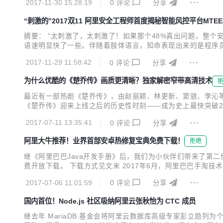
2017-11-30 15:28:19
0
评论
分享
B到上百TB的规模，且在爆发性增长。如何存储和高效的查询这些
“刺激的”2017双11 阿里安全工程师首度揭秘智能风控平台MTEE
摘要： “太刺激了，太刺激了！如果那个48%真出问题，整个安全
语速明显快了一些。伴随着肢体语言，知命表现出来的是程序员解
鬼？ 知命，阿里安全业务安全产品技术高级专家，智能风控平台
2017-11-29 11:58:42
0
评论
分享
台，最后面的3代表这是全新一代的3.0系统...
为什么优酷的《楚乔传》画质更清晰？独家解密窄带高清技术
最近有一部热剧《楚乔传》，由赵丽颖、林更新、窦骁、李沁
《楚乔传》迎来上线之后的历史性时刻——成为史上最快突破2
的同时，各电视剧纷纷与在线视频平台合作同步网络开播，时
2017-07-11 13:35:41
0
评论
分享
了网民最为重要的休闲娱乐、日常消遣的方式之一。敢问我们谁的
阿里大牛推荐！业界首部安卓热修复宝典免费下载！
拒绝
继《阿里巴巴Java开发手册》后，我们为小伙伴们带来了第二
费开放下载。 下载方式见文末 2017年6月，阿里巴巴手淘技
以及方案的安全性和易用性方面，Sophix都做到了业界领先。
2017-07-06 11:01:59
0
评论
分享
发现，是业界首部全方位完整介绍热修复...
国内首位！Node.js 社区吸纳阿里云张秋怡为 CTC 成员
继去年 MariaDB 基金会将阿里云数据库高级专家彭立勋