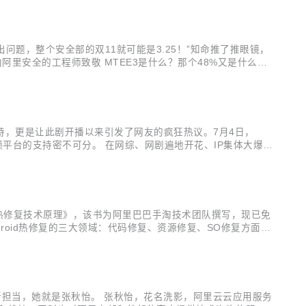
出问题，整个安全部的双11就可能是3.25！”知命推了推眼镜，
里安全的工程师致敬 MTEE3是什么？那个48%又是什么
、智能双重加持 MTEE3的中文名称叫业务安全智能风控平
，更是让此剧开播以来引发了网友的疯狂热议。7月4日，
平台的支持密不可分。 在网综、网剧遍地开花、IP集体大爆发
能提供数量众多、类型丰富的视频内容及多元化服务，已经成为
d热修复技术原理》，该书为阿里巴巴手淘技术团队撰写，现已免
droid热修复的三大领域：代码修复、资源修复、SO修复方面，
程入手权威解读，分享了阿里巴巴手淘技术团队对系统底层的原创性
有所担当，她就是张秋怡。 张秋怡，花名洗影，阿里云云应用服务