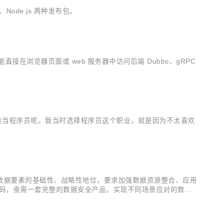
b、Node.js 两种发布包。
能直接在浏览器页面或 web 服务器中访问后端 Dubbo、gRPC
谁当程序员呢。我当时选择程序员这个职业，就是因为不太喜欢
数据要素的基础性、战略性地位，要求加强数据资源整合、应用
加码，亟需一套完整的数据安全产品，实现不同场景应对的数据
ataTrust依托阿里云底层多项基础安全能力，及阿里云数据中