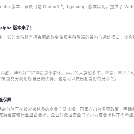
lpha 版本，该项目是 Dubbo3 的 Typescript 版本实现，提供了 We
alpha 版本来了！
alpha 版本，它的发布将有机会彻底改变微服务前后端的架构与通信模式，让你
人的心底。特别对于程序员这个群体，内向的人更加多了。毕竟，不内向
如果能充分利用好自己的优势，也是可以做出相当好的分享的。
安全保障
据的价值正在被越来越多的企业广泛认知，国家亦出台多项政策，明确
全威胁维度和行业监管要求，企业对数据安全的防护力度要求也在不断
之一的隐私增强计算产品DataTrust正式对外发布。 记者了解到，D
据联合...