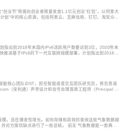
次“创业节”将面向创业者限量发放1.1亿元创业“红包”，以阿里大
风池计划”中的核心资源，包括阿里云、芝麻信用、钉钉、淘宝众筹
。针对科技类企业用户特性，“创业节”专设10月27日到31日
出到2018年末国内IPv6活跃用户数要达到2亿，2020年末
快推进基于IPv6的下一代互联网规模部署，计划指出到2018年
代互联网自主技术体系和产业生态，进一步实现下一代互联网在经济
入职人工智能核心团队iDST，担任智能语音交互团队研究员，将负责语
m（宝利通）声学设计和信号处理首席工程师（Principal E
作。 这是继今年6月任小枫入职后，iDST迎来的又一位大牛级人
的规模，且在爆发性增长。如何存储和高效的查询这些气象数据越
案，并对方案优缺点进行了一些总结。 前言 气象数据是一类典型
各个物理量的观测量或者模拟量，每天产生的数据量常在几十T