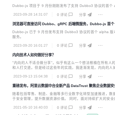
Dubbo-js 项目于 9 月份刚刚发布了支持 Dubbo3 协议的首个 a
2023-09-28 14:31:07
0
评论
分享
浏览器可直接访问 Dubbo、gRPC 后端微服务，Dubbo-js 首个 
Dubbo-js 已于 9 月份发布支持 Dubbo3 协议的首个 
服务。
2023-09-20 16:01:27
0
评论
分享
内向技术人如何做好分享？
"内向的人不适合做分享"，似乎有这么一个想法根植在所有
和人打交道。但是经过这些年的实践，我逐渐发现，内向的人
2023-09-13 15:04:38
0
评论
分享
重磅发布，阿里云数据中台全新产品 DataTrust 聚焦企业数据
随着包括零售、制造、金融等多行业数字化转型加速推进，数
于安全管理，提升数据资源价值。 同时，面对持续扩大的安
安全保护。 响应国家及市场要求，近日，阿里云数据中台产品矩阵
2021-05-10 16:40:03
0
评论
分享
台丰富的应用场景实践，能够在保障数据安全的前提下完成多方数