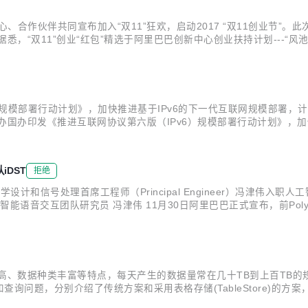
合作伙伴共同宣布加入“双11”狂欢，启动2017 “双11创业节”。此
悉，“双11”创业“红包”精选于阿里巴巴创新中心创业扶持计划---“
头部创投媒体提供的初创企业品牌营销资源。 “创业节”将持续近20天
规模部署行动计划》，加快推进基于IPv6的下一代互联网规模部署，计划指
，中办国办印发《推进互联网协议第六版（IPv6）规模部署行动计划》，加
025年末中国IPv6规模要达到世界第一。 阿里云宣布，为了建立下一
DST
拒绝
声学设计和信号处理首席工程师（Principal Engineer）冯津伟
语音交互团队研究员 冯津伟 11月30日阿里巴巴正式宣布，前Polyco
语音交互团队研究员，将负责语音交互设备端的声学设计和信号处理研究工
高、数据种类丰富等特点，每天产生的数据量常在几十TB到上百TB
问题，分别介绍了传统方案和采用表格存储(TableStore)的方
气象数据中大量的数据是时空数据，记录了时间和空间范围内各个点的