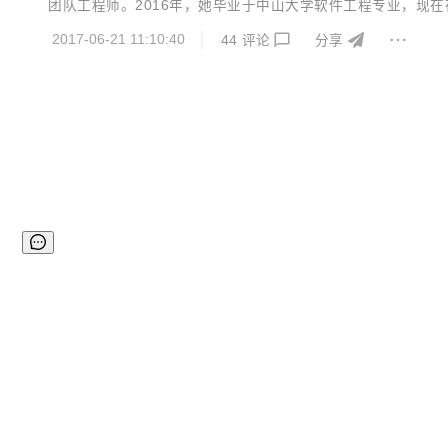
团队工程师。2016年，她毕业于中山大学软件工程专业，现在在阿里
务。 近日 Node.js 社区决定，将张秋怡吸纳为CTC（核心技术
2017-06-21 11:10:40
44
评论
分享
e...