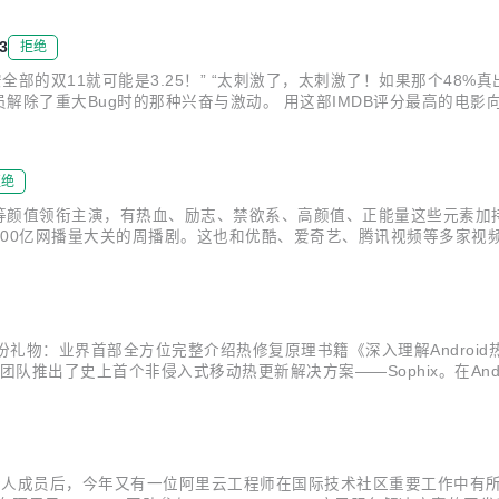
气象数...
3
拒绝
部的双11就可能是3.25！” “太刺激了，太刺激了！如果那个48%真
除了重大Bug时的那种兴奋与激动。 用这部IMDB评分最高的电影向阿
MTEE3的技术负责人。这一切，他向我们和盘托出。 MTEE3，性能
拒绝
等颜值领衔主演，有热血、励志、禁欲系、高颜值、正能量这些元素加持
00亿网播量大关的周播剧。这也和优酷、爱奇艺、腾讯视频等多家视频
至今日，电视剧的网络播放量过百亿已经不再稀奇。而各大视频平台因
手机上没有视频APP呢...
份礼物：业界首部全方位完整介绍热修复原理书籍《深入理解Androi
术团队推出了史上首个非侵入式移动热更新解决方案——Sophix。在An
 《深入探索Android热修复技术原理》从阿里Sophix方案开发过
列为个人成员后，今年又有一位阿里云工程师在国际技术社区重要工作中