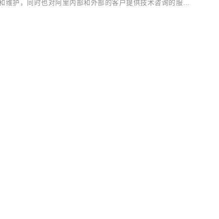
方案的开发和维护，同时也对阿里内部和外部的客户提供技术咨询的服
为 Node.js 社区宣布将张秋怡吸纳为 CTC 页面（@joye