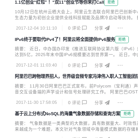
1.1亿创业“红包” ！“双11”创业节等你来打Call
拒绝
10月12日在杭州云栖大会上，阿里云生态联合阿里巴巴创新中心、
生态力量为初创企业提供全线科技赋能及品牌冷启动等扶持。 据
等阿里系资源；由生态伙伴提供的数千款企业应用与服务；以及由
2017-12-04 10:11:10
0
评论
分享
的预热期，用户可以在此期间免费试用...
IPv6终于要取代IPv4了！阿里云将全面提供IPv6服务
拒绝
摘要： 近日，中办国办印发《推进互联网协议第六版（IPv6）
达到5亿，2025年末中国IPv6规模要达到世界第一。 近日
末国内IPv6活跃用户数要达到2亿，2020年末达到5亿，2
2017-12-01 11:03:40
0
评论
分享
社会各领域深度融合应用，阿里...
阿里巴巴跨物理界招人，世界级音频专家冯津伟入职人工智能团队i
摘要： 11月30日阿里巴巴正式宣布，前Polycom（宝利通）
音交互设备端的声学设计和信号处理研究工作。 阿里巴巴iDST智能
ngineer）冯津伟入职人工智能核心团队iDST，担任智能
2017-11-30 17:58:05
0
评论
分享
物。 冯...
基于云上分布式NoSQL的海量气象数据存储和查询方案
拒绝
摘要： 气象数据是一类典型的大数据，具有数据量大、时效性
来越成为一个难题，本文针对气象领域中海量模式数据的存储和查询
的大数据，具有数据量大、时效性高、数据种类丰富等特点。