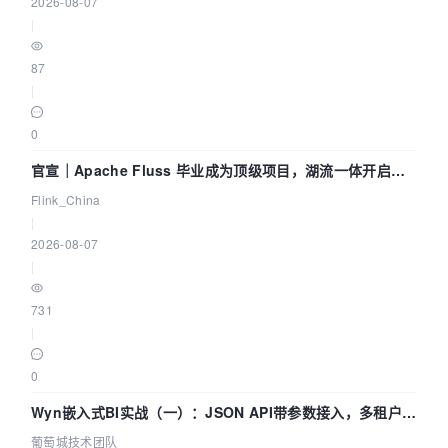
2026-08-07
|
87
|
0
官宣｜Apache Fluss 毕业成为顶级项目，湖流一体开启
Agentic Lake 全面实时化时代
Flink_China
|
2026-08-07
|
731
|
0
Wyn嵌入式BI实战（一）：JSON API带参数接入，多租户数
据源配置指南 | 葡萄城技术团队
葡萄城技术团队