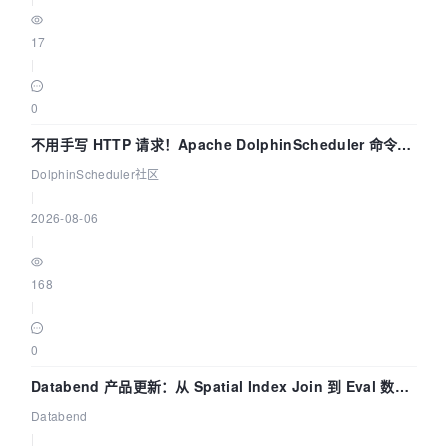
17
|
0
不用手写 HTTP 请求！Apache DolphinScheduler 命令行
dsctl 两分钟上手
DolphinScheduler社区
|
2026-08-06
|
168
|
0
Databend 产品更新：从 Spatial Index Join 到 Eval 数据
管道
Databend
|