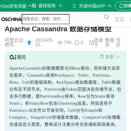
媒体矩阵
vOps研发效能
开源中国APP
切
登录
Apache Cassandra 数据存储模型
阿里云云
2019-05-
收录
数据
专
794
0
栖号
10
于
库
区
复制
ApacheCassandra的数据模型与HBase类似，但存储方式存
在差异。Cassandra采用KeySpace、Table、Partition、
Row、Cell的层级结构，KeySpace类似数据库，Table数据
分布在不同节点。Partition由Token范围决定存储节点，包
含多行数据，按PartitionKey排序。Row分为Static和非
Static，非StaticRow包含Clustering信息，列信息存于
Statistics.db文件以节省空间。Cell分为Simple和
Complex，SimpleCell存储基本数据，ComplexCell处理集
合或自定义类型。整体设计注重分布式存储和高效查询。