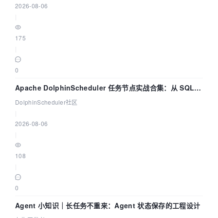
2026-08-06
|
175
|
0
Apache DolphinScheduler 任务节点实战合集：从 SQL、
DataX 到 Spark、Flink 一次配置全打通
DolphinScheduler社区
|
2026-08-06
|
108
|
0
Agent 小知识｜长任务不重来：Agent 状态保存的工程设计