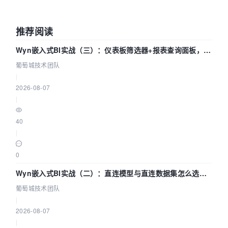
推荐阅读
Wyn嵌入式BI实战（三）：仪表板筛选器+报表查询面板，参
数联动全闭环
葡萄城技术团队
|
2026-08-07
|
40
|
0
Wyn嵌入式BI实战（二）：直连模型与直连数据集怎么选，
参数为什么不生效？| 葡萄城技术团队
葡萄城技术团队
|
2026-08-07
|