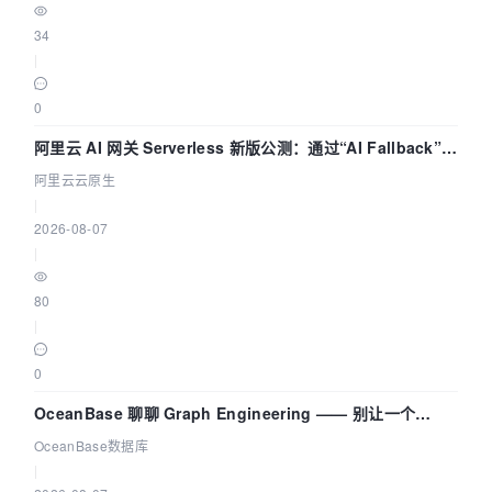
34
|
0
阿里云 AI 网关 Serverless 新版公测：通过“AI Fallback”与
拓扑可视化构建 AI 流量治理底座
阿里云云原生
|
2026-08-07
|
80
|
0
OceanBase 聊聊 Graph Engineering —— 别让一个
Agent 既当运动员又
OceanBase数据库
|