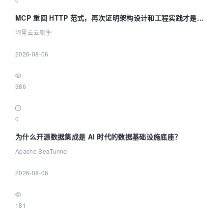
MCP 重回 HTTP 范式，再次证明架构设计和工程实践才是稀
缺资源
阿里云云原生
|
2026-08-06
|
386
|
0
为什么开源数据集成是 AI 时代的数据基础设施底座？
Apache SeaTunnel
|
2026-08-06
|
181
|