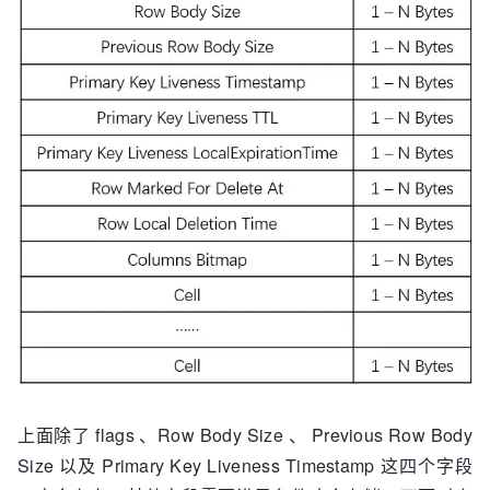
上面除了 flags 、Row Body Size 、 Previous Row Body
Size 以及 Primary Key Liveness Timestamp 这四个字段