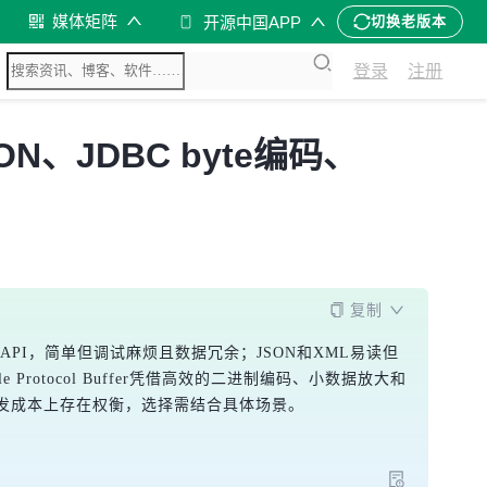
媒体矩阵
开源中国APP
切换老版本
登录
注册
SON、JDBC byte编码、
复制
va自身API，简单但调试麻烦且数据冗余；JSON和XML易读但
otocol Buffer凭借高效的二进制编码、小数据放大和
发成本上存在权衡，选择需结合具体场景。