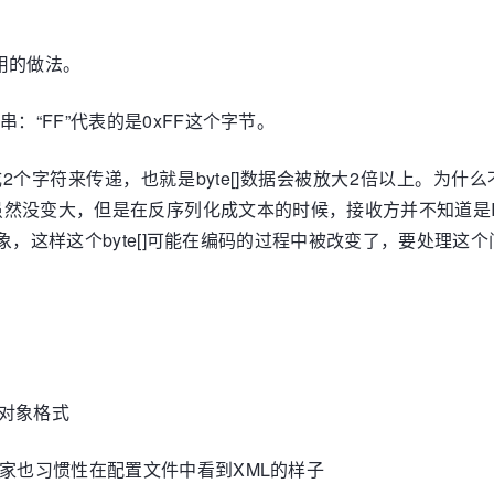
常用的做法。
：“FF”代表的是0xFF这个字节。
字符来传递，也就是byte[]数据会被放大2倍以上。为什么不
e[]虽然没变大，但是在反序列化成文本的时候，接收方并不知道是IS
N对象，这样这个byte[]可能在编码的过程中被改变了，要处理这
对象格式
大家也习惯性在配置文件中看到XML的样子