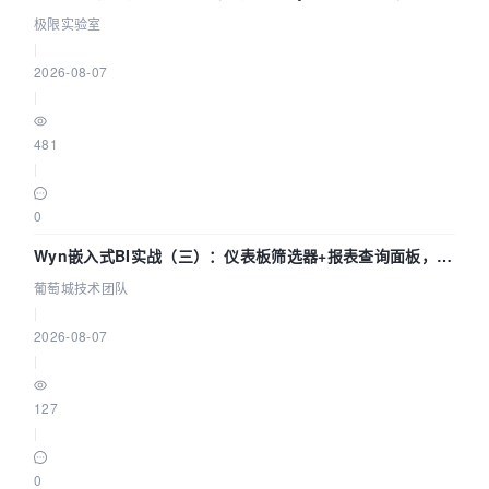
极限实验室
|
2026-08-07
|
481
|
0
Wyn嵌入式BI实战（三）：仪表板筛选器+报表查询面板，参
数联动全闭环
葡萄城技术团队
|
2026-08-07
|
127
|
0