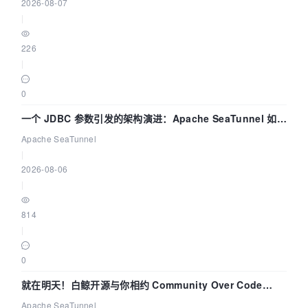
2026-08-07
|
226
|
0
一个 JDBC 参数引发的架构演进：Apache SeaTunnel 如何
解决数据同步中的“定时 Flush”难题
Apache SeaTunnel
|
2026-08-06
|
814
|
0
就在明天！白鲸开源与你相约 Community Over Code
Asia 2026 主题演讲！
Apache SeaTunnel