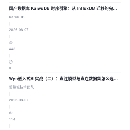
国产数据库 KaiwuDB 时序引擎：从 InfluxDB 迁移的完整
技术路径
KaiwuDB
|
2026-08-07
|
443
|
0
Wyn嵌入式BI实战（二）：直连模型与直连数据集怎么选，
参数为什么不生效？| 葡萄城技术团队
葡萄城技术团队
|
2026-08-07
|
114
|