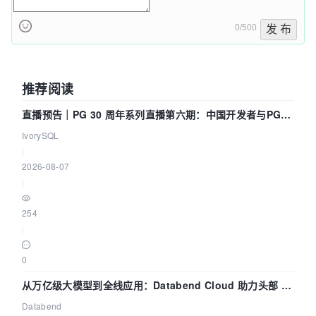
0/500
发 布
推荐阅读
直播预告｜PG 30 周年系列直播第六期：中国开发者与PG内
核——我们改得动吗？我们贡献了什么？
IvorySQL
|
2026-08-07
|
254
|
0
从万亿级大模型到全线应用：Databend Cloud 助力头部 AI
企业构建全链路 Trace 数据管道
Databend