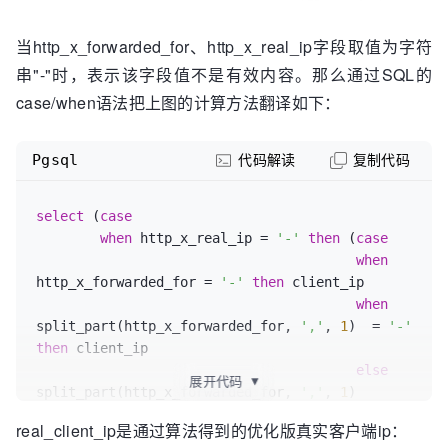
当http_x_forwarded_for、http_x_real_ip字段取值为字符
串"-"时，表示该字段值不是有效内容。那么通过SQL的
case/when语法把上图的计算方法翻译如下：
Pgsql
代码解读
复制代码
select
 (
case
when
 http_x_real_ip = 
'-'
then
 (
case
when
http_x_forwarded_for = 
'-'
then
 client_ip

when
split_part(http_x_forwarded_for, 
','
, 
1
)  = 
'-'
then
 client_ip

else
展开代码
▼
split_part(http_x_forwarded_for, 
','
, 
1
) 

end
)

real_client_ip是通过算法得到的优化版真实客户端ip：
else
 http_x_real_ip
