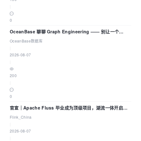
|
0
OceanBase 聊聊 Graph Engineering —— 别让一个
Agent 既当运动员又
OceanBase数据库
|
2026-08-07
|
200
|
0
官宣｜Apache Fluss 毕业成为顶级项目，湖流一体开启
Agentic Lake 全面实时化时代
Flink_China
|
2026-08-07
|