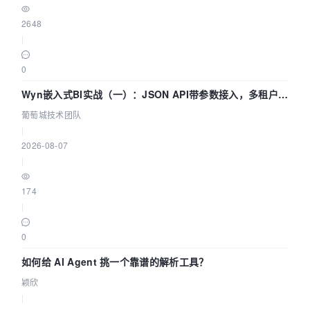
2648
|
0
Wyn嵌入式BI实战（一）：JSON API带参数接入，多租户数
据源配置指南 | 葡萄城技术团队
葡萄城技术团队
|
2026-08-07
|
174
|
0
如何给 AI Agent 挑一个靠谱的解析工具？
颖欣
|