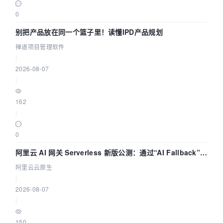
0
别把产品放在同一个篮子里！读懂IPD产品规划
禅道项目管理软件
|
2026-08-07
|
162
|
0
阿里云 AI 网关 Serverless 新版公测：通过“AI Fallback”与
拓扑可视化构建 AI 流量治理底座
阿里云云原生
|
2026-08-07
|
150