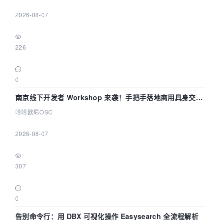
|
2026-08-07
|
226
|
0
南京线下开发者 Workshop 来袭！手把手落地商用具身交互
智能 Agent 应用
哈哈欧尼OSC
|
2026-08-07
|
307
|
0
告别命令行：用 DBX 可视化操作 Easysearch 全流程解析