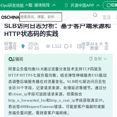
媒体矩阵
vOps研发效能
开源中国APP
切
登录
SLB访问日志分析：基于客户端来源和
HTTP状态码的实践
阿里云
2018-
收录
AI & 大
专
1,112
0
云栖号
07-10
于
数据
区
复制
阿里云负载均衡SLB通过流量分发技术支持TCP四层及
HTTP/HTTPS七层负载均衡，结合弹性伸缩服务ESS能动
态调整后端服务器应对流量变化。SLB的七层访问日志包
含近30个字段，记录请求来源、处理延迟等细节。通过分
析client_ip字段可追踪请求来源，但需结合
http_x_forwarded_for和http_x_real_ip字段获取真实IP。
若出现408RequestTimeout错误，可能是客户端超时或服
务端负载问题，需排查客户端网络；