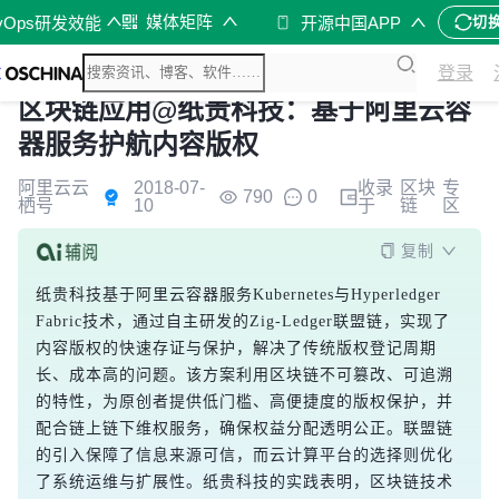
媒体矩阵
vOps研发效能
开源中国APP
切
登录
区块链应用@纸贵科技：基于阿里云容
器服务护航内容版权
阿里云云
2018-07-
收录
区块
专
790
0
栖号
10
于
链
区
复制
纸贵科技基于阿里云容器服务Kubernetes与Hyperledger 
Fabric技术，通过自主研发的Zig-Ledger联盟链，实现了
内容版权的快速存证与保护，解决了传统版权登记周期
长、成本高的问题。该方案利用区块链不可篡改、可追溯
的特性，为原创者提供低门槛、高便捷度的版权保护，并
配合链上链下维权服务，确保权益分配透明公正。联盟链
的引入保障了信息来源可信，而云计算平台的选择则优化
了系统运维与扩展性。纸贵科技的实践表明，区块链技术