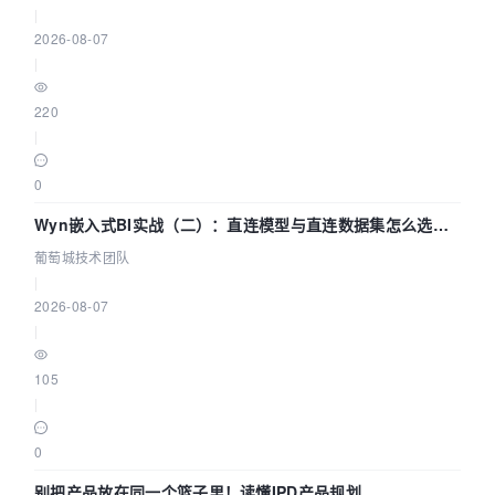
|
2026-08-07
|
220
|
0
Wyn嵌入式BI实战（二）：直连模型与直连数据集怎么选，
参数为什么不生效？| 葡萄城技术团队
葡萄城技术团队
|
2026-08-07
|
105
|
0
别把产品放在同一个篮子里！读懂IPD产品规划