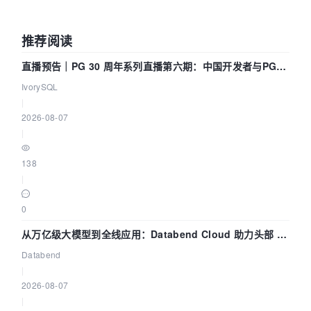
推荐阅读
直播预告｜PG 30 周年系列直播第六期：中国开发者与PG内
核——我们改得动吗？我们贡献了什么？
IvorySQL
|
2026-08-07
|
138
|
0
从万亿级大模型到全线应用：Databend Cloud 助力头部 AI
企业构建全链路 Trace 数据管道
Databend
|
2026-08-07
|