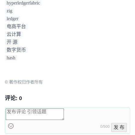
hyperledgerfabric
zig
ledger
电商平台
云计算
开 源
数字货币
hash
© 著作权归作者所有
评论: 0
0/500
发 布