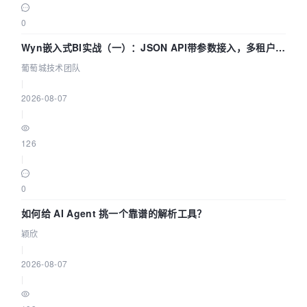
0
Wyn嵌入式BI实战（一）：JSON API带参数接入，多租户数
据源配置指南 | 葡萄城技术团队
葡萄城技术团队
|
2026-08-07
|
126
|
0
如何给 AI Agent 挑一个靠谱的解析工具？
颖欣
|
2026-08-07
|