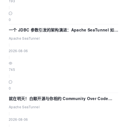
193
|
0
一个 JDBC 参数引发的架构演进：Apache SeaTunnel 如何
解决数据同步中的“定时 Flush”难题
Apache SeaTunnel
|
2026-08-06
|
745
|
0
就在明天！白鲸开源与你相约 Community Over Code
Asia 2026 主题演讲！
Apache SeaTunnel
|
2026-08-06
|