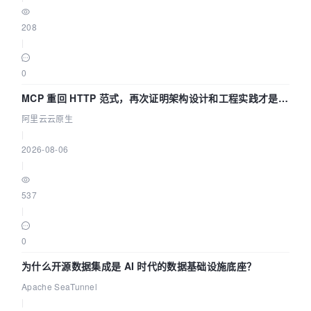
208
|
0
MCP 重回 HTTP 范式，再次证明架构设计和工程实践才是稀
缺资源
阿里云云原生
|
2026-08-06
|
537
|
0
为什么开源数据集成是 AI 时代的数据基础设施底座？
Apache SeaTunnel
|