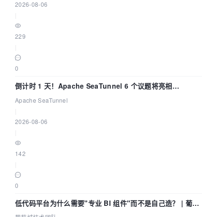
2026-08-06
|
229
|
0
倒计时 1 天！Apache SeaTunnel 6 个议题将亮相
Community Over Code Asia 2026
Apache SeaTunnel
|
2026-08-06
|
142
|
0
低代码平台为什么需要"专业 BI 组件"而不是自己造？ | 葡萄
城技术团队