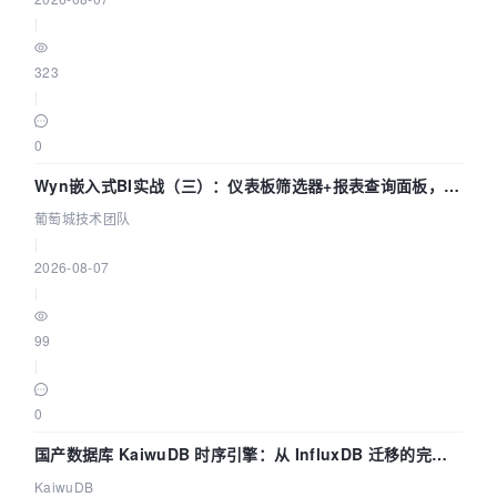
|
323
|
0
Wyn嵌入式BI实战（三）：仪表板筛选器+报表查询面板，参
数联动全闭环
葡萄城技术团队
|
2026-08-07
|
99
|
0
国产数据库 KaiwuDB 时序引擎：从 InfluxDB 迁移的完整
技术路径
KaiwuDB