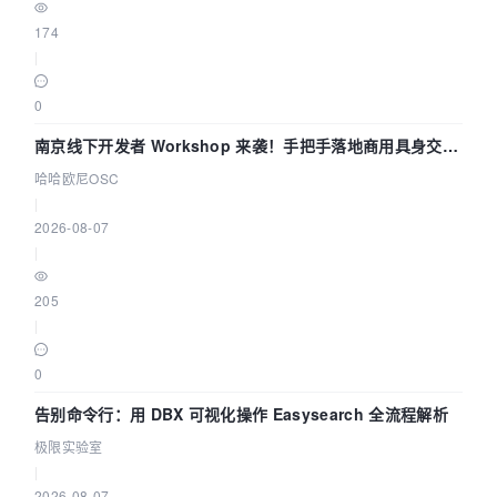
174
|
0
南京线下开发者 Workshop 来袭！手把手落地商用具身交互
智能 Agent 应用
哈哈欧尼OSC
|
2026-08-07
|
205
|
0
告别命令行：用 DBX 可视化操作 Easysearch 全流程解析
极限实验室
|
2026-08-07