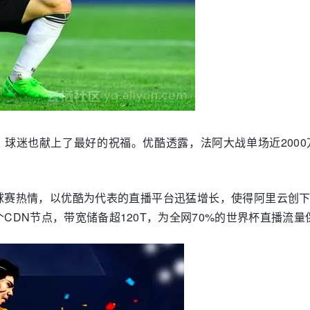
，球迷也献上了最好的祝福。优酷透露，法阿大战单场近200
球赛热情，以优酷为代表的直播平台迅猛增长，使得阿里云创
0+个CDN节点，带宽储备超120T，为全网70%的世界杯直播流