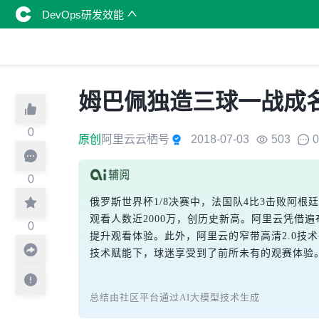
DevOps研发效能
姆巴佩独造三球一战成
0
原创
阿里云云栖号
2018-07-03
503
0
0
俄罗斯世界杯1/8决赛中，法国队4比3击败阿
观看人数近2000万，创历史新高。阿里云凭借遍布
0
提升观看体验。此外，阿里云的窄带高清2.0技术
技术赋能下，球迷享受到了前所未有的观赛体验
总结由社区平台通过AI大模型技术生成