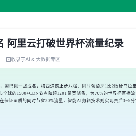
名 阿里云打破世界杯流量纪录
收录于
AI & 大数据
专区
根廷，姆巴佩一战成名，梅西遗憾止步八强；同时葡萄牙1比2败给乌
全球的1500+CDN节点和超120T带宽储备，为70%的世界杯直
在保证画质的同时节省30%流量，智能AI剪辑技术则实现赛后3~5
。