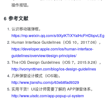
操作按钮。
6 参考文献
认识移动端弹框，
https://mp.weixin.qq.com/s/9XyiKTiXYaIHcFHDbpvLEg
Human Interface Guidelines（iOS 10，2017.06），
https://developer.apple.com/ios/human-interface-
guidelines/overview/design-principles/
The iOS Design Guidelines（iOS 7，2015.9.28），
http://ivomynttinen.com/blog/ios-design-guidelines
几种弹窗设计模式（iOS端)，
http://www.jianshu.com/p/63eb8fad9329
实用干货！UI设计师需要了解的 APP弹窗体系，
http://www.uisdc.com/app-popup-ui-system