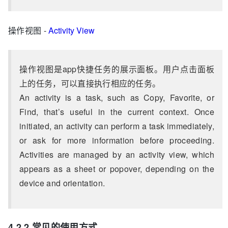
操作视图 -
Activity View
操作视图是app快捷任务的展示面板。用户点击面板
上的任务，可以直接执行相应的任务。
An activity is a task, such as Copy, Favorite, or
Find, that’s useful in the current context. Once
initiated, an activity can perform a task immediately,
or ask for more information before proceeding.
Activities are managed by an activity view, which
appears as a sheet or popover, depending on the
device and orientation.
4.2.2 常见的使用方式