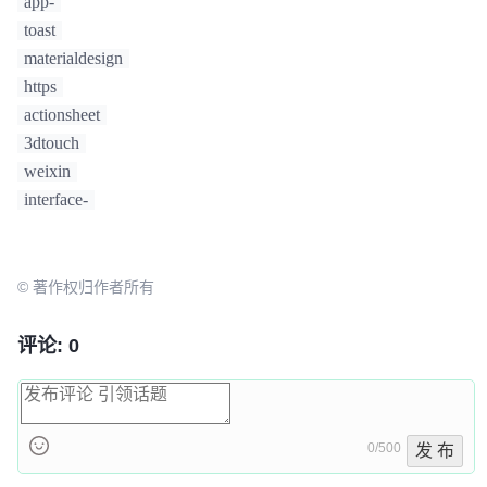
app-
toast
materialdesign
https
actionsheet
3dtouch
weixin
interface-
© 著作权归作者所有
评论: 0
0/500
发 布