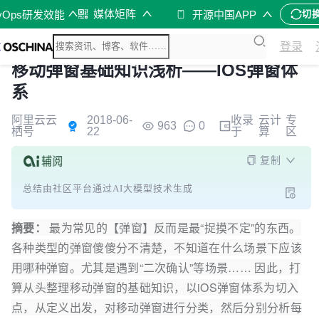
媒体矩阵
vOps研发效能
开源中国APP
切
登录
移动弹窗基础知识浅析——IOS弹窗体
系
阿里云云
2018-06-
收录
云计
专
963
0
栖号
22
于
算
区
复制
总结由社区平台通过AI大模型技术生成
摘要：
最为常见的【弹窗】反而是最“捉摸不定”的东西。
各种类型的弹窗傻傻分不清楚，不知道在什么场景下应该
用哪种弹窗。尤其是遇到“二次确认”等场景…… 因此，打
算从头整理移动弹窗的基础知识，以iOS弹窗体系为切入
点，从定义出发，对移动弹窗进行分类，然后分别分析每