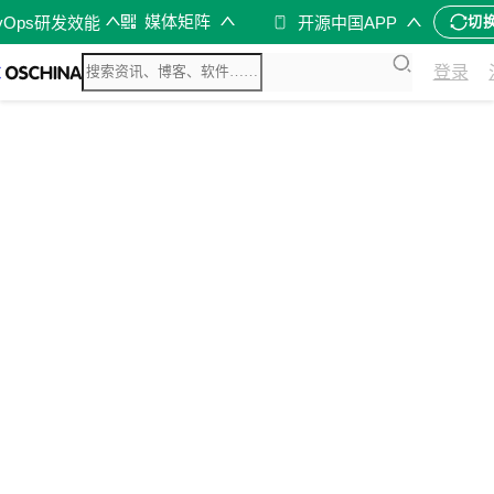
媒体矩阵
vOps研发效能
开源中国APP
切
登录