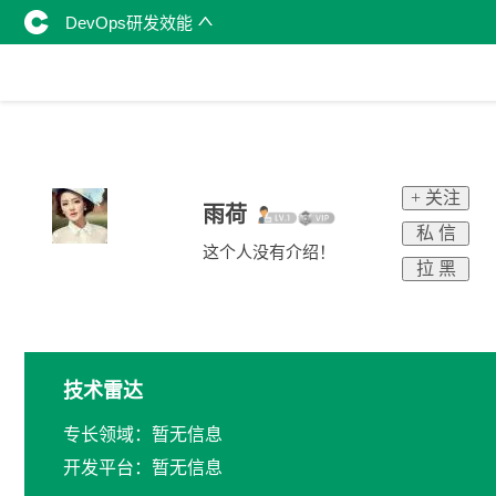
DevOps研发效能
+ 关注
雨荷
私 信
这个人没有介绍！
拉 黑
技术雷达
专长领域：暂无信息
开发平台：暂无信息