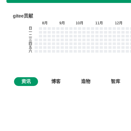
gitee贡献
资讯
博客
造物
智库