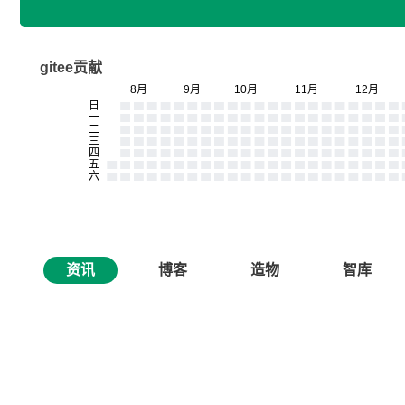
gitee贡献
资讯
博客
造物
智库