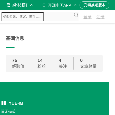
媒体矩阵
开源中国APP
切换老版本
登录
注册
基础信息
75
14
4
0
经验值
粉丝
关注
文章总量
YUE-IM
暂无描述