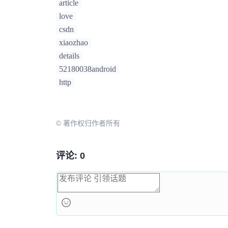
article
love
csdn
xiaozhao
details
52180038android
http
© 著作权归作者所有
评论: 0