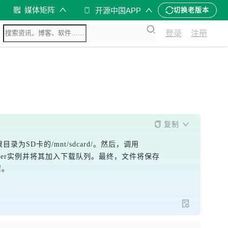
媒体矩阵
开源中国APP
切换老版本
登录
注册
复制
为SD卡的/mnt/sdcard/。然后，调用
adManager实例并将其加入下载队列。最终，文件将保存
骤。