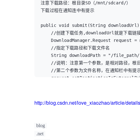
注意下载路径：根目录SD（/mnt/sdcard/）

下载过程在通知连中有提示

public void submit(String downloadUrl) 
    //创建下载任务,downloadUrl就是下载链接

    DownloadManager.Request request = new DownloadManager.Request(Uri.parse(downloadUrl));

    //指定下载路径和下载文件名

    String downloadPath = "/file_path/";

    //说明：注意第一个参数，是相对路径，根目录是S
    //第二个参数为文件名称，在通知栏中有提示
    request.setDestinationInExternalPublicDir(downloadPath, "fileName.mp3");

    //获取下载管理器

    DownloadManager downloadMana = (DownloadManager) ControlApplication.getApplication().getSystemService(Context.DOWNLOAD_SERVICE);

    //将下载任务加入下载队列，否则不会进行下载

http://blog.csdn.net/love_xiaozhao/article/detai
    downloadMana.enqueue(request);

}

SD中显示--/mnt/sdcard/file_path/fileNam
blog
.net