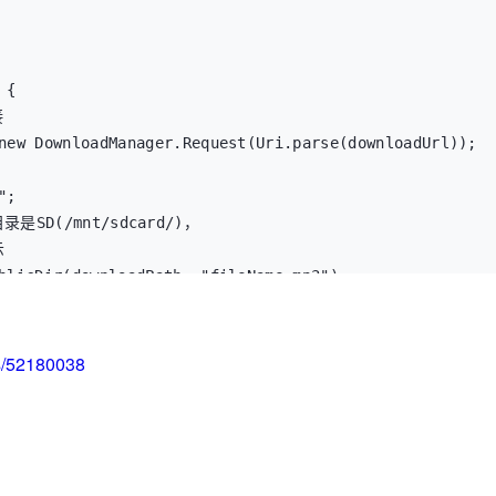
{

D(/mnt/sdcard/)，



ls/52180038
e.mp3