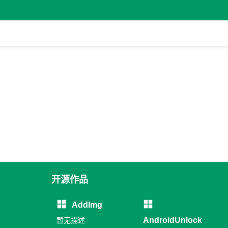
开源作品
AddImg
AndroidUnlock
暂无描述