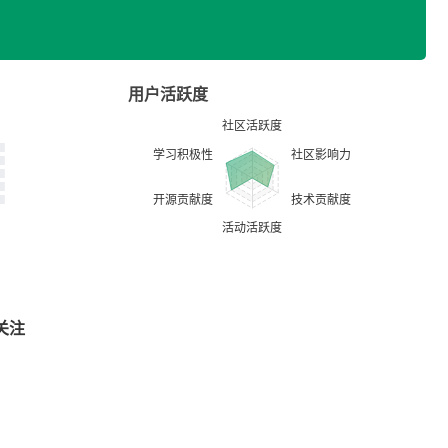
用户活跃度
关注