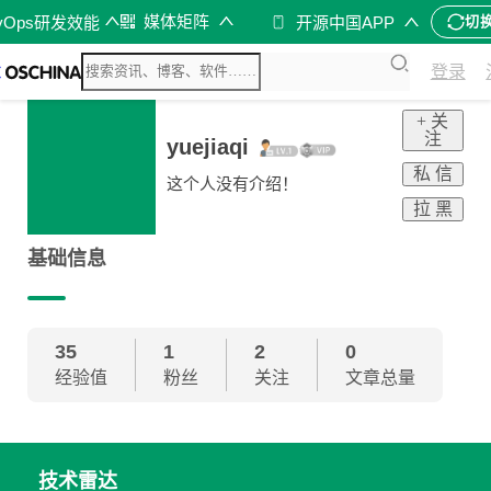
媒体矩阵
vOps研发效能
开源中国APP
切
登录
+ 关
注
yuejiaqi
私 信
这个人没有介绍！
拉 黑
基础信息
35
1
2
0
经验值
粉丝
关注
文章总量
技术雷达