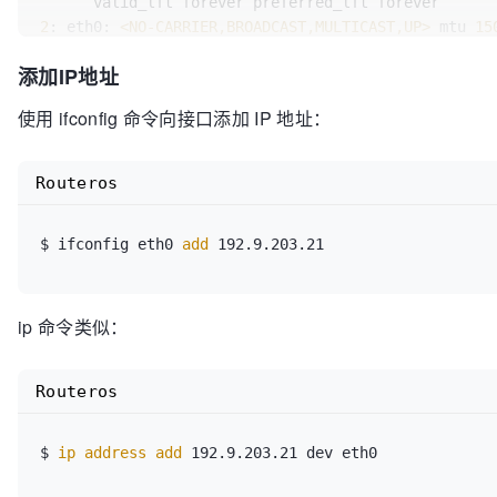
       ether 08:71:90:81:1e:b5  txqueuelen
 1000 
 (E
2
: eth0: 
<NO-CARRIER,BROADCAST,MULTICAST,UP>
 mtu 
15
       RX packets
 569459 
 bytes
 779147444 
(743.0 MiB
   link/ether bc:ee:
7
b:
5
e:
7
       RX errors
 0 
 dropped
 0 
 overruns
 0 
 frame 0

添加IP地址
3
: wlan0: 
<BROADCAST,MULTICAST,UP,LOWER_UP>
 mtu 
150
       TX packets
 302882 
 bytes
 38131213 
(36.3 MiB)

   link/ether 
08
:
71
:
90
:
81
:
1
e:b5 brd ff:ff:ff:ff:ff:f
       TX errors
 0 
 dropped
 0 
overruns
 0 
 carrier
 0
使用 ifconfig 命令向接口添加 IP 地址：
inet
10.1
.
1.6
/
27
 brd 
10.1
.
1.31
 scope 
global
 dyna
      valid_lft 
83490
sec preferred_lft 
83490
sec

inet6
 fdb4:f58e:
49
f:
4900
:d46d:
146
b:b16:
7212
/
64
 s
Routeros
      valid_lft 
6909
sec preferred_lft 
3309
sec

inet6
 fe80::
8
eb3:
4
bc0:
7
cbb:
59
e8/
64
 scope link  

$ ifconfig eth0 
add
 192.9.203.21
      valid_lft forever preferred_lft forever
ip 命令类似：
Routeros
$
 ip address 
add
 192.9.203.21 dev eth0