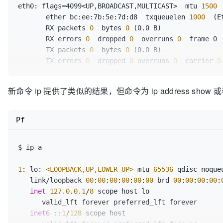
eth0: flags=4099<UP,BROADCAST,MULTICAST>  mtu
 1500 
       ether bc:ee:7b:5e:7d:d8  txqueuelen
 1000 
 (E
       RX packets
 0 
 bytes
 0 
(0.0 B)

       RX errors
 0 
 dropped
 0 
 overruns
 0 
 frame 0

       TX packets
 0 
 bytes
 0 
(0.0 B)

       TX errors
 0 
 dropped
 0 
overruns
 0 
 carrier
 0
lo: flags=73<UP,LOOPBACK,RUNNING>  mtu 65536

新命令 ip 提供了类似的结果，但命令为 ip address show 或者
       inet 127.0.0.1  netmask 255.0.0.0

       inet6 ::1  prefixlen
 128 
 scopeid 0x10<host>

       loop  txqueuelen
 1000 
 (Local Loopback)

Pf
       RX packets
 41 
 bytes
 5551 
(5.4 KiB)

       RX errors
 0 
 dropped
 0 
 overruns
 0 
 frame 0

$ ip a

       TX packets
 41 
 bytes
 5551 
(5.4 KiB)

       TX errors
 0 
 dropped
 0 
overruns
 0 
 carrier
 0
1
: lo: 
<LOOPBACK,UP,LOWER_UP>
 mtu 
65536
 qdisc noque
   link/loopback 
00
:
00
:
00
:
00
:
00
:
00
 brd 
00
:
00
:
00
:
00
:
wlan0: flags=4163<UP,BROADCAST,RUNNING,MULTICAST>  m
inet
127.0
.
0.1
/
8
 scope host lo

       inet 10.1.1.6  netmask 255.255.255.224  broadcast 10.1.1.31

      valid_lft forever preferred_lft forever

       inet6 fdb4:f58e:49f:4900:d46d:146b:b16:7212
inet6
 ::
1
/
128
 scope host  

       inet6 fe80::8eb3:4bc0:7cbb:59e8  prefixlen
 6