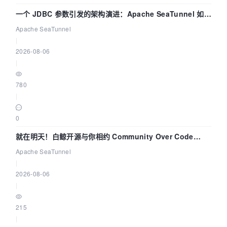
一个 JDBC 参数引发的架构演进：Apache SeaTunnel 如何
解决数据同步中的“定时 Flush”难题
Apache SeaTunnel
|
2026-08-06
|
780
|
0
就在明天！白鲸开源与你相约 Community Over Code
Asia 2026 主题演讲！
Apache SeaTunnel
|
2026-08-06
|
215
|