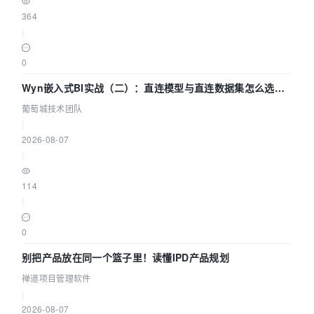
364
|
0
Wyn嵌入式BI实战（二）：直连模型与直连数据集怎么选，
参数为什么不生效？| 葡萄城技术团队
葡萄城技术团队
|
2026-08-07
|
114
|
0
别把产品放在同一个篮子里！读懂IPD产品规划
禅道项目管理软件
|
2026-08-07