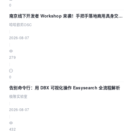
0
南京线下开发者 Workshop 来袭！手把手落地商用具身交互
智能 Agent 应用
哈哈欧尼OSC
|
2026-08-07
|
279
|
0
告别命令行：用 DBX 可视化操作 Easysearch 全流程解析
极限实验室
|
2026-08-07
|
432