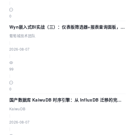
|
0
Wyn嵌入式BI实战（三）：仪表板筛选器+报表查询面板，参
数联动全闭环
葡萄城技术团队
|
2026-08-07
|
99
|
0
国产数据库 KaiwuDB 时序引擎：从 InfluxDB 迁移的完整
技术路径
KaiwuDB
|
2026-08-07
|