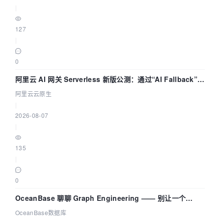
|
127
|
0
阿里云 AI 网关 Serverless 新版公测：通过“AI Fallback”与
拓扑可视化构建 AI 流量治理底座
阿里云云原生
|
2026-08-07
|
135
|
0
OceanBase 聊聊 Graph Engineering —— 别让一个
Agent 既当运动员又
OceanBase数据库