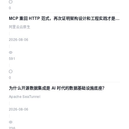
0
MCP 重回 HTTP 范式，再次证明架构设计和工程实践才是稀
缺资源
阿里云云原生
|
2026-08-06
|
591
|
0
为什么开源数据集成是 AI 时代的数据基础设施底座？
Apache SeaTunnel
|
2026-08-06
|
236