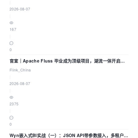
|
2026-08-07
|
167
|
0
官宣｜Apache Fluss 毕业成为顶级项目，湖流一体开启
Agentic Lake 全面实时化时代
Flink_China
|
2026-08-07
|
2375
|
0
Wyn嵌入式BI实战（一）：JSON API带参数接入，多租户数