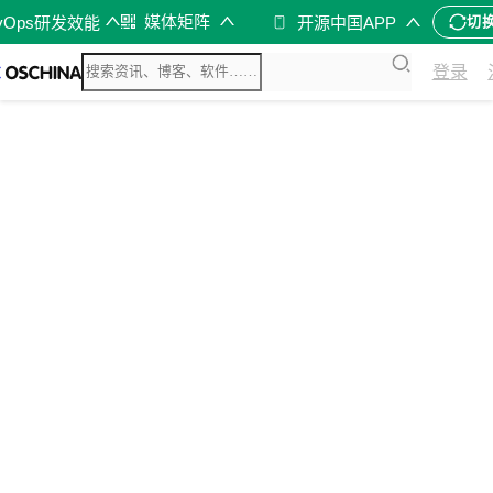
媒体矩阵
vOps研发效能
开源中国APP
切
登录