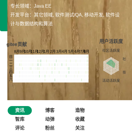
专长领域：Java EE
开发平台：其它领域, 软件测试/QA, 移动开发, 软件设
计与数据结构和算法
用户活跃度
gitee贡献
资讯
博客
造物
智库
动弹
收藏
评论
粉丝
关注