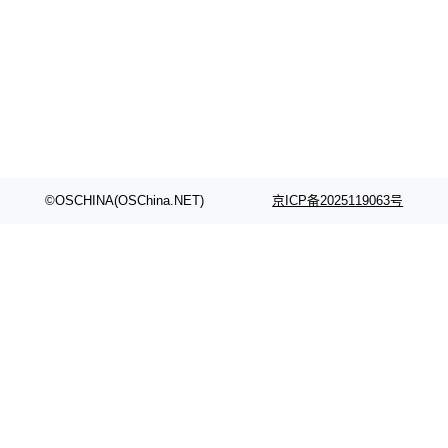
©OSCHINA(OSChina.NET)
京ICP备2025119063号