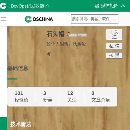
媒体矩阵
DevOps研发效能
+ 关
石头帽
注
这个人很懒，啥也没
私 信
写
拉 黑
基础信息
101
3
12
0
经验值
粉丝
关注
文章总量
技术雷达