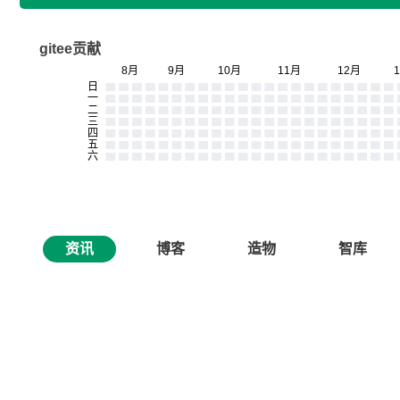
gitee贡献
资讯
博客
造物
智库