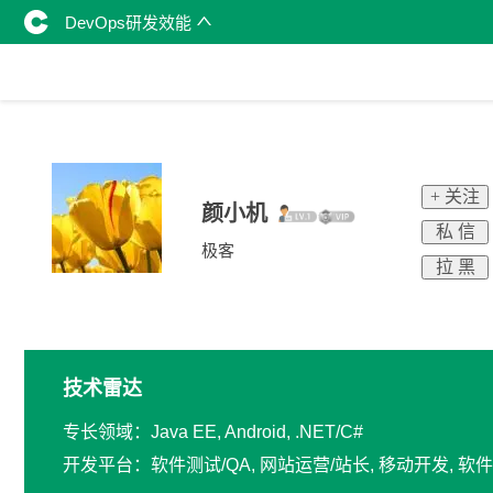
DevOps研发效能
+ 关注
颜小机
私 信
极客
拉 黑
技术雷达
专长领域：Java EE, Android, .NET/C#
开发平台：软件测试/QA, 网站运营/站长, 移动开发, 