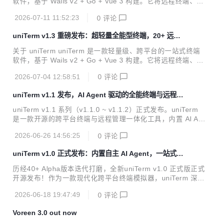
软件，基于 Wails v2 + Go + Vue 3 构建。它将远程终端、文
b：github.com/ys-ll/uniterm G...
件传输、远程桌面、数据库客户端、服务器监控、AI 助理整合
2026-07-11 11:52:23
0
评论
进一个不到 10MB 的软件包中，覆盖 20 余种网络协议，支持
Windows、macOS、Linux 三大平台。 从 SSH 命令行管理
uniTerm v1.3 重磅发布：超轻量全能型终端，20+ 远程
到 RDP 远程桌面，从 SFTP 双栏文件管理到 Redis 键值浏
协议，内置 AI Agent
览，从串口调试到 S3 对象存储——uniTerm 的目标是一个软
关于 uniTerm uniTerm 是一款轻量级、跨平台的一站式终端
件，解决所有远程访问需求。 官网：uniterm.net GitHub：gi
软件，基于 Wails v2 + Go + Vue 3 构建。它将远程终端、文
thub.com/ys-ll/uniter...
件传输、远程桌面、数据库客户端、服务器监控、AI 助理整合
2026-07-04 12:58:51
0
评论
进一个不到 10MB 的软件包中，覆盖 20 余种网络协议，支持
Windows、macOS、Linux 三大平台。 从 SSH 命令行管理
uniTerm v1.1 发布，AI Agent 驱动的全能终端与远程管
到 RDP 远程桌面，从 SFTP 双栏文件管理到 Redis 键值浏
理工具
览，从串口调试到 S3 对象存储——uniTerm 的目标是一个软
uniTerm v1.1 系列（v1.1.0 ~ v1.1.2）正式发布。uniTerm
件，解决所有远程访问需求。 官网：uniterm.net GitHub：gi
是一款开源的跨平台终端与远程管理一体化工具，内置 AI Age
thub.com/ys-ll/uniter...
nt 可自主操控终端执行命令、读写文件、分析日志，同时支持
2026-06-26 14:56:25
0
评论
SSH、SFTP、RDP、VNC、SPICE、串口、Telnet、Mosh
等多种协议，并集成数据库管理、服务器监控、工作区分屏等
uniTerm v1.0 正式发布：内置自主 AI Agent，一站式跨
能力。本次更新重点增强了 SFTP 文件管理、新增串口终端与
平台全能终端
WSL 支持、引入终端主题系统和自定义快捷键等功能。 v1.1
历经40+ Alpha版本迭代打磨，全新uniTerm v1.0 正式版正式
新功能 SFTP 文件管理增强 SFTP 功能大幅增强，补齐了日
开源发布！作为一款现代化跨平台终端模拟器，uniTerm 深度
常文件管理所需的关键能力： 内置文本编辑器：支持在 SFTP
集成可自主运行的 AI Agent，复刻 Claude Code 级别的终端
中直接...
2026-06-18 19:47:49
0
评论
智能能力，同时整合远程连接、文件传输、桌面管控、数据库
操作、服务器监控一站式能力，彻底解决开发者多工具切换、
Voreen 3.0 out now
重复运维操作、终端智能化不足的痛点。 项目开源免费，基于