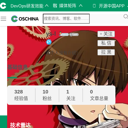
媒体矩阵
DevOps研发效能
开源中国APP
ys-l
+ 关注
私 信
拉 黑
这个人没有介绍！
基础信息
328
10
1
0
经验值
粉丝
关注
文章总量
技术雷达