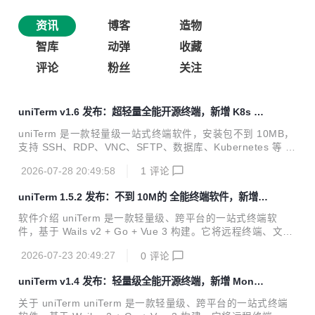
资讯
博客
造物
智库
动弹
收藏
评论
粉丝
关注
uniTerm v1.6 发布：超轻量全能开源终端，新增 K8s 与
容器管理、AI 技能与命令
uniTerm 是一款轻量级一站式终端软件，安装包不到 10MB，
支持 SSH、RDP、VNC、SFTP、数据库、Kubernetes 等 2
0 余种协议，内置可自主执行的 AI Agent，能规划并执行多轮
2026-07-28 20:49:58
1
评论
Shell 命令。 本次 v1.6.0 是继文件传输、远程桌面、数据库
之后的又一次能力扩容：正式引入 Kubernetes 与容器管理；
uniTerm 1.5.2 发布：不到 10M的 全能终端软件，新增更
同时让 AI 能力从「执行命令」升级为「沉淀可复用技能与命
换背景、RDP 功能优化
令」，并补齐了 Redis 哨兵、OpenAI Responses API 等一
软件介绍 uniTerm 是一款轻量级、跨平台的一站式终端软
批实用能力。 软件首页：https://uniterm.net GitHub：http
件，基于 Wails v2 + Go + Vue 3 构建。它将远程终端、文件
s://github.com/...
传输、远程桌面、数据库客户端、服务器监控、AI 助理整合进
2026-07-23 20:49:27
0
评论
一个不到 10MB 的软件包中，覆盖 20 余种网络协议，支持
Windows、macOS、Linux 三大平台。 从 SSH 命令行管理
uniTerm v1.4 发布：轻量级全能开源终端，新增 Mongo
到 RDP 远程桌面，从 SFTP 双栏文件管理到 Redis 键值浏
DB、SSH 隧道、AI 自然语言数据库查询
览，从串口调试到 S3 对象存储 ——uniTerm 的目标是一个软
关于 uniTerm uniTerm 是一款轻量级、跨平台的一站式终端
件，解决所有远程访问需求。 软件首页：uniterm.net GitHu