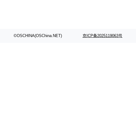
©OSCHINA(OSChina.NET)
京ICP备2025119063号