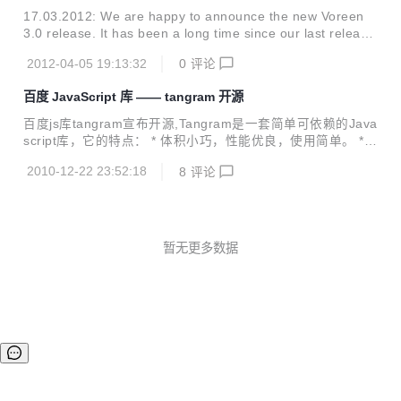
Apache 2.0 协议，原生适配 Windows、macOS、Linux 全
17.03.2012: We are happy to announce the new Voreen
平台，是面向运维、开发、架构师的全能智能终端工具。 一、
3.0 release. It has been a long time since our last releas
项目概述 uniTerm 是基于 Wails v2 构建的轻量、高性能跨平
e, and accordingly several changes have been made. We
台桌面终端...
2012-04-05 19:13:32
0
评论
now support rendering and processing of data sets excee
ding GPU memory, saving and storing of different network
百度 JavaScript 库 —— tangram 开源
states and annotations t...
百度js库tangram宣布开源,Tangram是一套简单可依赖的Java
script库，它的特点： * 体积小巧，性能优良，使用简单。 *
模块化架构，方便定制与扩展。 * 适合团队开发，丰富的中文
2010-12-22 23:52:18
8
评论
文档和本地技术优化，适合中国用户。 *多浏览器支持： IE
6、7、8+ Frfox3.x+ 傲游2.x+ Opera 10.x Chrome 4.x+ Saf
ari 4.x+ * 经过专业QA团队的测试以及百度各大产品线的应
用，质量有保障。 Tangram Base - 基础库: http://tangram.b
aidu.com/tangram/download.html Tangram Comp...
暂无更多数据