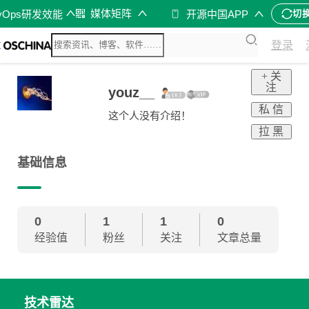
媒体矩阵
vOps研发效能
开源中国APP
切
登录
+ 关
注
youz__
私 信
这个人没有介绍！
拉 黑
基础信息
0
1
1
0
经验值
粉丝
关注
文章总量
技术雷达