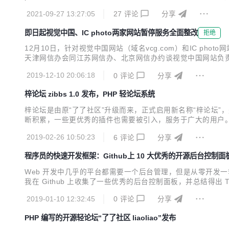
2021-09-27 13:27:05
27
评论
分享
即日起视觉中国、IC photo两家网站暂停服务全面整改
拒绝
12月10日，针对视觉中国网站（域名vcg.com）和IC p
天津网信办会同江苏网信办、北京网信办约谈视觉中国网站负责
不扣落实管理要求，以严肃认真的态度进行自查整改，即日起网站
2019-12-10 20:06:18
0
评论
分享
网新闻信息服务许可情况下从事互联网新闻信息服...
梓论坛 zibbs 1.0 发布，PHP 轻论坛系统
梓论坛是由原“了了社区”升级而来，正式启用新名称“梓论坛”，
断积累，一些更优秀的插件也需要被引入，服务于广大的用户。 梓论
自带的jquery版本 2、列表页上移除了个人介绍 3、首页
2019-02-26 10:50:23
6
评论
分享
程序员的快速开发框架：Github上 10 大优秀的开源后台控制面
Web 开发中几乎的平台都需要一个后台管理，但是从零开发
我在 Github 上收集了一些优秀的后台控制面板，并总结得出 Top 10。 Adm
otstrap 3.x 的免费的后台 UI 框架。 vue-Element-Admin Githu
2019-01-10 12:32:45
0
评论
分享
PHP 编写的开源轻论坛“了了社区 liaoliao”发布