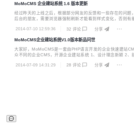
MoMoCMS 企业建站系统 1.6 版本更新
经过昨天的上线之后，根据部分网友的反馈和一些存在的问题，
后台的朋友，需要浏览器强制刷新才能看到样式变化，否则有缓存
在<a>标签里的小BUG 5、页面管理增加搜索框功能 6、修复前台b
2014-07-10 12:59:36
32
评论
分享
msdemo.youyax....
MoMoCMS企业建站系统V1.0版本新品问世
大家好，MoMoCMS是一套由PHP语言开发的企业快速建站CMS， 系统演示de
众不同的企业CMS，开源企业建站系统 1、设计理念新颖 2、
PHP程序员，见多了很多网络上的各式各样的企业建站系统。 
2014-07-09 14:31:29
28
评论
分享