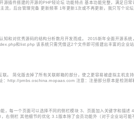
和其他优秀开源插件搭建的开源的PHP轻论坛 功能特点 基本功能完整，满足日常
I主流，后台管理完备 更新频率 1年更新1次或不再更新，我只写个论
的认知和对优秀源码的结构分析数月开发而成。 2015新年全面开源系
x.php和list.php 该系统只需凭借这2个文件即可搭建出丰富的企业
网：http://momocms.youyax.com/ 官网demo：http://cmsd
 简化版去掉了所有关联邮箱的部分，使之更容易被虚拟主机支持 基本功能保持
/ mopaas演示地址：http://pmbs.oschina.mopaas.com 注
栏定制功能，每一个页面可以选择不同的侧栏模块 3、页面加入关键字和描
，右侧栏 其他细节的优化 3.1版本除了会员功能外（对于企业站可