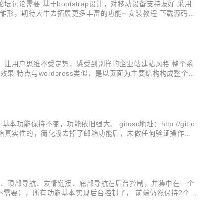
论坛讨论需要 基于bootstrap设计，对移动设备支持友好 采用
坛雏形，期待大牛去拓展更多丰富的功能~ 安装教程 下载源码包
统，让用户思维不受定势，感受到别样的企业站建站风格 整个系
站效果 特点与wordpress类似，是以页面为主要结构构成整个网
emo.youyax.com/ GI...
不变，功能依旧强大。 gitosc地址：http://git.o
意：注册部分原本是检测邮箱真实性的，简化版去掉了邮箱功能后，未做任何验证操作，
述 4、顶部导航、友情链接、底部导航在后台控制，并集中在一个
能不需要），所有功能基本实现后台控制了， 前端仍然保持2个模