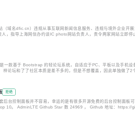
hoto网站（域名dfic.cn）违规从事互联网新闻信息服务、违规与境外
人，指导上海网信办约谈IC photo网站负责人，责令两家网站立即
暂停服务。 有关地方网信办负责人指出，视觉中国网站、IC pho
是一款基于 Bootstrap 的轻论坛系统，自适应于PC、平板以及
坛和了了社区本质是差不多的，但是不想覆盖，因此单独做了2个系统。 有
新增了站点简介功能和友情链接显示功能 4、内容页显示作者介绍以及它的
板
拒绝
一套后台控制面板并不容易，幸运的是有很多开源免费的后台控制面板
inLTE Github Star 数 24969 ， Github 地址：https://gi
b Star 数 19546， Github 地址： htt...