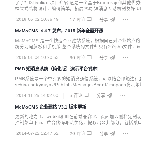
了了社区liaoliao 项目介绍 这是一个基于Bootstrap
框架式结构设计，编码简单，拓展容易 短消息互动机制友好 U
到本地 执行 http://域名/install 删除install文件夹
2018-05-02 10:55:49
17
评论
分享
MoMoCMS_4.4.7 发布，2015 新年全面开源
MoMoCMS 是一个快速企业建站系统，根据自己对企业站点
统分为电脑板和手机版 整个系统的文件却只有2个php文件，inde
站 新版4.4.7在2014年已经开发完成，优化了很多的新功能。 欢迎用户使用 官
2015-01-04 10:20:53
90
评论
分享
PMB 短消息系统（简化版）演示平台发布！
PMB系统是一个单对多的短消息通信系统，可以结合邮箱进行互联。
schina.net/youyax/Publish-Message-Board
如果有用户需要实际运用，此处需要注意。
2014-11-25 14:02:00
6
评论
分享
MoMoCMS 企业建站 V3.1 版本更新
更新的地方 1、webkit和IE在前端兼容 2、页面加入侧
控制菜单下 5、后台代码写法优化，提取出公共部分，包括菜单
版，首页和内页
2014-07-22 12:47:52
20
评论
分享