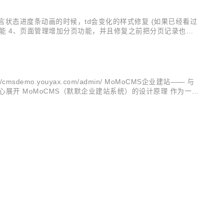
状态进度条动画的时候，td会变化的样式修复 (如果已经看过
功能 4、页面管理增加分页功能，并且修复之前把分页记录也写
间问题 8、修复一些页面加载项过多的问题 前台地址：http://c
msdemo.youyax.com/admin/ MoMoCMS企业建站—— 与
心展开 MoMoCMS（默默企业建站系统）的设计原理 作为一名
义上的CMS，后台菜单项的繁琐是我所不...