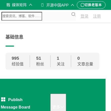
媒体矩阵
开源中国APP
切换老版本
登录
注册
基础信息
995
51
1
0
经验值
粉丝
关注
文章总量
Publish
Message Board
更多