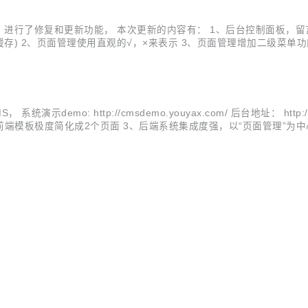
进行了修复和更新功能， 本次更新的内容有： 1、后台控制面板，留言
) 2、页面管理使用直观的√，×来表示 3、页面管理增加二级菜单
ody的margin,padding样式，使之为0 7、修复新闻列表排序及时
mo: http://cmsdemo.youyax.com/ 后台地址： http://c
前端模板极度简化成2个页面 3、后端系统集成度强，以“页面管理”为中
然而，我并不满意，很多系统更多的像一个单一整站系统，而不是真正意