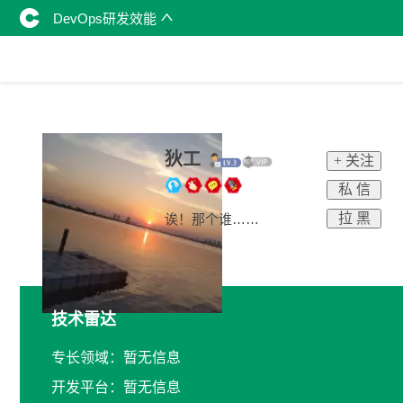
DevOps研发效能
狄工
+ 关注
私 信
拉 黑
诶！那个谁……
技术雷达
专长领域：暂无信息
开发平台：暂无信息