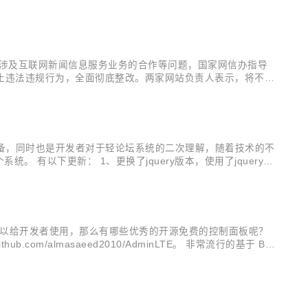
企业开展涉及互联网新闻信息服务业务的合作等问题，国家网信办指导
停止违法违规行为，全面彻底整改。两家网站负责人表示，将不折
to网站违反国家互联网有关法律法规和管理要求，在未取得互联
手机设备，同时也是开发者对于轻论坛系统的二次理解，随着技术的不
以下更新： 1、更换了jquery版本，使用了jquery ui
最近发帖条目
可以给开发者使用，那么有哪些优秀的开源免费的控制面板呢？
thub.com/almasaeed2010/AdminLTE。 非常流行的基于 Bo