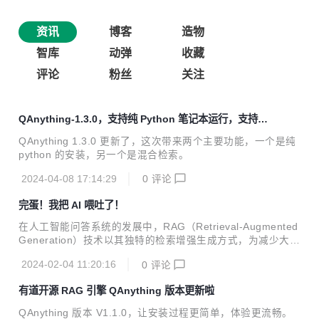
资讯
博客
造物
智库
动弹
收藏
评论
粉丝
关注
QAnything-1.3.0，支持纯 Python 笔记本运行，支持混
合检索
QAnything 1.3.0 更新了，这次带来两个主要功能，一个是纯
python 的安装，另一个是混合检索。
2024-04-08 17:14:29
0
评论
完蛋！我把 AI 喂吐了！
在人工智能问答系统的发展中，RAG（Retrieval-Augmented
Generation）技术以其独特的检索增强生成方式，为减少大模
型幻觉开辟了新的天地。然而，在实际落地过程中有一个很大
2024-02-04 11:20:16
0
评论
的疑问：RAG 系统，数据越多效果越好吗？本文将深入分析
数据量如何影响 RAG 系统的问答效果，并讨论如何优化这一
有道开源 RAG 引擎 QAnything 版本更新啦
系统以适应不断增长的海量数据。
QAnything 版本 V1.1.0，让安装过程更简单，体验更流畅。