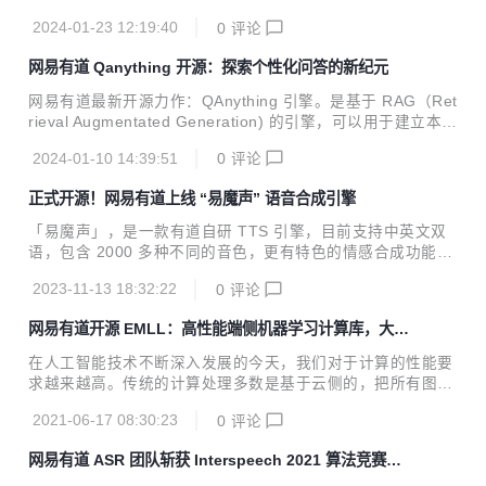
2024-01-23 12:19:40
0
评论
网易有道 Qanything 开源：探索个性化问答的新纪元
网易有道最新开源力作：QAnything 引擎。是基于 RAG（Ret
rieval Augmentated Generation) 的引擎，可以用于建立本地
知识库做问答，解锁本土 ChatGPT 般的问答体验。☝
2024-01-10 14:39:51
0
评论
正式开源！网易有道上线 “易魔声” 语音合成引擎
「易魔声」，是一款有道自研 TTS 引擎，目前支持中英文双
语，包含 2000 多种不同的音色，更有特色的情感合成功能，
支持合成包含快乐、兴奋、悲伤、愤怒等广泛情感的语音。
2023-11-13 18:32:22
0
评论
网易有道开源 EMLL：高性能端侧机器学习计算库，大幅
提高计算性能
在人工智能技术不断深入发展的今天，我们对于计算的性能要
求越来越高。传统的计算处理多数是基于云侧的，把所有图
像、音频等数据通过网络传输到云中心进行处理后将结果反
2021-06-17 08:30:23
0
评论
馈。但是随着数据的指数式增长，依靠云侧的计算已经显现了
诸多不足，例如数据处理的实时性、网络条件制约、数据安全
网易有道 ASR 团队斩获 Interspeech 2021 算法竞赛两
等，因此端侧的推理则愈发重要。 在这样的背景下，网易有道
项冠军