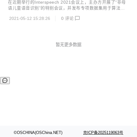
AI团队自主设计研发了高性能端侧机器学习计算库——EMLL
在近期举行的Interspeech 2021会议上，主办方开展了“非母
(Edge ML Library)，并已在近日开源。 EMLL 为加速端侧 AI
语儿童语音识别”的特别会议，并发布专项数据集用于算法评
推理而设计，提供基于端侧处理器的高性能机器学习计算库，
测竞赛，旨在推动非母语儿童语音识别技术的研究。此次竞赛
支持fp32、fp16、int8等数据类型，已在网易有道词典笔、翻
2021-05-12 15:28:26
0
评论
共分为4个细分赛道，网易有道ASR团队斩获其中2项冠军与1
译王和超级词典等智...
项亚军。 Interspeech是由国际语音通讯协会（International
Speech Communication Association, ISCA）创办的顶级旗
舰国际会议，作为全球最大的综合性语音信号处理领域的科技
盛会，历届Interspeech会议都备受全球各地语音语言领域人
暂无更多数据
士的广泛关注 当前，自动语音识别（ASR）技术已经在很多
场景中得到实际应用...
©OSCHINA(OSChina.NET)
京ICP备2025119063号