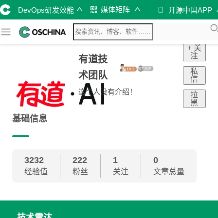
媒体矩阵
DevOps研发效能
开源中国APP
+ 关
注
有道技
私
术团队
信
这个人没有介绍！
拉
黑
基础信息
3232
222
1
0
经验值
粉丝
关注
文章总量
技术雷达