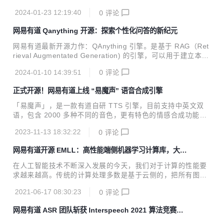
2024-01-23 12:19:40
0
评论
网易有道 Qanything 开源：探索个性化问答的新纪元
网易有道最新开源力作：QAnything 引擎。是基于 RAG（Ret
rieval Augmentated Generation) 的引擎，可以用于建立本地
知识库做问答，解锁本土 ChatGPT 般的问答体验。☝
2024-01-10 14:39:51
0
评论
正式开源！网易有道上线 “易魔声” 语音合成引擎
「易魔声」，是一款有道自研 TTS 引擎，目前支持中英文双
语，包含 2000 多种不同的音色，更有特色的情感合成功能，
支持合成包含快乐、兴奋、悲伤、愤怒等广泛情感的语音。
2023-11-13 18:32:22
0
评论
网易有道开源 EMLL：高性能端侧机器学习计算库，大幅
提高计算性能
在人工智能技术不断深入发展的今天，我们对于计算的性能要
求越来越高。传统的计算处理多数是基于云侧的，把所有图
像、音频等数据通过网络传输到云中心进行处理后将结果反
2021-06-17 08:30:23
0
评论
馈。但是随着数据的指数式增长，依靠云侧的计算已经显现了
诸多不足，例如数据处理的实时性、网络条件制约、数据安全
网易有道 ASR 团队斩获 Interspeech 2021 算法竞赛两
等，因此端侧的推理则愈发重要。 在这样的背景下，网易有道
项冠军