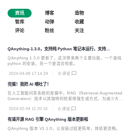
资讯
博客
造物
智库
动弹
收藏
评论
粉丝
关注
QAnything-1.3.0，支持纯 Python 笔记本运行，支持混
合检索
QAnything 1.3.0 更新了，这次带来两个主要功能，一个是纯
python 的安装，另一个是混合检索。
2024-04-08 17:14:29
0
评论
完蛋！我把 AI 喂吐了！
在人工智能问答系统的发展中，RAG（Retrieval-Augmented
Generation）技术以其独特的检索增强生成方式，为减少大模
型幻觉开辟了新的天地。然而，在实际落地过程中有一个很大
2024-02-04 11:20:16
0
评论
的疑问：RAG 系统，数据越多效果越好吗？本文将深入分析
数据量如何影响 RAG 系统的问答效果，并讨论如何优化这一
有道开源 RAG 引擎 QAnything 版本更新啦
系统以适应不断增长的海量数据。
QAnything 版本 V1.1.0，让安装过程更简单，体验更流畅。