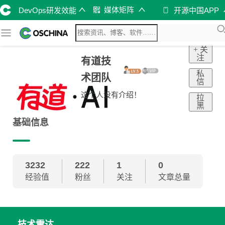
媒体矩阵
DevOps研发效能
开源中国APP
+ 关
注
有道技
私
术团队
信
这个人没有介绍！
拉
黑
基础信息
3232
222
1
0
经验值
粉丝
关注
文章总量
技术雷达