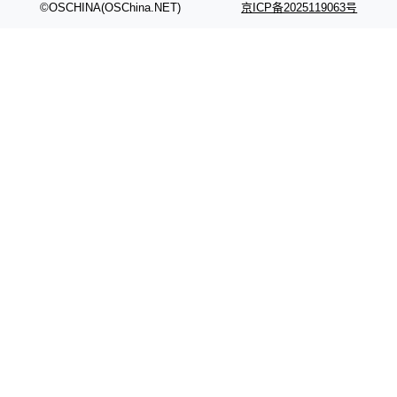
©OSCHINA(OSChina.NET)
京ICP备2025119063号