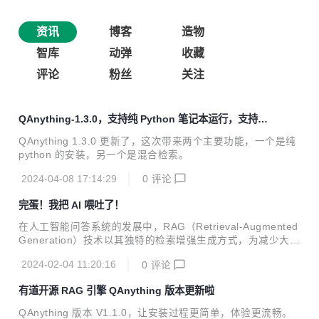
资讯
博客
造物
智库
动弹
收藏
评论
粉丝
关注
QAnything-1.3.0，支持纯 Python 笔记本运行，支持混
合检索
QAnything 1.3.0 更新了，这次带来两个主要功能，一个是纯
python 的安装，另一个是混合检索。
2024-04-08 17:14:29
0
评论
完蛋！我把 AI 喂吐了！
在人工智能问答系统的发展中，RAG（Retrieval-Augmented
Generation）技术以其独特的检索增强生成方式，为减少大模
型幻觉开辟了新的天地。然而，在实际落地过程中有一个很大
2024-02-04 11:20:16
0
评论
的疑问：RAG 系统，数据越多效果越好吗？本文将深入分析
数据量如何影响 RAG 系统的问答效果，并讨论如何优化这一
有道开源 RAG 引擎 QAnything 版本更新啦
系统以适应不断增长的海量数据。
QAnything 版本 V1.1.0，让安装过程更简单，体验更流畅。