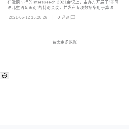
AI团队自主设计研发了高性能端侧机器学习计算库——EMLL
在近期举行的Interspeech 2021会议上，主办方开展了“非母
(Edge ML Library)，并已在近日开源。 EMLL 为加速端侧 AI
语儿童语音识别”的特别会议，并发布专项数据集用于算法评
推理而设计，提供基于端侧处理器的高性能机器学习计算库，
测竞赛，旨在推动非母语儿童语音识别技术的研究。此次竞赛
支持fp32、fp16、int8等数据类型，已在网易有道词典笔、翻
2021-05-12 15:28:26
0
评论
共分为4个细分赛道，网易有道ASR团队斩获其中2项冠军与1
译王和超级词典等智...
项亚军。 Interspeech是由国际语音通讯协会（International
Speech Communication Association, ISCA）创办的顶级旗
舰国际会议，作为全球最大的综合性语音信号处理领域的科技
盛会，历届Interspeech会议都备受全球各地语音语言领域人
暂无更多数据
士的广泛关注 当前，自动语音识别（ASR）技术已经在很多
场景中得到实际应用...