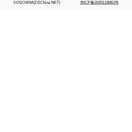
©OSCHINA(OSChina.NET)
京ICP备2025119063号