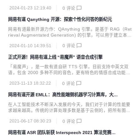
2024-01-23 12:19:40
0
评论
网易有道 Qanything 开源：探索个性化问答的新纪元
网易有道最新开源力作：QAnything 引擎。是基于 RAG（Ret
rieval Augmentated Generation) 的引擎，可以用于建立本地
知识库做问答，解锁本土 ChatGPT 般的问答体验。☝
2024-01-10 14:39:51
0
评论
正式开源！网易有道上线 “易魔声” 语音合成引擎
「易魔声」，是一款有道自研 TTS 引擎，目前支持中英文双
语，包含 2000 多种不同的音色，更有特色的情感合成功能，
支持合成包含快乐、兴奋、悲伤、愤怒等广泛情感的语音。
2023-11-13 18:32:22
0
评论
网易有道开源 EMLL：高性能端侧机器学习计算库，大幅
提高计算性能
在人工智能技术不断深入发展的今天，我们对于计算的性能要
求越来越高。传统的计算处理多数是基于云侧的，把所有图
像、音频等数据通过网络传输到云中心进行处理后将结果反
2021-06-17 08:30:23
0
评论
馈。但是随着数据的指数式增长，依靠云侧的计算已经显现了
诸多不足，例如数据处理的实时性、网络条件制约、数据安全
网易有道 ASR 团队斩获 Interspeech 2021 算法竞赛两
等，因此端侧的推理则愈发重要。 在这样的背景下，网易有道
项冠军