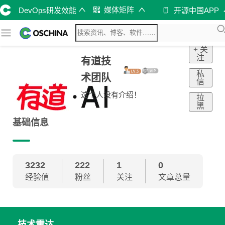
媒体矩阵
DevOps研发效能
开源中国APP
+ 关
注
有道技
私
术团队
信
这个人没有介绍！
拉
黑
基础信息
3232
222
1
0
经验值
粉丝
关注
文章总量
技术雷达