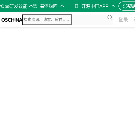
媒体矩阵
vOps研发效能
开源中国APP
切
登录